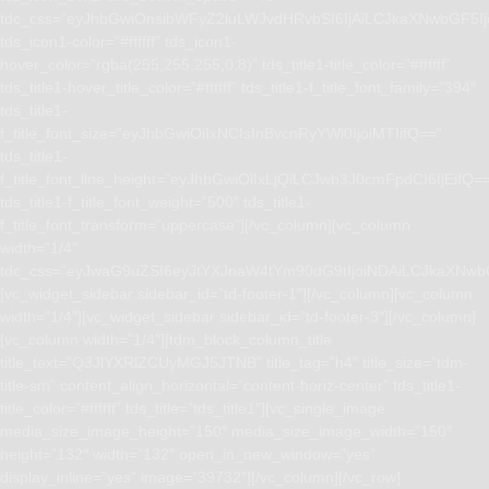
tdc_css=”eyJhbGwiOnsibWFyZ2luLWJvdHRvbSI6IjAiLCJkaXNwbGF5I
tds_icon1-color=”#ffffff” tds_icon1-
hover_color=”rgba(255,255,255,0.8)” tds_title1-title_color=”#ffffff”
tds_title1-hover_title_color=”#ffffff” tds_title1-f_title_font_family=”394″
tds_title1-
f_title_font_size=”eyJhbGwiOiIxNCIsInBvcnRyYWl0IjoiMTIifQ==”
tds_title1-
f_title_font_line_height=”eyJhbGwiOiIxLjQiLCJwb3J0cmFpdCI6IjEifQ=
tds_title1-f_title_font_weight=”500″ tds_title1-
f_title_font_transform=”uppercase”][/vc_column][vc_column
width=”1/4″
tdc_css=”eyJwaG9uZSI6eyJtYXJnaW4tYm90dG9tIjoiNDAiLCJkaXNwb
[vc_widget_sidebar sidebar_id=”td-footer-1″][/vc_column][vc_column
width=”1/4″][vc_widget_sidebar sidebar_id=”td-footer-3″][/vc_column]
[vc_column width=”1/4″][tdm_block_column_title
title_text=”Q3JlYXRlZCUyMGJ5JTNB” title_tag=”h4″ title_size=”tdm-
title-sm” content_align_horizontal=”content-horiz-center” tds_title1-
title_color=”#ffffff” tds_title=”tds_title1″][vc_single_image
media_size_image_height=”150″ media_size_image_width=”150″
height=”132″ width=”132″ open_in_new_window=”yes”
display_inline=”yes” image=”39732″][/vc_column][/vc_row]