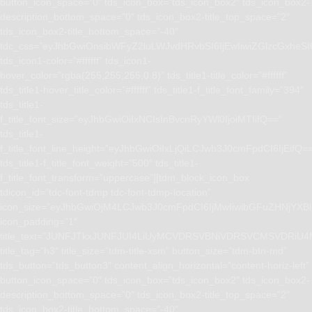
button_icon_space=”0″ tds_icon_box=”tds_icon_box2″ tds_icon_box2-
description_bottom_space=”0″ tds_icon_box2-title_top_space=”2″
tds_icon_box2-title_bottom_space=”-40″
tdc_css=”eyJhbGwiOnsibWFyZ2luLWJvdHRvbSI6IjEwIiwiZGlzcGxhe
tds_icon1-color=”#ffffff” tds_icon1-
hover_color=”rgba(255,255,255,0.8)” tds_title1-title_color=”#ffffff”
tds_title1-hover_title_color=”#ffffff” tds_title1-f_title_font_family=”394″
tds_title1-
f_title_font_size=”eyJhbGwiOiIxNCIsInBvcnRyYWl0IjoiMTIifQ==”
tds_title1-
f_title_font_line_height=”eyJhbGwiOiIxLjQiLCJwb3J0cmFpdCI6IjEifQ=
tds_title1-f_title_font_weight=”500″ tds_title1-
f_title_font_transform=”uppercase”][tdm_block_icon_box
tdicon_id=”tdc-font-tdmp tdc-font-tdmp-location”
icon_size=”eyJhbGwiOjM4LCJwb3J0cmFpdCI6IjMwIiwibGFuZHNjYXBlI
icon_padding=”1″
title_text=”JUNFJTkxJUNFJUI4LiUyMCVDRSVBNiVDRSVCMSVD
title_tag=”h3″ title_size=”tdm-title-xsm” button_size=”tdm-btn-md”
tds_button=”tds_button3″ content_align_horizontal=”content-horiz-left”
button_icon_space=”0″ tds_icon_box=”tds_icon_box2″ tds_icon_box2-
description_bottom_space=”0″ tds_icon_box2-title_top_space=”2″
tds_icon_box2-title_bottom_space=”-40″