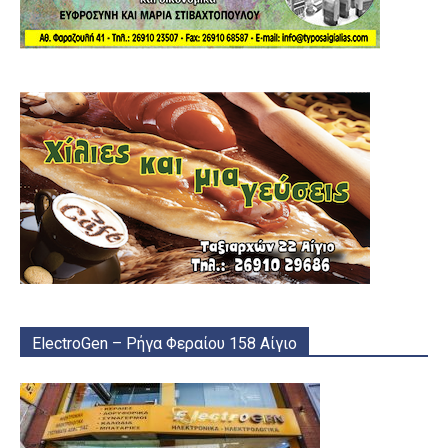
ElectroGen – Ρήγα Φεραίου 158 Αίγιο