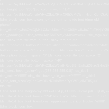
tdc_css=”eyJhbGwiOnsiYm9yZGVyLXRvcC13aWR0aCI6IjEiLCJwYWRk
svg_height_top=”200″][vc_column width=”1/4″
tdc_css=”eyJhbGwiOnsibWFyZ2luLXRvcCI6Ii0yMCIsImNvbnRlbnQta
[tdm_block_icon_box tdicon_id=”tdc-font-tdmp tdc-font-tdmp-old-
phone”
icon_size=”eyJhbGwiOjM4LCJwb3J0cmFpdCI6IjMwIiwibGFuZHNjYXBlI
icon_padding=”1″ title_text=”MjY5MTAlMjAyMzUwNw==” title_tag=”h3″
title_size=”tdm-title-xsm” button_size=”tdm-btn-md”
tds_button=”tds_button3″ content_align_horizontal=”content-horiz-left”
button_icon_space=”0″ tds_icon_box=”tds_icon_box2″ tds_icon_box2-
description_bottom_space=”0″ tds_icon_box2-title_top_space=”2″
tds_icon_box2-title_bottom_space=”-40″
tdc_css=”eyJhbGwiOnsibWFyZ2luLWJvdHRvbSI6IjEwIiwiZGlzcGxhe
tds_icon1-hover_color=”rgba(255,255,255,0.8)” tds_title1-
title_color=”#ffffff” tds_title1-hover_title_color=”#ffffff” tds_title1-
f_title_font_size=”eyJhbGwiOiIxNCIsInBvcnRyYWl0IjoiMTIifQ==”
tds_title1-
f_title_font_line_height=”eyJhbGwiOiIxLjQiLCJwb3J0cmFpdCI6IjEifQ=
tds_title1-f_title_font_family=”394″ tds_title1-f_title_font_weight=”500″
tds_title1-f_title_font_transform=”uppercase” tds_icon1-color=”#ffffff”]
[tdm_block_icon_box