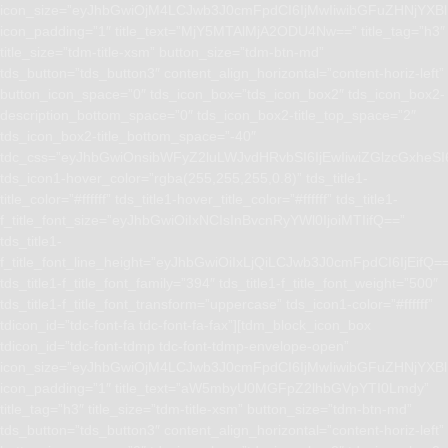
icon_size=”eyJhbGwiOjM4LCJwb3J0cmFpdCI6IjMwIiwibGFuZHNjYXBlI
icon_padding=”1″ title_text=”MjY5MTAlMjA2ODU4Nw==” title_tag=”h3″
title_size=”tdm-title-xsm” button_size=”tdm-btn-md”
tds_button=”tds_button3″ content_align_horizontal=”content-horiz-left”
button_icon_space=”0″ tds_icon_box=”tds_icon_box2″ tds_icon_box2-
description_bottom_space=”0″ tds_icon_box2-title_top_space=”2″
tds_icon_box2-title_bottom_space=”-40″
tdc_css=”eyJhbGwiOnsibWFyZ2luLWJvdHRvbSI6IjEwIiwiZGlzcGxhe
tds_icon1-hover_color=”rgba(255,255,255,0.8)” tds_title1-
title_color=”#ffffff” tds_title1-hover_title_color=”#ffffff” tds_title1-
f_title_font_size=”eyJhbGwiOiIxNCIsInBvcnRyYWl0IjoiMTIifQ==”
tds_title1-
f_title_font_line_height=”eyJhbGwiOiIxLjQiLCJwb3J0cmFpdCI6IjEifQ=
tds_title1-f_title_font_family=”394″ tds_title1-f_title_font_weight=”500″
tds_title1-f_title_font_transform=”uppercase” tds_icon1-color=”#ffffff”
tdicon_id=”tdc-font-fa tdc-font-fa-fax”][tdm_block_icon_box
tdicon_id=”tdc-font-tdmp tdc-font-tdmp-envelope-open”
icon_size=”eyJhbGwiOjM4LCJwb3J0cmFpdCI6IjMwIiwibGFuZHNjYXBlI
icon_padding=”1″ title_text=”aW5mbyU0MGFpZ2lhbGVpYTI0Lmdy”
title_tag=”h3″ title_size=”tdm-title-xsm” button_size=”tdm-btn-md”
tds_button=”tds_button3″ content_align_horizontal=”content-horiz-left”