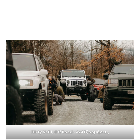
Dirty VeDi, Off Road - 4x4 Εξορμήσεις