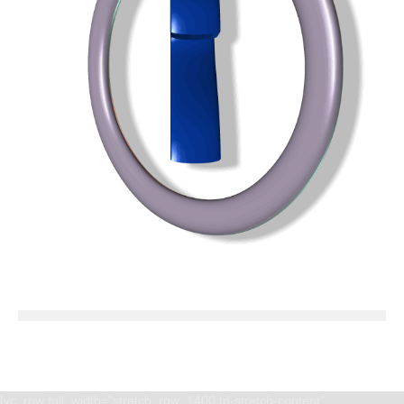
[vc_row full_width=”stretch_row_1400 td-stretch-content”