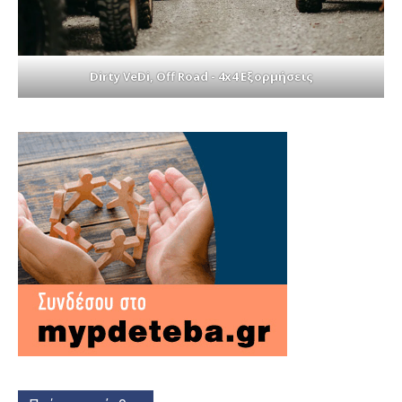
Dirty VeDi, Off Road - 4x4 Εξορμήσεις