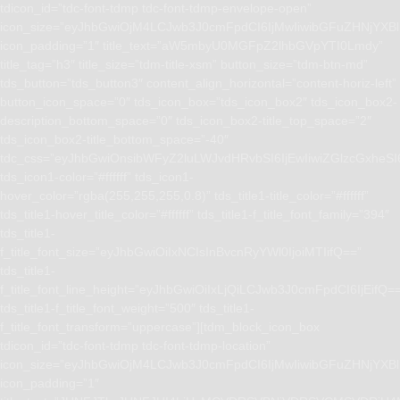
tdicon_id=”tdc-font-tdmp tdc-font-tdmp-envelope-open”
icon_size=”eyJhbGwiOjM4LCJwb3J0cmFpdCI6IjMwIiwibGFuZHNjYXBlI
icon_padding=”1″ title_text=”aW5mbyU0MGFpZ2lhbGVpYTI0Lmdy”
title_tag=”h3″ title_size=”tdm-title-xsm” button_size=”tdm-btn-md”
tds_button=”tds_button3″ content_align_horizontal=”content-horiz-left”
button_icon_space=”0″ tds_icon_box=”tds_icon_box2″ tds_icon_box2-
description_bottom_space=”0″ tds_icon_box2-title_top_space=”2″
tds_icon_box2-title_bottom_space=”-40″
tdc_css=”eyJhbGwiOnsibWFyZ2luLWJvdHRvbSI6IjEwIiwiZGlzcGxhe
tds_icon1-color=”#ffffff” tds_icon1-
hover_color=”rgba(255,255,255,0.8)” tds_title1-title_color=”#ffffff”
tds_title1-hover_title_color=”#ffffff” tds_title1-f_title_font_family=”394″
tds_title1-
f_title_font_size=”eyJhbGwiOiIxNCIsInBvcnRyYWl0IjoiMTIifQ==”
tds_title1-
f_title_font_line_height=”eyJhbGwiOiIxLjQiLCJwb3J0cmFpdCI6IjEifQ=
tds_title1-f_title_font_weight=”500″ tds_title1-
f_title_font_transform=”uppercase”][tdm_block_icon_box
tdicon_id=”tdc-font-tdmp tdc-font-tdmp-location”
icon_size=”eyJhbGwiOjM4LCJwb3J0cmFpdCI6IjMwIiwibGFuZHNjYXBlI
icon_padding=”1″