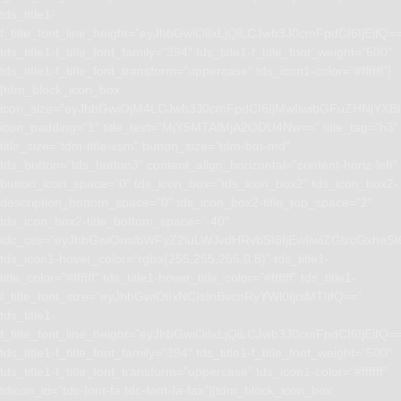
tds_title1-
f_title_font_line_height=”eyJhbGwiOiIxLjQiLCJwb3J0cmFpdCI6IjEifQ=
tds_title1-f_title_font_family=”394″ tds_title1-f_title_font_weight=”500″
tds_title1-f_title_font_transform=”uppercase” tds_icon1-color=”#ffffff”]
[tdm_block_icon_box
icon_size=”eyJhbGwiOjM4LCJwb3J0cmFpdCI6IjMwIiwibGFuZHNjYXBlI
icon_padding=”1″ title_text=”MjY5MTAlMjA2ODU4Nw==” title_tag=”h3″
title_size=”tdm-title-xsm” button_size=”tdm-btn-md”
tds_button=”tds_button3″ content_align_horizontal=”content-horiz-left”
button_icon_space=”0″ tds_icon_box=”tds_icon_box2″ tds_icon_box2-
description_bottom_space=”0″ tds_icon_box2-title_top_space=”2″
tds_icon_box2-title_bottom_space=”-40″
tdc_css=”eyJhbGwiOnsibWFyZ2luLWJvdHRvbSI6IjEwIiwiZGlzcGxhe
tds_icon1-hover_color=”rgba(255,255,255,0.8)” tds_title1-
title_color=”#ffffff” tds_title1-hover_title_color=”#ffffff” tds_title1-
f_title_font_size=”eyJhbGwiOiIxNCIsInBvcnRyYWl0IjoiMTIifQ==”
tds_title1-
f_title_font_line_height=”eyJhbGwiOiIxLjQiLCJwb3J0cmFpdCI6IjEifQ=
tds_title1-f_title_font_family=”394″ tds_title1-f_title_font_weight=”500″
tds_title1-f_title_font_transform=”uppercase” tds_icon1-color=”#ffffff”
tdicon_id=”tdc-font-fa tdc-font-fa-fax”][tdm_block_icon_box