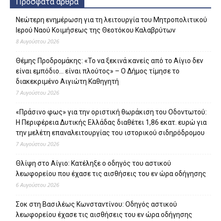
Πρόσφατα άρθρα
Νεώτερη ενημέρωση για τη λειτουργία του Μητροπολιτικού
Ιερού Ναού Κοιμήσεως της Θεοτόκου Καλαβρύτων
8 Αυγούστου 2026
Θέμης Προδρομάκης: «Το να ξεκινά κανείς από το Αίγιο δεν
είναι εμπόδιο… είναι πλούτος» – O Δήμος τίμησε το
διακεκριμένο Αιγιώτη Καθηγητή
7 Αυγούστου 2026
«Πράσινο φως» για την οριστική θωράκιση του Οδοντωτού:
Η Περιφέρεια Δυτικής Ελλάδας διαθέτει 1,86 εκατ. ευρώ για
την μελέτη επαναλειτουργίας του ιστορικού σιδηρόδρομου
7 Αυγούστου 2026
Θλίψη στο Αίγιο: Κατέληξε ο οδηγός του αστικού
λεωφορείου που έχασε τις αισθήσεις του εν ώρα οδήγησης
6 Αυγούστου 2026
Σοκ στη Βασιλέως Κωνσταντίνου: Οδηγός αστικού
λεωφορείου έχασε τις αισθήσεις του εν ώρα οδήγησης