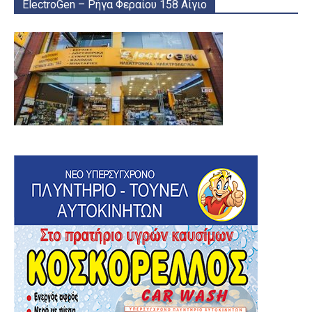
ElectroGen – Ρήγα Φεραίου 158 Αίγιο