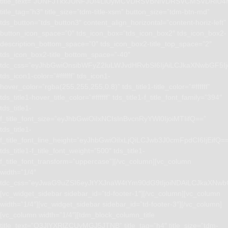
title_text=”JUNFJTkxJUNFJUI4LiUyMCVDRSVBNiVDRSVCMSVD
title_tag=”h3″ title_size=”tdm-title-xsm” button_size=”tdm-btn-md”
tds_button=”tds_button3″ content_align_horizontal=”content-horiz-left”
button_icon_space=”0″ tds_icon_box=”tds_icon_box2″ tds_icon_box2-
description_bottom_space=”0″ tds_icon_box2-title_top_space=”2″
tds_icon_box2-title_bottom_space=”-40″
tdc_css=”eyJhbGwiOnsibWFyZ2luLWJvdHRvbSI6IjAiLCJkaXNwbGF5I
tds_icon1-color=”#ffffff” tds_icon1-
hover_color=”rgba(255,255,255,0.8)” tds_title1-title_color=”#ffffff”
tds_title1-hover_title_color=”#ffffff” tds_title1-f_title_font_family=”394″
tds_title1-
f_title_font_size=”eyJhbGwiOiIxNCIsInBvcnRyYWl0IjoiMTIifQ==”
tds_title1-
f_title_font_line_height=”eyJhbGwiOiIxLjQiLCJwb3J0cmFpdCI6IjEifQ=
tds_title1-f_title_font_weight=”500″ tds_title1-
f_title_font_transform=”uppercase”][/vc_column][vc_column
width=”1/4″
tdc_css=”eyJwaG9uZSI6eyJtYXJnaW4tYm90dG9tIjoiNDAiLCJkaXNwb
[vc_widget_sidebar sidebar_id=”td-footer-1″][/vc_column][vc_column
width=”1/4″][vc_widget_sidebar sidebar_id=”td-footer-3″][/vc_column]
[vc_column width=”1/4″][tdm_block_column_title
title_text=”Q3JlYXRlZCUyMGJ5JTNB” title_tag=”h4″ title_size=”tdm-