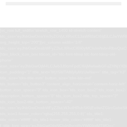
[vc_row full_width=”stretch_row_1400 td-stretch-content”
tdc_css=”eyJhbGwiOnsiYm9yZGVyLXRvcC13aWR0aCI6IjEiLCJwYWRk
svg_height_top=”200″][vc_column width=”1/4″
tdc_css=”eyJhbGwiOnsibWFyZ2luLXRvcCI6Ii0yMCIsImNvbnRlbnQta
[tdm_block_icon_box tdicon_id=”tdc-font-tdmp tdc-font-tdmp-old-
phone”
icon_size=”eyJhbGwiOjM4LCJwb3J0cmFpdCI6IjMwIiwibGFuZHNjYXBlI
icon_padding=”1″ title_text=”MjY5MTAlMjAyMzUwNw==” title_tag=”h3″
title_size=”tdm-title-xsm” button_size=”tdm-btn-md”
tds_button=”tds_button3″ content_align_horizontal=”content-horiz-left”
button_icon_space=”0″ tds_icon_box=”tds_icon_box2″ tds_icon_box2-
description_bottom_space=”0″ tds_icon_box2-title_top_space=”2″
tds_icon_box2-title_bottom_space=”-40″
tdc_css=”eyJhbGwiOnsibWFyZ2luLWJvdHRvbSI6IjEwIiwiZGlzcGxhe
tds_icon1-hover_color=”rgba(255,255,255,0.8)” tds_title1-
title_color=”#ffffff” tds_title1-hover_title_color=”#ffffff” tds_title1-
f_title_font_size=”eyJhbGwiOiIxNCIsInBvcnRyYWl0IjoiMTIifQ==”