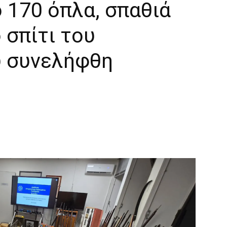
 170 όπλα, σπαθιά
 σπίτι του
υ συνελήφθη