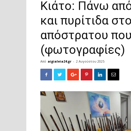
Κιάτο: Πάνω από
και πυρίτιδα στο
απόστρατου πο
(φωτογραφίες)
Από
aigialeia24.gr
-
2 Αυγούστου 2025