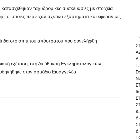
 κατασχέθηκαν ταχυδρομικές συσκευασίες με στοιχεία
 οι οποίες περιείχαν σχετικά εξαρτήματα και έφεραν ως
Σ
Αθ
Α.
ιακή εξέταση, στη Διεύθυνση Εγκληματολογικών
Τ.
 οδηγήθηκε στον αρμόδιο Εισαγγελέα.
Do
Ν
Σ
Ι
Σ
Σ
Δ
Δι
Σ
Δ
Τ