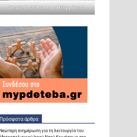
Dirty VeDi, Off Road - 4x4 Εξορμήσεις
Πρόσφατα άρθρα
Νεώτερη ενημέρωση για τη λειτουργία του