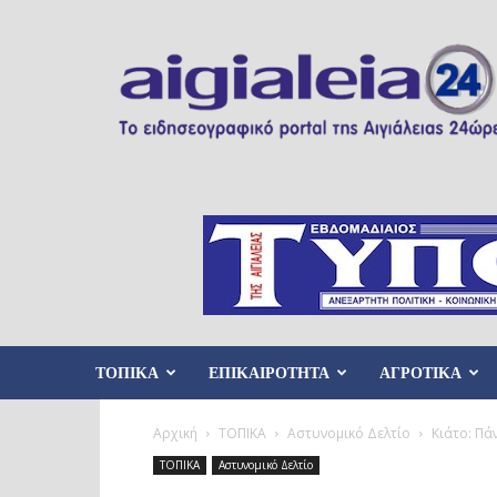
Aigialeia24
ΤΟΠΙΚΑ
ΕΠΙΚΑΙΡΟΤΗΤΑ
ΑΓΡΟΤΙΚΑ
Αρχική
ΤΟΠΙΚΑ
Αστυνομικό Δελτίο
Κιάτο: Πά
ΤΟΠΙΚΑ
Αστυνομικό Δελτίο