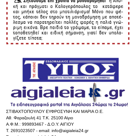
ΣΤΙΒΑΧΤΟΠΟΥΛΟΥ ΕΥΦΡΟΣΥΝΗ ΚΑΙ ΜΑΡΙΑ Ο.Ε.
Αθ. Φαραζουλή 41 Τ.Κ. 25100 Αίγιο
Α.Φ.Μ.: 999893467 - Δ.Ο.Υ. ΑΙΓΙΟΥ
Τ. 2691023507 - email: info@aigialeia24.gr