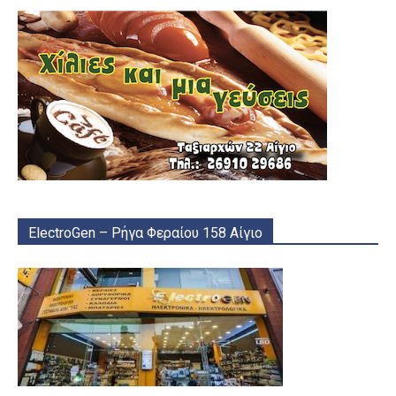
ElectroGen – Ρήγα Φεραίου 158 Αίγιο