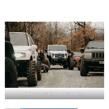
Dirty VeDi, Off Road - 4x4 Εξορμήσεις