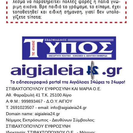
ΣΤΙΒΑΧΤΟΠΟΥΛΟΥ ΕΥΦΡΟΣΥΝΗ ΚΑΙ ΜΑΡΙΑ Ο.Ε.
Αθ. Φαραζουλή 41 Τ.Κ. 25100 Αίγιο
Α.Φ.Μ.: 999893467 - Δ.Ο.Υ. ΑΙΓΙΟΥ
Τ. 2691023507 - email: info@aigialeia24.gr
Domain name: aigialeia24.gr
Νόμιμος Εκπρόσωπος - Διευθύνων Σύμβουλος:
ΣΤΙΒΑΧΤΟΠΟΥΛΟΥ ΕΥΦΡΟΣΥΝΗ
Ιδιοκτησία: ΣΤΙΒΑΧΤΟΠΟΥΛΟΥ Ο.Ε.. - Μέτοχοι: