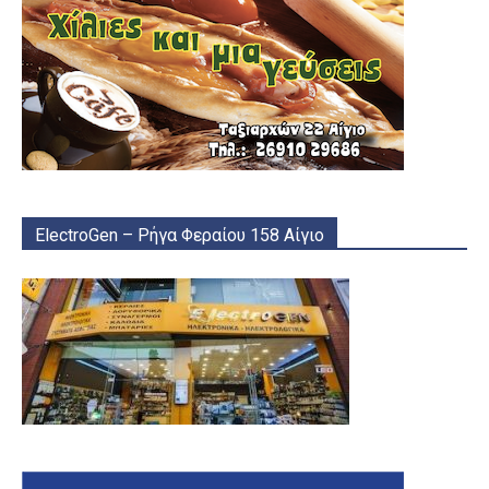
ElectroGen – Ρήγα Φεραίου 158 Αίγιο