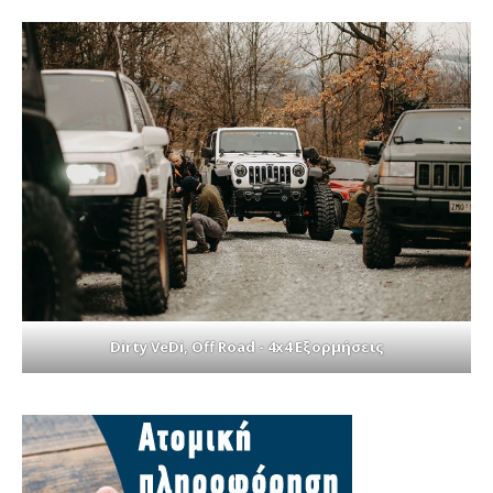
Dirty VeDi, Off Road - 4x4 Εξορμήσεις