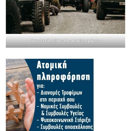
Dirty VeDi, Off Road - 4x4 Εξορμήσεις