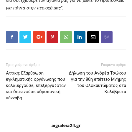
Θα συνεχίσουμε τον αγώνα μας για να μείνει το Πρωτοδικείο
για πάντα στην περιοχή μας”.
Προηγούμενο άρθρο
Επόμενο άρθρο
Αττική: Εξάρθρωση
Δήλωση του Ανδρέα Τσώκου
εγκληματικής οργάνωσης που
για την 80η επέτειο Μνήμης
καλλιεργούσε, επεξεργαζόταν
του Ολοκαυτώματος στα
και διακινούσε υδροπονική
Καλάβρυτα
κάνναβη
aigialeia24.gr