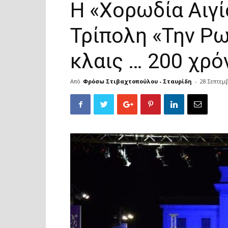
Η «Χορωδία Αιγί
Τρίπολη «Την Ρω
κλαις … 200 χρό
Από
Φρόσω Στιβαχτοπούλου - Σταυρίδη
-
28 Σεπτεμ