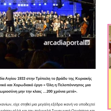
ία Αιγίου 1933 στην Τρίπολη το βράδυ της Κυριακής
ικό και Χορωδιακό έργο « Όλη η Πελοπόννησος μια
Ρωμιοσύνη μην την κλαις …200 χρόνια μετά».
ανίων, είχε στηθεί μια μεγάλη εξέδρα ικανή να υποδεχτεί
οννήσου αλλά και την πολυμελή Συμφωνική Ορχήστρα και