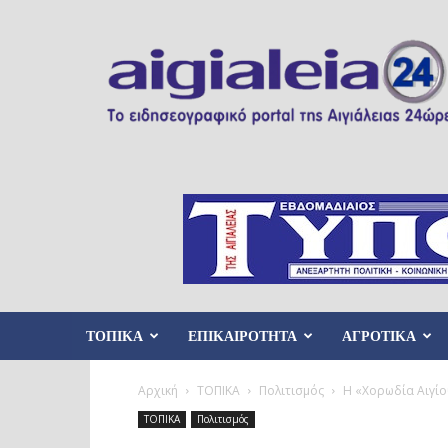
Aigialeia24
ΤΟΠΙΚΑ
ΕΠΙΚΑΙΡΟΤΗΤΑ
ΑΓΡΟΤΙΚΑ
Αρχική
ΤΟΠΙΚΑ
Πολιτισμός
Η «Χορωδία Αιγίου
ΤΟΠΙΚΑ
Πολιτισμός