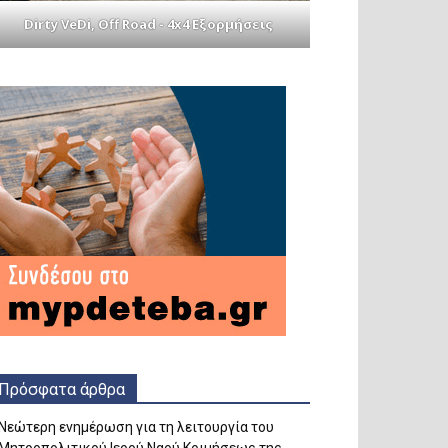
Dirty VeDi, Off Road - 4x4 Εξορμήσεις
Πρόσφατα άρθρα
Νεώτερη ενημέρωση για τη λειτουργία του