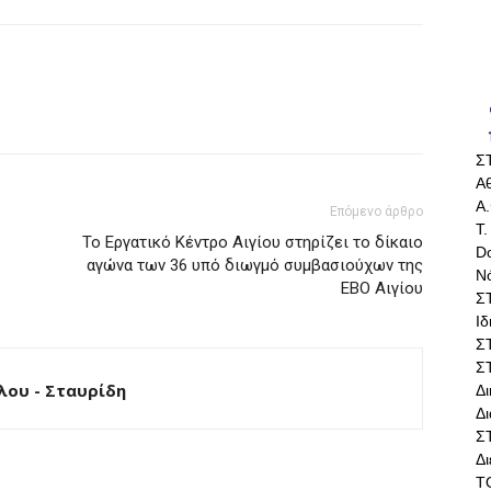
Σ
Αθ
Α.
Επόμενο άρθρο
Τ.
Το Εργατικό Κέντρο Αιγίου στηρίζει το δίκαιο
Do
αγώνα των 36 υπό διωγμό συμβασιούχων της
Ν
ΕΒΟ Αιγίου
Σ
Ι
Σ
Σ
ου - Σταυρίδη
Δ
Δι
Σ
Δ
Τ