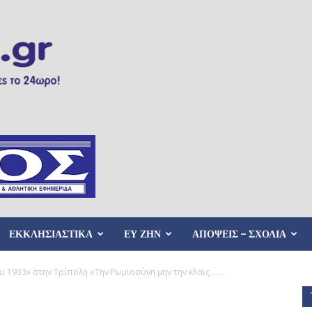
ΕΚΚΛΗΣΙΑΣΤΙΚΑ
ΕΥ ΖΗΝ
ΑΠΟΨΕΙΣ – ΣΧΟΛΙΑ
 1933» στην Τρίπολη «Την Ρωμιοσύνη μην την κλαις …...