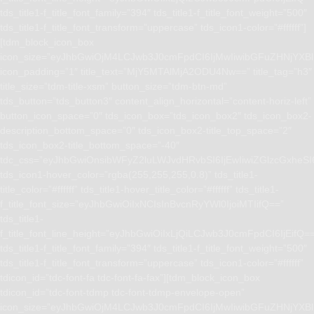
tds_title1-f_title_font_family=”394″ tds_title1-f_title_font_weight=”500″
tds_title1-f_title_font_transform=”uppercase” tds_icon1-color=”#ffffff”]
[tdm_block_icon_box
icon_size=”eyJhbGwiOjM4LCJwb3J0cmFpdCI6IjMwIiwibGFuZHNjYXBlI
icon_padding=”1″ title_text=”MjY5MTAlMjA2ODU4Nw==” title_tag=”h3″
title_size=”tdm-title-xsm” button_size=”tdm-btn-md”
tds_button=”tds_button3″ content_align_horizontal=”content-horiz-left”
button_icon_space=”0″ tds_icon_box=”tds_icon_box2″ tds_icon_box2-
description_bottom_space=”0″ tds_icon_box2-title_top_space=”2″
tds_icon_box2-title_bottom_space=”-40″
tdc_css=”eyJhbGwiOnsibWFyZ2luLWJvdHRvbSI6IjEwIiwiZGlzcGxhe
tds_icon1-hover_color=”rgba(255,255,255,0.8)” tds_title1-
title_color=”#ffffff” tds_title1-hover_title_color=”#ffffff” tds_title1-
f_title_font_size=”eyJhbGwiOiIxNCIsInBvcnRyYWl0IjoiMTIifQ==”
tds_title1-
f_title_font_line_height=”eyJhbGwiOiIxLjQiLCJwb3J0cmFpdCI6IjEifQ=
tds_title1-f_title_font_family=”394″ tds_title1-f_title_font_weight=”500″
tds_title1-f_title_font_transform=”uppercase” tds_icon1-color=”#ffffff”
tdicon_id=”tdc-font-fa tdc-font-fa-fax”][tdm_block_icon_box
tdicon_id=”tdc-font-tdmp tdc-font-tdmp-envelope-open”
icon_size=”eyJhbGwiOjM4LCJwb3J0cmFpdCI6IjMwIiwibGFuZHNjYXBlI