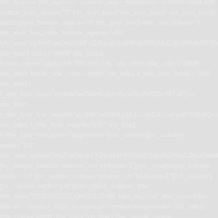
tds_button=”tds_button3″ content_align_horizontal=”content-horiz-left”
button_icon_space=”0″ tds_icon_box=”tds_icon_box2″ tds_icon_box2-
description_bottom_space=”0″ tds_icon_box2-title_top_space=”2″
tds_icon_box2-title_bottom_space=”-40″
tdc_css=”eyJhbGwiOnsibWFyZ2luLWJvdHRvbSI6IjAiLCJkaXNwbGF5I
tds_icon1-color=”#ffffff” tds_icon1-
hover_color=”rgba(255,255,255,0.8)” tds_title1-title_color=”#ffffff”
tds_title1-hover_title_color=”#ffffff” tds_title1-f_title_font_family=”394″
tds_title1-
f_title_font_size=”eyJhbGwiOiIxNCIsInBvcnRyYWl0IjoiMTIifQ==”
tds_title1-
f_title_font_line_height=”eyJhbGwiOiIxLjQiLCJwb3J0cmFpdCI6IjEifQ=
tds_title1-f_title_font_weight=”500″ tds_title1-
f_title_font_transform=”uppercase”][/vc_column][vc_column
width=”1/4″
tdc_css=”eyJwaG9uZSI6eyJtYXJnaW4tYm90dG9tIjoiNDAiLCJkaXNwb
[vc_widget_sidebar sidebar_id=”td-footer-1″][/vc_column][vc_column
width=”1/4″][vc_widget_sidebar sidebar_id=”td-footer-3″][/vc_column]
[vc_column width=”1/4″][tdm_block_column_title
title_text=”Q3JlYXRlZCUyMGJ5JTNB” title_tag=”h4″ title_size=”tdm-
title-sm” content_align_horizontal=”content-horiz-center” tds_title1-
title_color=”#ffffff” tds_title=”tds_title1″][vc_single_image