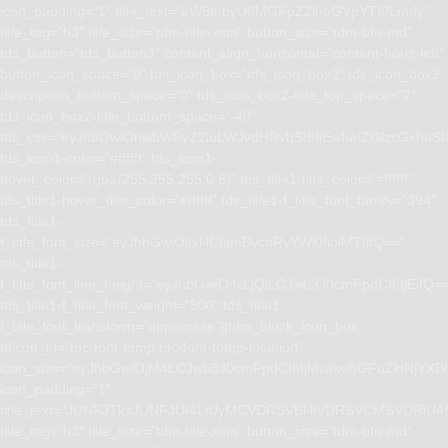
icon_padding=”1″ title_text=”aW5mbyU0MGFpZ2lhbGVpYTI0Lmdy”
title_tag=”h3″ title_size=”tdm-title-xsm” button_size=”tdm-btn-md”
tds_button=”tds_button3″ content_align_horizontal=”content-horiz-left”
button_icon_space=”0″ tds_icon_box=”tds_icon_box2″ tds_icon_box2-
description_bottom_space=”0″ tds_icon_box2-title_top_space=”2″
tds_icon_box2-title_bottom_space=”-40″
tdc_css=”eyJhbGwiOnsibWFyZ2luLWJvdHRvbSI6IjEwIiwiZGlzcGxhe
tds_icon1-color=”#ffffff” tds_icon1-
hover_color=”rgba(255,255,255,0.8)” tds_title1-title_color=”#ffffff”
tds_title1-hover_title_color=”#ffffff” tds_title1-f_title_font_family=”394″
tds_title1-
f_title_font_size=”eyJhbGwiOiIxNCIsInBvcnRyYWl0IjoiMTIifQ==”
tds_title1-
f_title_font_line_height=”eyJhbGwiOiIxLjQiLCJwb3J0cmFpdCI6IjEifQ=
tds_title1-f_title_font_weight=”500″ tds_title1-
f_title_font_transform=”uppercase”][tdm_block_icon_box
tdicon_id=”tdc-font-tdmp tdc-font-tdmp-location”
icon_size=”eyJhbGwiOjM4LCJwb3J0cmFpdCI6IjMwIiwibGFuZHNjYXBlI
icon_padding=”1″
title_text=”JUNFJTkxJUNFJUI4LiUyMCVDRSVBNiVDRSVCMSVD
title_tag=”h3″ title_size=”tdm-title-xsm” button_size=”tdm-btn-md”