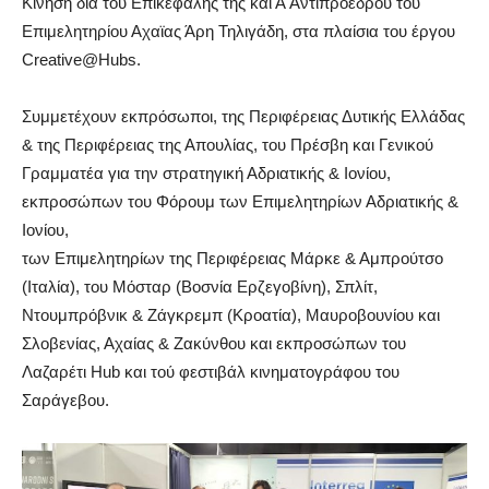
Κίνηση δια του Επικεφαλής της και Ά Αντιπροέδρου του
Επιμελητηρίου Αχαϊας Άρη Τηλιγάδη, στα πλαίσια του έργου
Creative@Hubs.
Συμμετέχουν εκπρόσωποι, της Περιφέρειας Δυτικής Ελλάδας
& της Περιφέρειας της Απουλίας, του Πρέσβη και Γενικού
Γραμματέα για την στρατηγική Αδριατικής & Ιονίου,
εκπροσώπων του Φόρουμ των Επιμελητηρίων Αδριατικής &
Ιονίου,
των Επιμελητηρίων της Περιφέρειας Μάρκε & Αμπρούτσο
(Ιταλία), του Μόσταρ (Βοσνία Ερζεγοβίνη), Σπλίτ,
Ντουμπρόβνικ & Ζάγκρεμπ (Κροατία), Μαυροβουνίου και
Σλοβενίας, Αχαίας & Ζακύνθου και εκπροσώπων του
Λαζαρέτι Hub και τού φεστιβάλ κινηματογράφου του
Σαράγεβου.