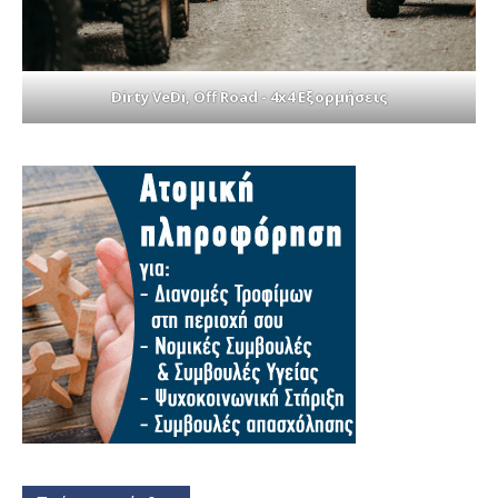
Dirty VeDi, Off Road - 4x4 Εξορμήσεις