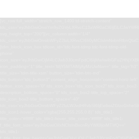
[vc_row full_width=”stretch_row_1400 td-stretch-content”
tdc_css=”eyJhbGwiOnsiYm9yZGVyLXRvcC13aWR0aCI6IjEiLCJwYWRk
svg_height_top=”200″][vc_column width=”1/4″
tdc_css=”eyJhbGwiOnsibWFyZ2luLXRvcCI6Ii0yMCIsImNvbnRlbnQta
[tdm_block_icon_box tdicon_id=”tdc-font-tdmp tdc-font-tdmp-old-
phone”
icon_size=”eyJhbGwiOjM4LCJwb3J0cmFpdCI6IjMwIiwibGFuZHNjYXBlI
icon_padding=”1″ title_text=”MjY5MTAlMjAyMzUwNw==” title_tag=”h3″
title_size=”tdm-title-xsm” button_size=”tdm-btn-md”
tds_button=”tds_button3″ content_align_horizontal=”content-horiz-left”
button_icon_space=”0″ tds_icon_box=”tds_icon_box2″ tds_icon_box2-
description_bottom_space=”0″ tds_icon_box2-title_top_space=”2″
tds_icon_box2-title_bottom_space=”-40″
tdc_css=”eyJhbGwiOnsibWFyZ2luLWJvdHRvbSI6IjEwIiwiZGlzcGxhe
tds_icon1-hover_color=”rgba(255,255,255,0.8)” tds_title1-
title_color=”#ffffff” tds_title1-hover_title_color=”#ffffff” tds_title1-
f_title_font_size=”eyJhbGwiOiIxNCIsInBvcnRyYWl0IjoiMTIifQ==”
tds_title1-
f_title_font_line_height=”eyJhbGwiOiIxLjQiLCJwb3J0cmFpdCI6IjEifQ=