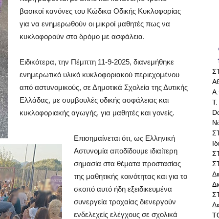
βασικοί κανόνες του Κώδικα Οδικής Κυκλοφορίας
για να ενημερωθούν οι μικροί μαθητές πως να
κυκλοφορούν στο δρόμο με ασφάλεια.
Ειδικότερα, την Πέμπτη 11-9-2025, διανεμήθηκε
Σ
ενημερωτικό υλικό κυκλοφοριακού περιεχομένου
Αθ
από αστυνομικούς, σε Δημοτικά Σχολεία της Δυτικής
Α.
Ελλάδας, με συμβουλές οδικής ασφάλειας και
Τ.
Do
κυκλοφοριακής αγωγής, για μαθητές και γονείς.
Ν
Σ
Επισημαίνεται ότι, ως Ελληνική
Ι
Αστυνομία αποδίδουμε ιδιαίτερη
Σ
σημασία στα θέματα προστασίας
Σ
Δ
της μαθητικής κοινότητας και για το
Δι
σκοπό αυτό ήδη εξειδικευμένα
Σ
συνεργεία τροχαίας διενεργούν
Δ
ενδελεχείς ελέγχους σε σχολικά
Τ