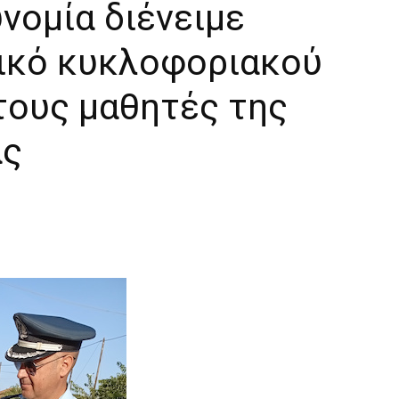
νομία διένειμε
ικό κυκλοφοριακού
τους μαθητές της
ας