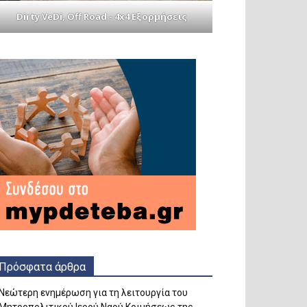
Dirty VeDi, Off Road - 4x4 Εξορμήσεις
Πρόσφατα άρθρα
Νεώτερη ενημέρωση για τη λειτουργία του