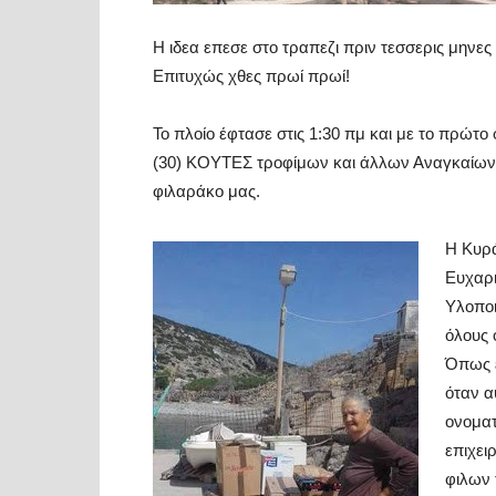
H ιδεα επεσε στο τραπεζι πριν τεσσερις μην
Επιτυχώς χθες πρωί πρωί!
Το πλοίο έφτασε στις 1:30 πμ και με το πρώ
(30) ΚΟΥΤΕΣ τροφίμων και άλλων Αναγκαίων ε
φιλαράκο μας.
Η Κυρά
Ευχαρι
Υλοποι
όλους 
Όπως έ
όταν α
ονοματ
επιχει
φιλων 