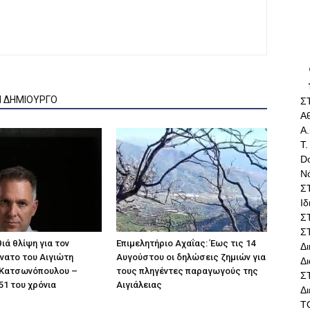
Ν ΔΗΜΙΟΥΡΓΟ
Σ
Αθ
Α.
Τ.
Do
Ν
Σ
Ι
Σ
Σ
ιά θλίψη για τον
Επιμελητήριο Αχαΐας: Έως τις 14
Δ
άνατο του Αιγιώτη
Αυγούστου οι δηλώσεις ζημιών για
Δι
Κατσωνόπουλου –
τους πληγέντες παραγωγούς της
Σ
51 του χρόνια
Αιγιάλειας
Δ
Τ