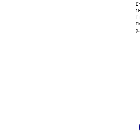
Σ
1
Τ
Π
(L