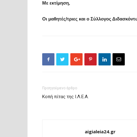
Με εκτίμηση,
Οι μαθητές/τριες και ο Σύλλογος Διδασκόντω
Προηγούμενο άρθρο
Κοπή πίτας της Ι.Λ.Ε.Α.
aigialeia24.gr