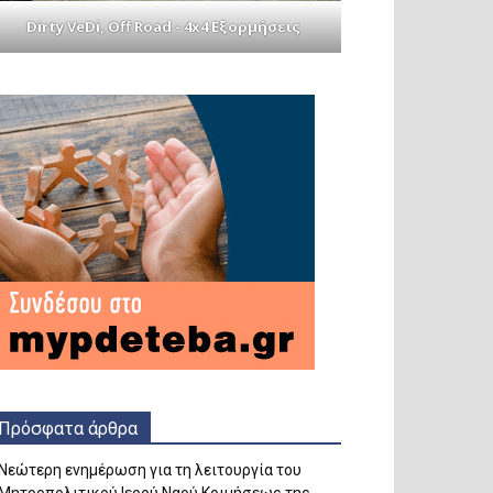
Dirty VeDi, Off Road - 4x4 Εξορμήσεις
Πρόσφατα άρθρα
Νεώτερη ενημέρωση για τη λειτουργία του