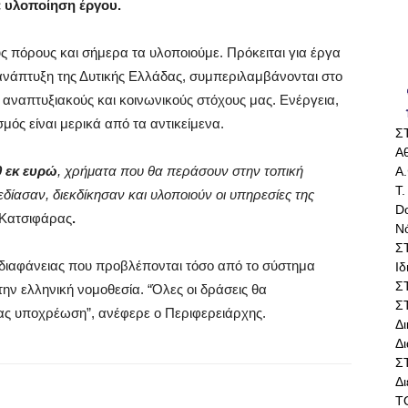
 υλοποίηση έργου.
υς πόρους και σήμερα τα υλοποιούμε. Πρόκειται για έργα
ανάπτυξη της Δυτικής Ελλάδας, συμπεριλαμβάνονται στο
 αναπτυξιακούς και κοινωνικούς στόχους μας. Ενέργεια,
μός είναι μερικά από τα αντικείμενα.
Σ
Αθ
0 εκ ευρώ
, χρήματα που θα περάσουν στην τοπική
Α.
Τ.
δίασαν, διεκδίκησαν και υλοποιούν οι υπηρεσίες της
Do
 Κατσιφάρας
.
Ν
Σ
 διαφάνειας που προβλέπονται τόσο από το σύστημα
Ι
Σ
ην ελληνική νομοθεσία. “Όλες οι δράσεις θα
Σ
 μας υποχρέωση”, ανέφερε ο Περιφερειάρχης.
Δ
Δι
Σ
Δ
Τ