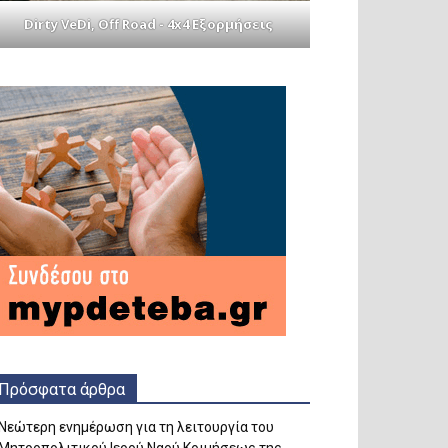
Dirty VeDi, Off Road - 4x4 Εξορμήσεις
Πρόσφατα άρθρα
Νεώτερη ενημέρωση για τη λειτουργία του