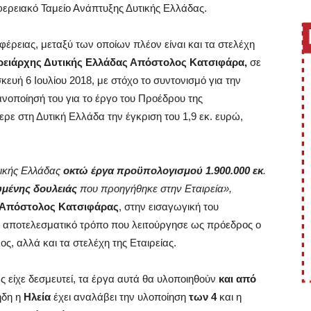
φερειακό Ταμείο Ανάπτυξης Δυτικής Ελλάδας.
φέρειας, μεταξύ των οποίων πλέον είναι και τα στελέχη
ρειάρχης Δυτικής Ελλάδας Απόστολος Κατσιφάρα,
σε
υή 6 Ιουλίου 2018, με στόχο το συντονισμό για την
νοποίησή του για το έργο του Προέδρου της
 στη Δυτική Ελλάδα την έγκριση του 1,9 εκ. ευρώ,
τικής Ελλάδας
οκτώ έργα
προϋπολογισμού 1.900.000 εκ
.
υμένης δουλειάς
που προηγήθηκε στην Εταιρεία»,
ς Απόστολος Κατσιφάρας
, στην εισαγωγική του
ν αποτελεσματικό τρόπο που λειτούργησε ως πρόεδρος ο
 αλλά και τα στελέχη της Εταιρείας.
ς είχε δεσμευτεί, τα έργα αυτά θα υλοποιηθούν
και από
 ήδη η
Ηλεία
έχει αναλάβει την υλοποίηση
των 4
και η