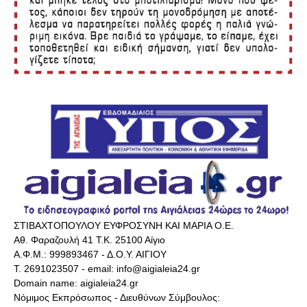
ΣΤΙΒΑΧΤΟΠΟΥΛΟΥ ΕΥΦΡΟΣΥΝΗ ΚΑΙ ΜΑΡΙΑ Ο.Ε.
Αθ. Φαραζουλή 41 Τ.Κ. 25100 Αίγιο
Α.Φ.Μ.: 999893467 - Δ.Ο.Υ. ΑΙΓΙΟΥ
Τ. 2691023507 - email: info@aigialeia24.gr
Domain name: aigialeia24.gr
Νόμιμος Εκπρόσωπος - Διευθύνων Σύμβουλος: