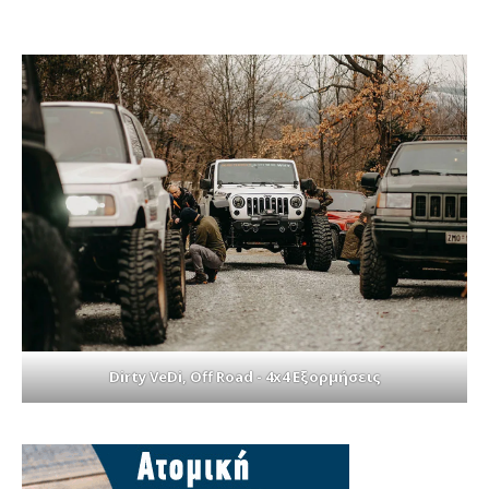
Dirty VeDi, Off Road - 4x4 Εξορμήσεις