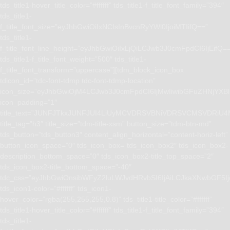
tds_title1-hover_title_color=”#ffffff” tds_title1-f_title_font_family=”394″
tds_title1-
f_title_font_size=”eyJhbGwiOiIxNCIsInBvcnRyYWl0IjoiMTIifQ==”
tds_title1-
f_title_font_line_height=”eyJhbGwiOiIxLjQiLCJwb3J0cmFpdCI6IjEifQ=
tds_title1-f_title_font_weight=”500″ tds_title1-
f_title_font_transform=”uppercase”][tdm_block_icon_box
tdicon_id=”tdc-font-tdmp tdc-font-tdmp-location”
icon_size=”eyJhbGwiOjM4LCJwb3J0cmFpdCI6IjMwIiwibGFuZHNjYXBlI
icon_padding=”1″
title_text=”JUNFJTkxJUNFJUI4LiUyMCVDRSVBNiVDRSVCMSVD
title_tag=”h3″ title_size=”tdm-title-xsm” button_size=”tdm-btn-md”
tds_button=”tds_button3″ content_align_horizontal=”content-horiz-left”
button_icon_space=”0″ tds_icon_box=”tds_icon_box2″ tds_icon_box2-
description_bottom_space=”0″ tds_icon_box2-title_top_space=”2″
tds_icon_box2-title_bottom_space=”-40″
tdc_css=”eyJhbGwiOnsibWFyZ2luLWJvdHRvbSI6IjAiLCJkaXNwbGF5I
tds_icon1-color=”#ffffff” tds_icon1-
hover_color=”rgba(255,255,255,0.8)” tds_title1-title_color=”#ffffff”
tds_title1-hover_title_color=”#ffffff” tds_title1-f_title_font_family=”394″
tds_title1-