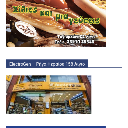
ElectroGen – Ρήγα Φεραίου 158 Αίγιο