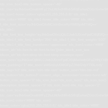
tds_icon_box2-title_bottom_space=”-40″
tdc_css=”eyJhbGwiOnsibWFyZ2luLWJvdHRvbSI6IjEwIiwiZGlzcGxhe
tds_icon1-hover_color=”rgba(255,255,255,0.8)” tds_title1-
title_color=”#ffffff” tds_title1-hover_title_color=”#ffffff” tds_title1-
f_title_font_size=”eyJhbGwiOiIxNCIsInBvcnRyYWl0IjoiMTIifQ==”
tds_title1-
f_title_font_line_height=”eyJhbGwiOiIxLjQiLCJwb3J0cmFpdCI6IjEifQ=
tds_title1-f_title_font_family=”394″ tds_title1-f_title_font_weight=”500″
tds_title1-f_title_font_transform=”uppercase” tds_icon1-color=”#ffffff”
tdicon_id=”tdc-font-fa tdc-font-fa-fax”][tdm_block_icon_box
tdicon_id=”tdc-font-tdmp tdc-font-tdmp-envelope-open”
icon_size=”eyJhbGwiOjM4LCJwb3J0cmFpdCI6IjMwIiwibGFuZHNjYXBlI
icon_padding=”1″ title_text=”aW5mbyU0MGFpZ2lhbGVpYTI0Lmdy”
title_tag=”h3″ title_size=”tdm-title-xsm” button_size=”tdm-btn-md”
tds_button=”tds_button3″ content_align_horizontal=”content-horiz-left”
button_icon_space=”0″ tds_icon_box=”tds_icon_box2″ tds_icon_box2-
description_bottom_space=”0″ tds_icon_box2-title_top_space=”2″
tds_icon_box2-title_bottom_space=”-40″
tdc_css=”eyJhbGwiOnsibWFyZ2luLWJvdHRvbSI6IjEwIiwiZGlzcGxhe
tds_icon1-color=”#ffffff” tds_icon1-
hover_color=”rgba(255,255,255,0.8)” tds_title1-title_color=”#ffffff”