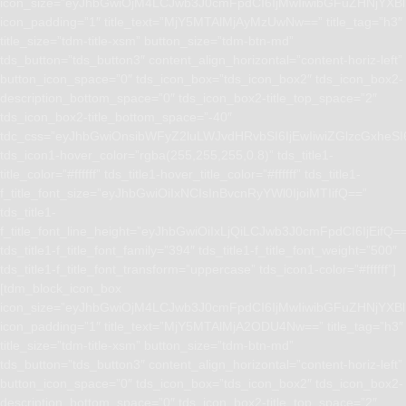
icon_size=”eyJhbGwiOjM4LCJwb3J0cmFpdCI6IjMwIiwibGFuZHNjYXBlI
icon_padding=”1″ title_text=”MjY5MTAlMjAyMzUwNw==” title_tag=”h3″
title_size=”tdm-title-xsm” button_size=”tdm-btn-md”
tds_button=”tds_button3″ content_align_horizontal=”content-horiz-left”
button_icon_space=”0″ tds_icon_box=”tds_icon_box2″ tds_icon_box2-
description_bottom_space=”0″ tds_icon_box2-title_top_space=”2″
tds_icon_box2-title_bottom_space=”-40″
tdc_css=”eyJhbGwiOnsibWFyZ2luLWJvdHRvbSI6IjEwIiwiZGlzcGxhe
tds_icon1-hover_color=”rgba(255,255,255,0.8)” tds_title1-
title_color=”#ffffff” tds_title1-hover_title_color=”#ffffff” tds_title1-
f_title_font_size=”eyJhbGwiOiIxNCIsInBvcnRyYWl0IjoiMTIifQ==”
tds_title1-
f_title_font_line_height=”eyJhbGwiOiIxLjQiLCJwb3J0cmFpdCI6IjEifQ=
tds_title1-f_title_font_family=”394″ tds_title1-f_title_font_weight=”500″
tds_title1-f_title_font_transform=”uppercase” tds_icon1-color=”#ffffff”]
[tdm_block_icon_box
icon_size=”eyJhbGwiOjM4LCJwb3J0cmFpdCI6IjMwIiwibGFuZHNjYXBlI
icon_padding=”1″ title_text=”MjY5MTAlMjA2ODU4Nw==” title_tag=”h3″
title_size=”tdm-title-xsm” button_size=”tdm-btn-md”
tds_button=”tds_button3″ content_align_horizontal=”content-horiz-left”
button_icon_space=”0″ tds_icon_box=”tds_icon_box2″ tds_icon_box2-
description_bottom_space=”0″ tds_icon_box2-title_top_space=”2″