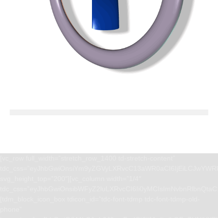
[vc_row full_width=”stretch_row_1400 td-stretch-content”
tdc_css=”eyJhbGwiOnsiYm9yZGVyLXRvcC13aWR0aCI6IjEiLCJwYWRk
svg_height_top=”200″][vc_column width=”1/4″
tdc_css=”eyJhbGwiOnsibWFyZ2luLXRvcCI6Ii0yMCIsImNvbnRlbnQta
[tdm_block_icon_box tdicon_id=”tdc-font-tdmp tdc-font-tdmp-old-
phone”