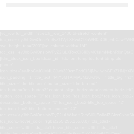
[vc_row full_width=”stretch_row_1400 td-stretch-content”
tdc_css=”eyJhbGwiOnsiYm9yZGVyLXRvcC13aWR0aCI6IjEiLCJwYWRk
svg_height_top=”200″][vc_column width=”1/4″
tdc_css=”eyJhbGwiOnsibWFyZ2luLXRvcCI6Ii0yMCIsImNvbnRlbnQta
[tdm_block_icon_box tdicon_id=”tdc-font-tdmp tdc-font-tdmp-old-
phone”
icon_size=”eyJhbGwiOjM4LCJwb3J0cmFpdCI6IjMwIiwibGFuZHNjYXBlI
icon_padding=”1″ title_text=”MjY5MTAlMjAyMzUwNw==” title_tag=”h3″
title_size=”tdm-title-xsm” button_size=”tdm-btn-md”
tds_button=”tds_button3″ content_align_horizontal=”content-horiz-left”
button_icon_space=”0″ tds_icon_box=”tds_icon_box2″ tds_icon_box2-
description_bottom_space=”0″ tds_icon_box2-title_top_space=”2″
tds_icon_box2-title_bottom_space=”-40″
tdc_css=”eyJhbGwiOnsibWFyZ2luLWJvdHRvbSI6IjEwIiwiZGlzcGxhe
tds_icon1-hover_color=”rgba(255,255,255,0.8)” tds_title1-
title_color=”#ffffff” tds_title1-hover_title_color=”#ffffff” tds_title1-
f_title_font_size=”eyJhbGwiOiIxNCIsInBvcnRyYWl0IjoiMTIifQ==”