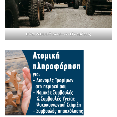
Dirty VeDi, Off Road - 4x4 Εξορμήσεις