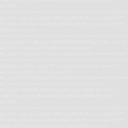
tds_title1-
f_title_font_line_height=”eyJhbGwiOiIxLjQiLCJwb3J0cmFpdCI6IjEifQ=
tds_title1-f_title_font_family=”394″ tds_title1-f_title_font_weight=”500″
tds_title1-f_title_font_transform=”uppercase” tds_icon1-color=”#ffffff”]
[tdm_block_icon_box
icon_size=”eyJhbGwiOjM4LCJwb3J0cmFpdCI6IjMwIiwibGFuZHNjYXBlI
icon_padding=”1″ title_text=”MjY5MTAlMjA2ODU4Nw==” title_tag=”h3″
title_size=”tdm-title-xsm” button_size=”tdm-btn-md”
tds_button=”tds_button3″ content_align_horizontal=”content-horiz-left”
button_icon_space=”0″ tds_icon_box=”tds_icon_box2″ tds_icon_box2-
description_bottom_space=”0″ tds_icon_box2-title_top_space=”2″
tds_icon_box2-title_bottom_space=”-40″
tdc_css=”eyJhbGwiOnsibWFyZ2luLWJvdHRvbSI6IjEwIiwiZGlzcGxhe
tds_icon1-hover_color=”rgba(255,255,255,0.8)” tds_title1-
title_color=”#ffffff” tds_title1-hover_title_color=”#ffffff” tds_title1-
f_title_font_size=”eyJhbGwiOiIxNCIsInBvcnRyYWl0IjoiMTIifQ==”
tds_title1-
f_title_font_line_height=”eyJhbGwiOiIxLjQiLCJwb3J0cmFpdCI6IjEifQ=
tds_title1-f_title_font_family=”394″ tds_title1-f_title_font_weight=”500″
tds_title1-f_title_font_transform=”uppercase” tds_icon1-color=”#ffffff”
tdicon_id=”tdc-font-fa tdc-font-fa-fax”][tdm_block_icon_box