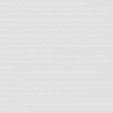
tdicon_id=”tdc-font-tdmp tdc-font-tdmp-envelope-open”
icon_size=”eyJhbGwiOjM4LCJwb3J0cmFpdCI6IjMwIiwibGFuZHNjYXBlI
icon_padding=”1″ title_text=”aW5mbyU0MGFpZ2lhbGVpYTI0Lmdy”
title_tag=”h3″ title_size=”tdm-title-xsm” button_size=”tdm-btn-md”
tds_button=”tds_button3″ content_align_horizontal=”content-horiz-left”
button_icon_space=”0″ tds_icon_box=”tds_icon_box2″ tds_icon_box2-
description_bottom_space=”0″ tds_icon_box2-title_top_space=”2″
tds_icon_box2-title_bottom_space=”-40″
tdc_css=”eyJhbGwiOnsibWFyZ2luLWJvdHRvbSI6IjEwIiwiZGlzcGxhe
tds_icon1-color=”#ffffff” tds_icon1-
hover_color=”rgba(255,255,255,0.8)” tds_title1-title_color=”#ffffff”
tds_title1-hover_title_color=”#ffffff” tds_title1-f_title_font_family=”394″
tds_title1-
f_title_font_size=”eyJhbGwiOiIxNCIsInBvcnRyYWl0IjoiMTIifQ==”
tds_title1-
f_title_font_line_height=”eyJhbGwiOiIxLjQiLCJwb3J0cmFpdCI6IjEifQ=
tds_title1-f_title_font_weight=”500″ tds_title1-
f_title_font_transform=”uppercase”][tdm_block_icon_box
tdicon_id=”tdc-font-tdmp tdc-font-tdmp-location”
icon_size=”eyJhbGwiOjM4LCJwb3J0cmFpdCI6IjMwIiwibGFuZHNjYXBlI
icon_padding=”1″