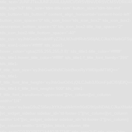
title_text=”JUNFJTkxJUNFJUI4LiUyMCVDRSVBNiVDRSVCMSVD
title_tag=”h3″ title_size=”tdm-title-xsm” button_size=”tdm-btn-md”
tds_button=”tds_button3″ content_align_horizontal=”content-horiz-left”
button_icon_space=”0″ tds_icon_box=”tds_icon_box2″ tds_icon_box2-
description_bottom_space=”0″ tds_icon_box2-title_top_space=”2″
tds_icon_box2-title_bottom_space=”-40″
tdc_css=”eyJhbGwiOnsibWFyZ2luLWJvdHRvbSI6IjAiLCJkaXNwbGF5I
tds_icon1-color=”#ffffff” tds_icon1-
hover_color=”rgba(255,255,255,0.8)” tds_title1-title_color=”#ffffff”
tds_title1-hover_title_color=”#ffffff” tds_title1-f_title_font_family=”394″
tds_title1-
f_title_font_size=”eyJhbGwiOiIxNCIsInBvcnRyYWl0IjoiMTIifQ==”
tds_title1-
f_title_font_line_height=”eyJhbGwiOiIxLjQiLCJwb3J0cmFpdCI6IjEifQ=
tds_title1-f_title_font_weight=”500″ tds_title1-
f_title_font_transform=”uppercase”][/vc_column][vc_column
width=”1/4″
tdc_css=”eyJwaG9uZSI6eyJtYXJnaW4tYm90dG9tIjoiNDAiLCJkaXNwb
[vc_widget_sidebar sidebar_id=”td-footer-1″][/vc_column][vc_column
width=”1/4″][vc_widget_sidebar sidebar_id=”td-footer-3″][/vc_column]
[vc_column width=”1/4″][tdm_block_column_title
title_text=”Q3JlYXRlZCUyMGJ5JTNB” title_tag=”h4″ title_size=”tdm-