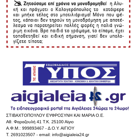
ΣΤΙΒΑΧΤΟΠΟΥΛΟΥ ΕΥΦΡΟΣΥΝΗ ΚΑΙ ΜΑΡΙΑ Ο.Ε.
Αθ. Φαραζουλή 41 Τ.Κ. 25100 Αίγιο
Α.Φ.Μ.: 999893467 - Δ.Ο.Υ. ΑΙΓΙΟΥ
Τ. 2691023507 - email: info@aigialeia24.gr