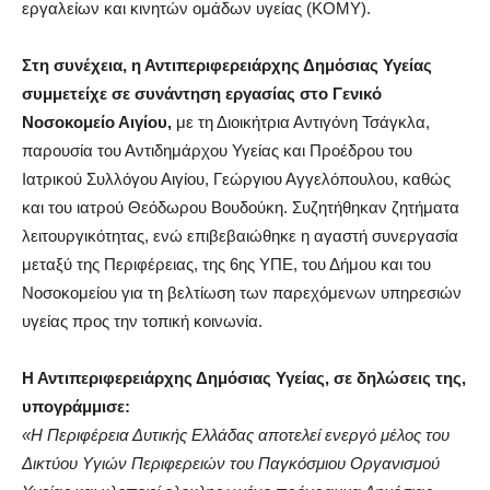
εργαλείων και κινητών ομάδων υγείας (ΚΟΜΥ).
Στη συνέχεια, η Αντιπεριφερειάρχης Δημόσιας Υγείας
συμμετείχε σε συνάντηση εργασίας στο Γενικό
Νοσοκομείο Αιγίου,
με τη Διοικήτρια
Αντιγόνη Τσάγκλα
,
παρουσία του Αντιδημάρχου Υγείας και Προέδρου του
Ιατρικού Συλλόγου Αιγίου,
Γεώργιου Αγγελόπουλου
, καθώς
και του ιατρού
Θεόδωρου Βουδούκη
.
Σ
υζητήθηκαν ζητήματα
λειτουργικότητας, ενώ επιβεβαιώθηκε η αγαστή συνεργασία
μεταξύ της Περιφέρειας, της 6ης ΥΠΕ, του Δήμου και του
Νοσοκομείου για τη βελτίωση των παρεχόμενων υπηρεσιών
υγείας προς την τοπική κοινωνία.
Η Αντιπεριφερειάρχης Δημόσιας Υγείας, σε δηλώσεις της,
υπογράμμισε:
«Η Περιφέρεια Δυτικής Ελλάδας αποτελεί ενεργό μέλος του
Δικτύου Υγιών Περιφερειών του Παγκόσμιου Οργανισμού