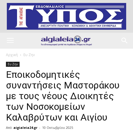
Αρχική
Ευ Ζην
Ευ Ζην
Εποικοδομητικές
συναντήσεις Mαστοράκου
με τους νέους Διοικητές
των Νοσοκομείων
Καλαβρύτων και Αιγίου
Από
aigialeia24.gr
-
10 Οκτωβρίου 2025