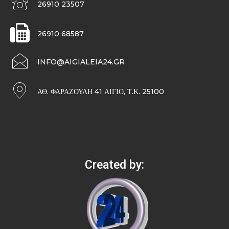
26910 23507
26910 68587
INFO@AIGIALEIA24.GR
ΑΘ. ΦΑΡΑΖΟΥΛΉ 41 ΑΊΓΙΟ, Τ.Κ. 25100
Created by: