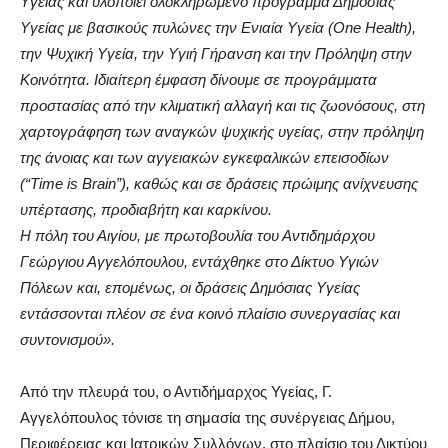
Υγείας και υλοποιεί ολοκληρωμένο πρόγραμμα Δημόσιας
Υγείας με βασικούς πυλώνες την Ενιαία Υγεία (One Health),
την Ψυχική Υγεία, την Υγιή Γήρανση και την Πρόληψη στην
Κοινότητα. Ιδιαίτερη έμφαση δίνουμε σε προγράμματα
προστασίας από την κλιματική αλλαγή και τις ζωονόσους, στη
χαρτογράφηση των αναγκών ψυχικής υγείας, στην πρόληψη
της άνοιας και των αγγειακών εγκεφαλικών επεισοδίων
(“Time is Brain”), καθώς και σε δράσεις πρώιμης ανίχνευσης
υπέρτασης, προδιαβήτη και καρκίνου.
Η πόλη του Αιγίου, με πρωτοβουλία του Αντιδημάρχου
Γεώργιου Αγγελόπουλου
, εντάχθηκε στο Δίκτυο Υγιών
Πόλεων και, επομένως, οι δράσεις Δημόσιας Υγείας
εντάσσονται πλέον σε ένα κοινό πλαίσιο συνεργασίας και
συντονισμού».
Από την πλευρά του, ο Αντιδήμαρχος Υγείας,
Γ
.
Αγγελόπουλος
τόνισε τη σημασία της συνέργειας Δήμου,
Περιφέρειας και Ιατρικών Συλλόγων, στο πλαίσιο του Δικτύου