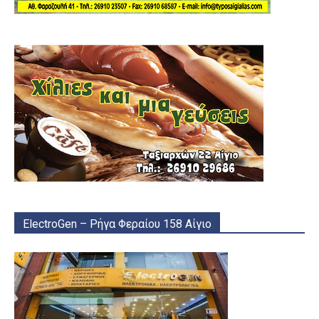
ElectroGen – Ρήγα Φεραίου 158 Αίγιο