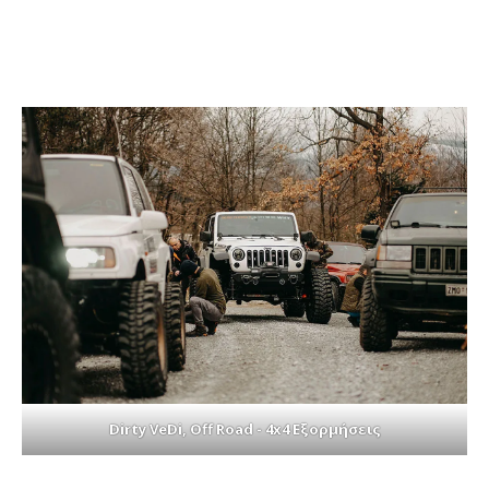
Dirty VeDi, Off Road - 4x4 Εξορμήσεις