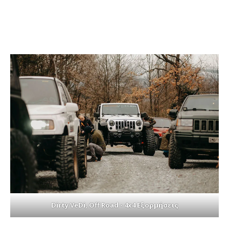
Dirty VeDi, Off Road - 4x4 Εξορμήσεις