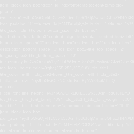
[tdm_block_icon_box tdicon_id=”tdc-font-tdmp tdc-font-tdmp-old-
phone”
icon_size=”eyJhbGwiOjM4LCJwb3J0cmFpdCI6IjMwIiwibGFuZHNjYXBlI
icon_padding=”1″ title_text=”MjY5MTAlMjAyMzUwNw==” title_tag=”h3″
title_size=”tdm-title-xsm” button_size=”tdm-btn-md”
tds_button=”tds_button3″ content_align_horizontal=”content-horiz-left”
button_icon_space=”0″ tds_icon_box=”tds_icon_box2″ tds_icon_box2-
description_bottom_space=”0″ tds_icon_box2-title_top_space=”2″
tds_icon_box2-title_bottom_space=”-40″
tdc_css=”eyJhbGwiOnsibWFyZ2luLWJvdHRvbSI6IjEwIiwiZGlzcGxhe
tds_icon1-hover_color=”rgba(255,255,255,0.8)” tds_title1-
title_color=”#ffffff” tds_title1-hover_title_color=”#ffffff” tds_title1-
f_title_font_size=”eyJhbGwiOiIxNCIsInBvcnRyYWl0IjoiMTIifQ==”
tds_title1-
f_title_font_line_height=”eyJhbGwiOiIxLjQiLCJwb3J0cmFpdCI6IjEifQ=
tds_title1-f_title_font_family=”394″ tds_title1-f_title_font_weight=”500″
tds_title1-f_title_font_transform=”uppercase” tds_icon1-color=”#ffffff”]
[tdm_block_icon_box
icon_size=”eyJhbGwiOjM4LCJwb3J0cmFpdCI6IjMwIiwibGFuZHNjYXBlI
icon_padding=”1″ title_text=”MjY5MTAlMjA2ODU4Nw==” title_tag=”h3″
title_size=”tdm-title-xsm” button_size=”tdm-btn-md”