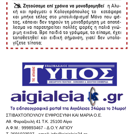
ΣΤΙΒΑΧΤΟΠΟΥΛΟΥ ΕΥΦΡΟΣΥΝΗ ΚΑΙ ΜΑΡΙΑ Ο.Ε.
Αθ. Φαραζουλή 41 Τ.Κ. 25100 Αίγιο
Α.Φ.Μ.: 999893467 - Δ.Ο.Υ. ΑΙΓΙΟΥ
Τ. 2691023507 - email: info@aigialeia24.gr