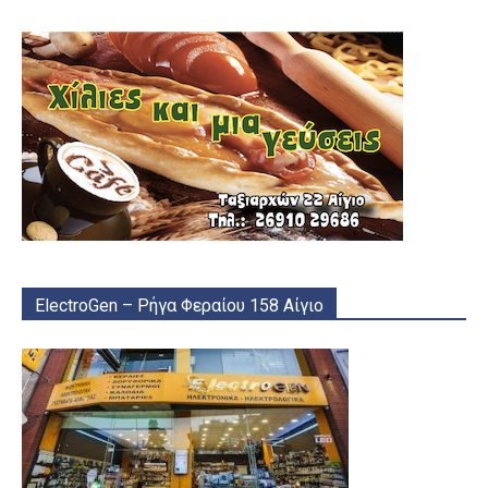
ElectroGen – Ρήγα Φεραίου 158 Αίγιο