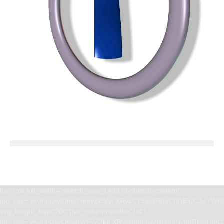
[vc_row full_width=”stretch_row_1400 td-stretch-content”
tdc_css=”eyJhbGwiOnsiYm9yZGVyLXRvcC13aWR0aCI6IjEiLCJwYWRk
svg_height_top=”200″][vc_column width=”1/4″
tdc_css=”eyJhbGwiOnsibWFyZ2luLXRvcCI6Ii0yMCIsImNvbnRlbnQta