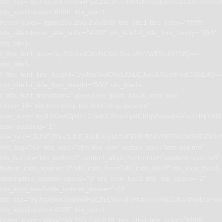
tdc_css=”eyJhbGwiOnsibWFyZ2luLWJvdHRvbSI6IjEwIiwiZGlzcGxhe
tds_icon1-color=”#ffffff” tds_icon1-
hover_color=”rgba(255,255,255,0.8)” tds_title1-title_color=”#ffffff”
tds_title1-hover_title_color=”#ffffff” tds_title1-f_title_font_family=”394″
tds_title1-
f_title_font_size=”eyJhbGwiOiIxNCIsInBvcnRyYWl0IjoiMTIifQ==”
tds_title1-
f_title_font_line_height=”eyJhbGwiOiIxLjQiLCJwb3J0cmFpdCI6IjEifQ=
tds_title1-f_title_font_weight=”500″ tds_title1-
f_title_font_transform=”uppercase”][tdm_block_icon_box
tdicon_id=”tdc-font-tdmp tdc-font-tdmp-location”
icon_size=”eyJhbGwiOjM4LCJwb3J0cmFpdCI6IjMwIiwibGFuZHNjYXBlI
icon_padding=”1″
title_text=”JUNFJTkxJUNFJUI4LiUyMCVDRSVBNiVDRSVCMSVD
title_tag=”h3″ title_size=”tdm-title-xsm” button_size=”tdm-btn-md”
tds_button=”tds_button3″ content_align_horizontal=”content-horiz-left”
button_icon_space=”0″ tds_icon_box=”tds_icon_box2″ tds_icon_box2-
description_bottom_space=”0″ tds_icon_box2-title_top_space=”2″
tds_icon_box2-title_bottom_space=”-40″
tdc_css=”eyJhbGwiOnsibWFyZ2luLWJvdHRvbSI6IjAiLCJkaXNwbGF5I
tds_icon1-color=”#ffffff” tds_icon1-
hover_color=”rgba(255,255,255,0.8)” tds_title1-title_color=”#ffffff”