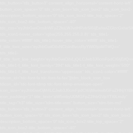
tds_button=”tds_button3″ content_align_horizontal=”content-horiz-left”
button_icon_space=”0″ tds_icon_box=”tds_icon_box2″ tds_icon_box2-
description_bottom_space=”0″ tds_icon_box2-title_top_space=”2″
tds_icon_box2-title_bottom_space=”-40″
tdc_css=”eyJhbGwiOnsibWFyZ2luLWJvdHRvbSI6IjEwIiwiZGlzcGxhe
tds_icon1-hover_color=”rgba(255,255,255,0.8)” tds_title1-
title_color=”#ffffff” tds_title1-hover_title_color=”#ffffff” tds_title1-
f_title_font_size=”eyJhbGwiOiIxNCIsInBvcnRyYWl0IjoiMTIifQ==”
tds_title1-
f_title_font_line_height=”eyJhbGwiOiIxLjQiLCJwb3J0cmFpdCI6IjEifQ=
tds_title1-f_title_font_family=”394″ tds_title1-f_title_font_weight=”500″
tds_title1-f_title_font_transform=”uppercase” tds_icon1-color=”#ffffff”
tdicon_id=”tdc-font-fa tdc-font-fa-fax”][tdm_block_icon_box
tdicon_id=”tdc-font-tdmp tdc-font-tdmp-envelope-open”
icon_size=”eyJhbGwiOjM4LCJwb3J0cmFpdCI6IjMwIiwibGFuZHNjYXBlI
icon_padding=”1″ title_text=”aW5mbyU0MGFpZ2lhbGVpYTI0Lmdy”
title_tag=”h3″ title_size=”tdm-title-xsm” button_size=”tdm-btn-md”
tds_button=”tds_button3″ content_align_horizontal=”content-horiz-left”
button_icon_space=”0″ tds_icon_box=”tds_icon_box2″ tds_icon_box2-
description_bottom_space=”0″ tds_icon_box2-title_top_space=”2″
tds_icon_box2-title_bottom_space=”-40″