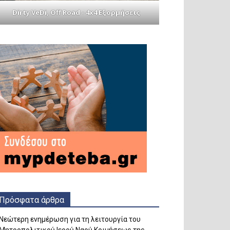
Dirty VeDi, Off Road - 4x4 Εξορμήσεις
Πρόσφατα άρθρα
Νεώτερη ενημέρωση για τη λειτουργία του