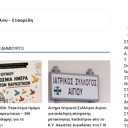
ου - Σταυρίδη
Σ
Αθ
Ν ΔΗΜΙΟΥΡΓΟ
Α.
Τ.
Do
Ν
Σ
Ι
Σ
Σ
Δ
Δι
 2026: Παγκόσμια Ημέρα
Αίτημα Ιατρικού Συλλόγου Αιγίου
Σ
αρκωτικών – 365
για ανάκληση απόφασης
ληψης για το
μετακίνησης παιδιάτρου από το
Δ
ς»
Κ.Υ. Ακράτας Αιγιαλείας στο Γ.Ν.
Τ