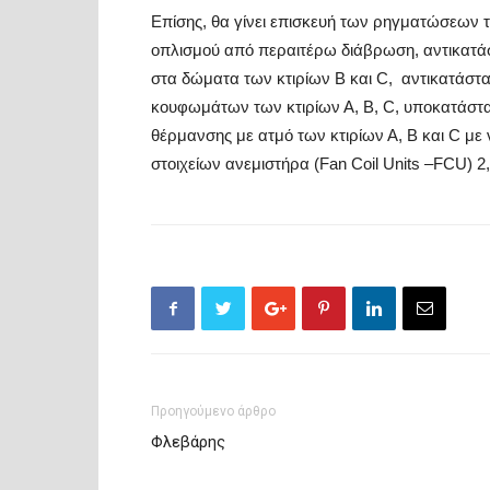
Επίσης, θα γίνει επισκευή των ρηγματώσεων 
οπλισμού από περαιτέρω διάβρωση, αντικατ
στα δώματα των κτιρίων Β και C, αντικατάσ
κουφωμάτων των κτιρίων Α, Β, C, υποκατάστα
θέρμανσης με ατμό των κτιρίων Α, Β και C με 
στοιχείων ανεμιστήρα (Fan Coil Units –FCU) 2,
Προηγούμενο άρθρο
Φλεβάρης