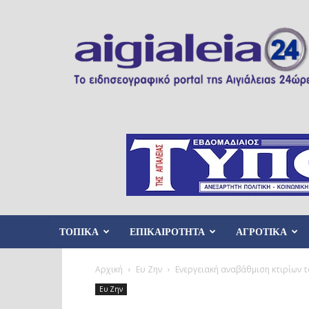
Aigialeia24
ΤΟΠΙΚΑ
ΕΠΙΚΑΙΡΟΤΗΤΑ
ΑΓΡΟΤΙΚΑ
Αρχική
Ευ Ζην
Ενεργειακή αναβάθμιση κτιρίων το
Ευ Ζην