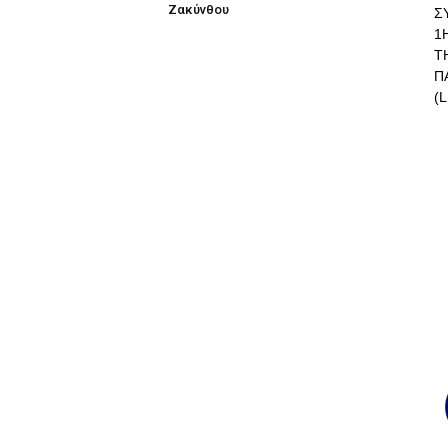
Ζακύνθου
Σ
1
Τ
Π
(L