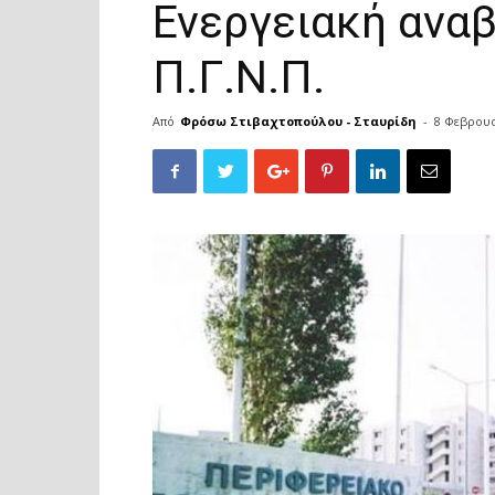
Ενεργειακή αναβ
Π.Γ.Ν.Π.
Από
Φρόσω Στιβαχτοπούλου - Σταυρίδη
-
8 Φεβρουα