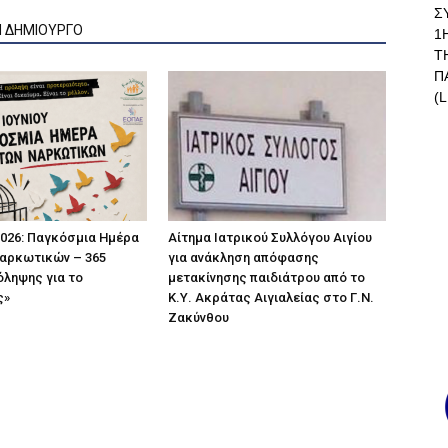
Σ
Ν ΔΗΜΙΟΥΡΓΟ
1
Τ
Π
(L
 2026: Παγκόσμια Ημέρα
Αίτημα Ιατρικού Συλλόγου Αιγίου
αρκωτικών – 365
για ανάκληση απόφασης
ληψης για το
μετακίνησης παιδιάτρου από το
ς»
Κ.Υ. Ακράτας Αιγιαλείας στο Γ.Ν.
Ζακύνθου