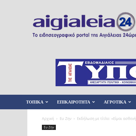
Aigialeia24
ΤΟΠΙΚΑ
ΕΠΙΚΑΙΡΟΤΗΤΑ
ΑΓΡΟΤΙΚΑ
Αρχική
Ευ Ζην
Εκδήλωση με τίτλο: «Είμαι ασθεν
Ευ Ζην