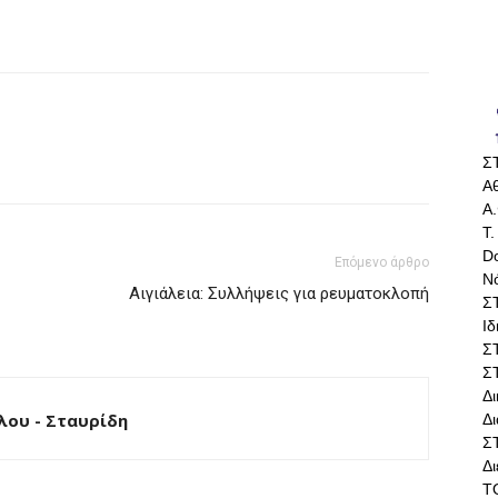
Σ
Αθ
Α.
Τ.
Do
Επόμενο άρθρο
Ν
Αιγιάλεια: Συλλήψεις για ρευματοκλοπή
Σ
Ι
Σ
Σ
Δ
ου - Σταυρίδη
Δι
Σ
Δ
Τ