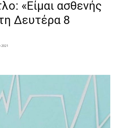
λο: «Είμαι ασθενής
τη Δευτέρα 8
 2021