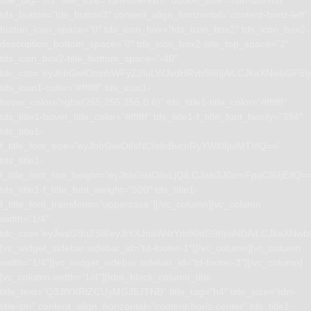
title_tag=”h3″ title_size=”tdm-title-xsm” button_size=”tdm-btn-md”
tds_button=”tds_button3″ content_align_horizontal=”content-horiz-left”
button_icon_space=”0″ tds_icon_box=”tds_icon_box2″ tds_icon_box2-
description_bottom_space=”0″ tds_icon_box2-title_top_space=”2″
tds_icon_box2-title_bottom_space=”-40″
tdc_css=”eyJhbGwiOnsibWFyZ2luLWJvdHRvbSI6IjAiLCJkaXNwbGF5I
tds_icon1-color=”#ffffff” tds_icon1-
hover_color=”rgba(255,255,255,0.8)” tds_title1-title_color=”#ffffff”
tds_title1-hover_title_color=”#ffffff” tds_title1-f_title_font_family=”394″
tds_title1-
f_title_font_size=”eyJhbGwiOiIxNCIsInBvcnRyYWl0IjoiMTIifQ==”
tds_title1-
f_title_font_line_height=”eyJhbGwiOiIxLjQiLCJwb3J0cmFpdCI6IjEifQ=
tds_title1-f_title_font_weight=”500″ tds_title1-
f_title_font_transform=”uppercase”][/vc_column][vc_column
width=”1/4″
tdc_css=”eyJwaG9uZSI6eyJtYXJnaW4tYm90dG9tIjoiNDAiLCJkaXNwb
[vc_widget_sidebar sidebar_id=”td-footer-1″][/vc_column][vc_column
width=”1/4″][vc_widget_sidebar sidebar_id=”td-footer-3″][/vc_column]
[vc_column width=”1/4″][tdm_block_column_title
title_text=”Q3JlYXRlZCUyMGJ5JTNB” title_tag=”h4″ title_size=”tdm-
title-sm” content_align_horizontal=”content-horiz-center” tds_title1-