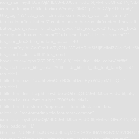
icon_size=”eyJhbGwiOjM4LCJwb3J0cmFpdCI6IjMwIiwibGFuZHNjYXBlI
icon_padding=”1″ title_text=”aW5mbyU0MGFpZ2lhbGVpYTI0Lmdy”
title_tag=”h3″ title_size=”tdm-title-xsm” button_size=”tdm-btn-md”
tds_button=”tds_button3″ content_align_horizontal=”content-horiz-left”
button_icon_space=”0″ tds_icon_box=”tds_icon_box2″ tds_icon_box2-
description_bottom_space=”0″ tds_icon_box2-title_top_space=”2″
tds_icon_box2-title_bottom_space=”-40″
tdc_css=”eyJhbGwiOnsibWFyZ2luLWJvdHRvbSI6IjEwIiwiZGlzcGxhe
tds_icon1-color=”#ffffff” tds_icon1-
hover_color=”rgba(255,255,255,0.8)” tds_title1-title_color=”#ffffff”
tds_title1-hover_title_color=”#ffffff” tds_title1-f_title_font_family=”394″
tds_title1-
f_title_font_size=”eyJhbGwiOiIxNCIsInBvcnRyYWl0IjoiMTIifQ==”
tds_title1-
f_title_font_line_height=”eyJhbGwiOiIxLjQiLCJwb3J0cmFpdCI6IjEifQ=
tds_title1-f_title_font_weight=”500″ tds_title1-
f_title_font_transform=”uppercase”][tdm_block_icon_box
tdicon_id=”tdc-font-tdmp tdc-font-tdmp-location”
icon_size=”eyJhbGwiOjM4LCJwb3J0cmFpdCI6IjMwIiwibGFuZHNjYXBlI
icon_padding=”1″
title_text=”JUNFJTkxJUNFJUI4LiUyMCVDRSVBNiVDRSVCMSVD