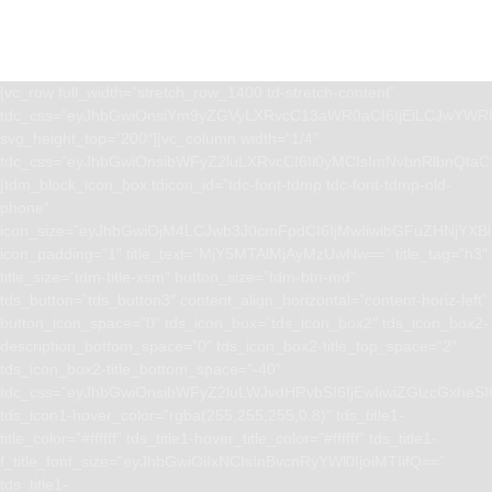
[vc_row full_width=”stretch_row_1400 td-stretch-content”
tdc_css=”eyJhbGwiOnsiYm9yZGVyLXRvcC13aWR0aCI6IjEiLCJwYWRk
svg_height_top=”200″][vc_column width=”1/4″
tdc_css=”eyJhbGwiOnsibWFyZ2luLXRvcCI6Ii0yMCIsImNvbnRlbnQta
[tdm_block_icon_box tdicon_id=”tdc-font-tdmp tdc-font-tdmp-old-
phone”
icon_size=”eyJhbGwiOjM4LCJwb3J0cmFpdCI6IjMwIiwibGFuZHNjYXBlI
icon_padding=”1″ title_text=”MjY5MTAlMjAyMzUwNw==” title_tag=”h3″
title_size=”tdm-title-xsm” button_size=”tdm-btn-md”
tds_button=”tds_button3″ content_align_horizontal=”content-horiz-left”
button_icon_space=”0″ tds_icon_box=”tds_icon_box2″ tds_icon_box2-
description_bottom_space=”0″ tds_icon_box2-title_top_space=”2″
tds_icon_box2-title_bottom_space=”-40″
tdc_css=”eyJhbGwiOnsibWFyZ2luLWJvdHRvbSI6IjEwIiwiZGlzcGxhe
tds_icon1-hover_color=”rgba(255,255,255,0.8)” tds_title1-
title_color=”#ffffff” tds_title1-hover_title_color=”#ffffff” tds_title1-
f_title_font_size=”eyJhbGwiOiIxNCIsInBvcnRyYWl0IjoiMTIifQ==”
tds_title1-