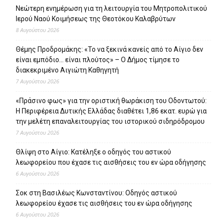
Νεώτερη ενημέρωση για τη λειτουργία του Μητροπολιτικού
Ιερού Ναού Κοιμήσεως της Θεοτόκου Καλαβρύτων
8 Αυγούστου 2026
Θέμης Προδρομάκης: «Το να ξεκινά κανείς από το Αίγιο δεν
είναι εμπόδιο… είναι πλούτος» – O Δήμος τίμησε το
διακεκριμένο Αιγιώτη Καθηγητή
7 Αυγούστου 2026
«Πράσινο φως» για την οριστική θωράκιση του Οδοντωτού:
Η Περιφέρεια Δυτικής Ελλάδας διαθέτει 1,86 εκατ. ευρώ για
την μελέτη επαναλειτουργίας του ιστορικού σιδηρόδρομου
7 Αυγούστου 2026
Θλίψη στο Αίγιο: Κατέληξε ο οδηγός του αστικού
λεωφορείου που έχασε τις αισθήσεις του εν ώρα οδήγησης
6 Αυγούστου 2026
Σοκ στη Βασιλέως Κωνσταντίνου: Οδηγός αστικού
λεωφορείου έχασε τις αισθήσεις του εν ώρα οδήγησης
6 Αυγούστου 2026