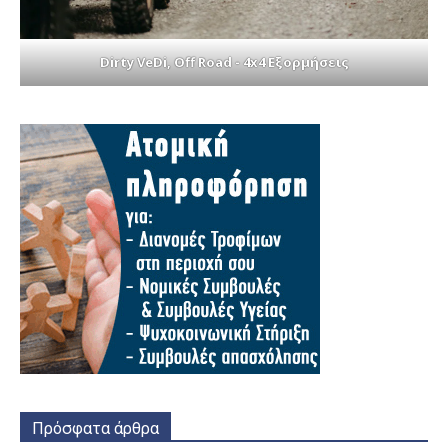
Dirty VeDi, Off Road - 4x4 Εξορμήσεις
Πρόσφατα άρθρα