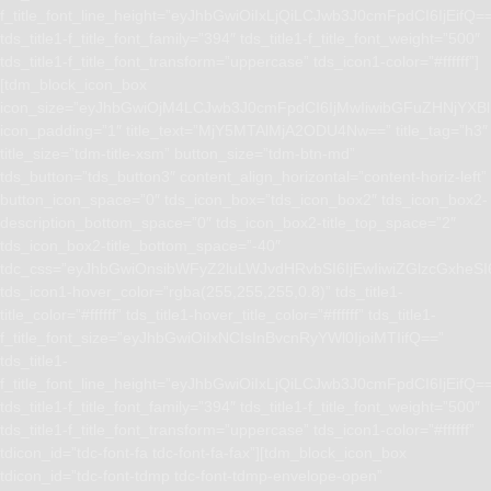
f_title_font_line_height=”eyJhbGwiOiIxLjQiLCJwb3J0cmFpdCI6IjEifQ=
tds_title1-f_title_font_family=”394″ tds_title1-f_title_font_weight=”500″
tds_title1-f_title_font_transform=”uppercase” tds_icon1-color=”#ffffff”]
[tdm_block_icon_box
icon_size=”eyJhbGwiOjM4LCJwb3J0cmFpdCI6IjMwIiwibGFuZHNjYXBlI
icon_padding=”1″ title_text=”MjY5MTAlMjA2ODU4Nw==” title_tag=”h3″
title_size=”tdm-title-xsm” button_size=”tdm-btn-md”
tds_button=”tds_button3″ content_align_horizontal=”content-horiz-left”
button_icon_space=”0″ tds_icon_box=”tds_icon_box2″ tds_icon_box2-
description_bottom_space=”0″ tds_icon_box2-title_top_space=”2″
tds_icon_box2-title_bottom_space=”-40″
tdc_css=”eyJhbGwiOnsibWFyZ2luLWJvdHRvbSI6IjEwIiwiZGlzcGxhe
tds_icon1-hover_color=”rgba(255,255,255,0.8)” tds_title1-
title_color=”#ffffff” tds_title1-hover_title_color=”#ffffff” tds_title1-
f_title_font_size=”eyJhbGwiOiIxNCIsInBvcnRyYWl0IjoiMTIifQ==”
tds_title1-
f_title_font_line_height=”eyJhbGwiOiIxLjQiLCJwb3J0cmFpdCI6IjEifQ=
tds_title1-f_title_font_family=”394″ tds_title1-f_title_font_weight=”500″
tds_title1-f_title_font_transform=”uppercase” tds_icon1-color=”#ffffff”
tdicon_id=”tdc-font-fa tdc-font-fa-fax”][tdm_block_icon_box
tdicon_id=”tdc-font-tdmp tdc-font-tdmp-envelope-open”