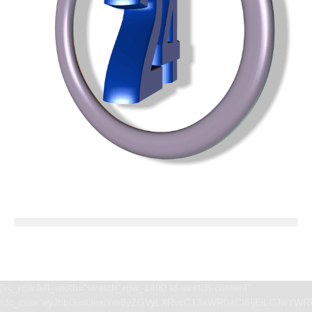
[vc_row full_width=”stretch_row_1400 td-stretch-content”
tdc_css=”eyJhbGwiOnsiYm9yZGVyLXRvcC13aWR0aCI6IjEiLCJwYWRk