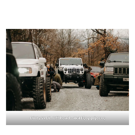
Dirty VeDi, Off Road - 4x4 Εξορμήσεις