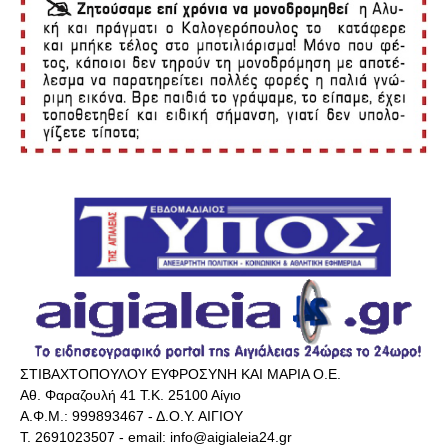
ΣΤΙΒΑΧΤΟΠΟΥΛΟΥ ΕΥΦΡΟΣΥΝΗ ΚΑΙ ΜΑΡΙΑ Ο.Ε.
Αθ. Φαραζουλή 41 Τ.Κ. 25100 Αίγιο
Α.Φ.Μ.: 999893467 - Δ.Ο.Υ. ΑΙΓΙΟΥ
Τ. 2691023507 - email: info@aigialeia24.gr