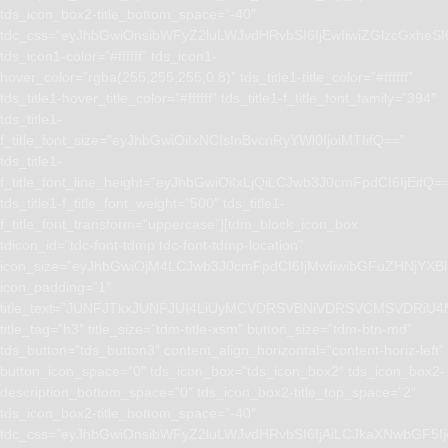
tds_icon_box2-title_bottom_space=”-40″
tdc_css=”eyJhbGwiOnsibWFyZ2luLWJvdHRvbSI6IjEwIiwiZGlzcGxhe
tds_icon1-color=”#ffffff” tds_icon1-
hover_color=”rgba(255,255,255,0.8)” tds_title1-title_color=”#ffffff”
tds_title1-hover_title_color=”#ffffff” tds_title1-f_title_font_family=”394″
tds_title1-
f_title_font_size=”eyJhbGwiOiIxNCIsInBvcnRyYWl0IjoiMTIifQ==”
tds_title1-
f_title_font_line_height=”eyJhbGwiOiIxLjQiLCJwb3J0cmFpdCI6IjEifQ=
tds_title1-f_title_font_weight=”500″ tds_title1-
f_title_font_transform=”uppercase”][tdm_block_icon_box
tdicon_id=”tdc-font-tdmp tdc-font-tdmp-location”
icon_size=”eyJhbGwiOjM4LCJwb3J0cmFpdCI6IjMwIiwibGFuZHNjYXBlI
icon_padding=”1″
title_text=”JUNFJTkxJUNFJUI4LiUyMCVDRSVBNiVDRSVCMSVD
title_tag=”h3″ title_size=”tdm-title-xsm” button_size=”tdm-btn-md”
tds_button=”tds_button3″ content_align_horizontal=”content-horiz-left”
button_icon_space=”0″ tds_icon_box=”tds_icon_box2″ tds_icon_box2-
description_bottom_space=”0″ tds_icon_box2-title_top_space=”2″
tds_icon_box2-title_bottom_space=”-40″
tdc_css=”eyJhbGwiOnsibWFyZ2luLWJvdHRvbSI6IjAiLCJkaXNwbGF5I