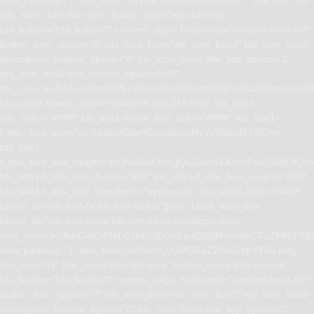
title_size=”tdm-title-xsm” button_size=”tdm-btn-md”
tds_button=”tds_button3″ content_align_horizontal=”content-horiz-left”
button_icon_space=”0″ tds_icon_box=”tds_icon_box2″ tds_icon_box2-
description_bottom_space=”0″ tds_icon_box2-title_top_space=”2″
tds_icon_box2-title_bottom_space=”-40″
tdc_css=”eyJhbGwiOnsibWFyZ2luLWJvdHRvbSI6IjEwIiwiZGlzcGxhe
tds_icon1-hover_color=”rgba(255,255,255,0.8)” tds_title1-
title_color=”#ffffff” tds_title1-hover_title_color=”#ffffff” tds_title1-
f_title_font_size=”eyJhbGwiOiIxNCIsInBvcnRyYWl0IjoiMTIifQ==”
tds_title1-
f_title_font_line_height=”eyJhbGwiOiIxLjQiLCJwb3J0cmFpdCI6IjEifQ=
tds_title1-f_title_font_family=”394″ tds_title1-f_title_font_weight=”500″
tds_title1-f_title_font_transform=”uppercase” tds_icon1-color=”#ffffff”
tdicon_id=”tdc-font-fa tdc-font-fa-fax”][tdm_block_icon_box
tdicon_id=”tdc-font-tdmp tdc-font-tdmp-envelope-open”
icon_size=”eyJhbGwiOjM4LCJwb3J0cmFpdCI6IjMwIiwibGFuZHNjYXBlI
icon_padding=”1″ title_text=”aW5mbyU0MGFpZ2lhbGVpYTI0Lmdy”
title_tag=”h3″ title_size=”tdm-title-xsm” button_size=”tdm-btn-md”
tds_button=”tds_button3″ content_align_horizontal=”content-horiz-left”
button_icon_space=”0″ tds_icon_box=”tds_icon_box2″ tds_icon_box2-
description_bottom_space=”0″ tds_icon_box2-title_top_space=”2″