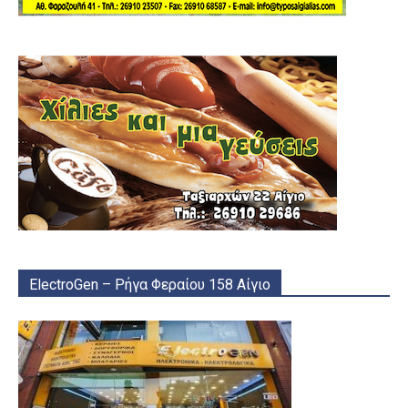
ElectroGen – Ρήγα Φεραίου 158 Αίγιο