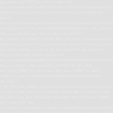
svg_height_top=”200″][vc_column width=”1/4″
tdc_css=”eyJhbGwiOnsibWFyZ2luLXRvcCI6Ii0yMCIsImNvbnRlbnQta
[tdm_block_icon_box tdicon_id=”tdc-font-tdmp tdc-font-tdmp-old-
phone”
icon_size=”eyJhbGwiOjM4LCJwb3J0cmFpdCI6IjMwIiwibGFuZHNjYXBlI
icon_padding=”1″ title_text=”MjY5MTAlMjAyMzUwNw==” title_tag=”h3″
title_size=”tdm-title-xsm” button_size=”tdm-btn-md”
tds_button=”tds_button3″ content_align_horizontal=”content-horiz-left”
button_icon_space=”0″ tds_icon_box=”tds_icon_box2″ tds_icon_box2-
description_bottom_space=”0″ tds_icon_box2-title_top_space=”2″
tds_icon_box2-title_bottom_space=”-40″
tdc_css=”eyJhbGwiOnsibWFyZ2luLWJvdHRvbSI6IjEwIiwiZGlzcGxhe
tds_icon1-hover_color=”rgba(255,255,255,0.8)” tds_title1-
title_color=”#ffffff” tds_title1-hover_title_color=”#ffffff” tds_title1-
f_title_font_size=”eyJhbGwiOiIxNCIsInBvcnRyYWl0IjoiMTIifQ==”
tds_title1-
f_title_font_line_height=”eyJhbGwiOiIxLjQiLCJwb3J0cmFpdCI6IjEifQ=
tds_title1-f_title_font_family=”394″ tds_title1-f_title_font_weight=”500″
tds_title1-f_title_font_transform=”uppercase” tds_icon1-color=”#ffffff”]
[tdm_block_icon_box
icon_size=”eyJhbGwiOjM4LCJwb3J0cmFpdCI6IjMwIiwibGFuZHNjYXBlI
icon_padding=”1″ title_text=”MjY5MTAlMjA2ODU4Nw==” title_tag=”h3″