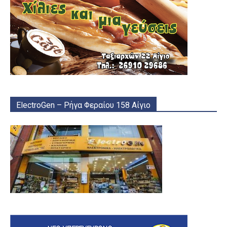
ElectroGen – Ρήγα Φεραίου 158 Αίγιο