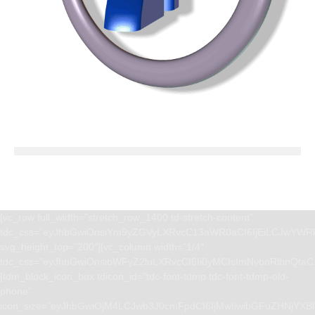
[vc_row full_width=”stretch_row_1400 td-stretch-content”
tdc_css=”eyJhbGwiOnsiYm9yZGVyLXRvcC13aWR0aCI6IjEiLCJwYWRk
svg_height_top=”200″][vc_column width=”1/4″
tdc_css=”eyJhbGwiOnsibWFyZ2luLXRvcCI6Ii0yMCIsImNvbnRlbnQta
[tdm_block_icon_box tdicon_id=”tdc-font-tdmp tdc-font-tdmp-old-
phone”
icon_size=”eyJhbGwiOjM4LCJwb3J0cmFpdCI6IjMwIiwibGFuZHNjYXBlI