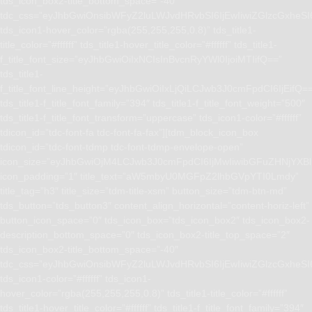
tds_icon_box2-title_bottom_space=”-40″
tdc_css=”eyJhbGwiOnsibWFyZ2luLWJvdHRvbSI6IjEwIiwiZGlzcGxhe
tds_icon1-hover_color=”rgba(255,255,255,0.8)” tds_title1-
title_color=”#ffffff” tds_title1-hover_title_color=”#ffffff” tds_title1-
f_title_font_size=”eyJhbGwiOiIxNCIsInBvcnRyYWl0IjoiMTIifQ==”
tds_title1-
f_title_font_line_height=”eyJhbGwiOiIxLjQiLCJwb3J0cmFpdCI6IjEifQ=
tds_title1-f_title_font_family=”394″ tds_title1-f_title_font_weight=”500″
tds_title1-f_title_font_transform=”uppercase” tds_icon1-color=”#ffffff”
tdicon_id=”tdc-font-fa tdc-font-fa-fax”][tdm_block_icon_box
tdicon_id=”tdc-font-tdmp tdc-font-tdmp-envelope-open”
icon_size=”eyJhbGwiOjM4LCJwb3J0cmFpdCI6IjMwIiwibGFuZHNjYXBlI
icon_padding=”1″ title_text=”aW5mbyU0MGFpZ2lhbGVpYTI0Lmdy”
title_tag=”h3″ title_size=”tdm-title-xsm” button_size=”tdm-btn-md”
tds_button=”tds_button3″ content_align_horizontal=”content-horiz-left”
button_icon_space=”0″ tds_icon_box=”tds_icon_box2″ tds_icon_box2-
description_bottom_space=”0″ tds_icon_box2-title_top_space=”2″
tds_icon_box2-title_bottom_space=”-40″
tdc_css=”eyJhbGwiOnsibWFyZ2luLWJvdHRvbSI6IjEwIiwiZGlzcGxhe
tds_icon1-color=”#ffffff” tds_icon1-
hover_color=”rgba(255,255,255,0.8)” tds_title1-title_color=”#ffffff”
tds_title1-hover_title_color=”#ffffff” tds_title1-f_title_font_family=”394″