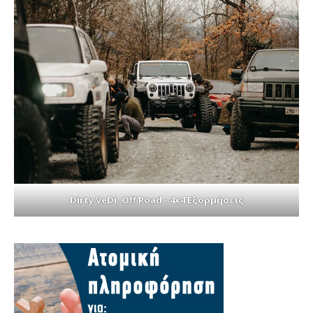
Dirty VeDi, Off Road - 4x4 Εξορμήσεις