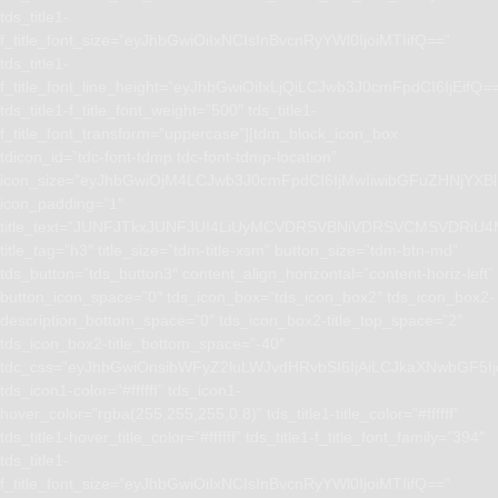
tds_title1-
f_title_font_size=”eyJhbGwiOiIxNCIsInBvcnRyYWl0IjoiMTIifQ==”
tds_title1-
f_title_font_line_height=”eyJhbGwiOiIxLjQiLCJwb3J0cmFpdCI6IjEifQ=
tds_title1-f_title_font_weight=”500″ tds_title1-
f_title_font_transform=”uppercase”][tdm_block_icon_box
tdicon_id=”tdc-font-tdmp tdc-font-tdmp-location”
icon_size=”eyJhbGwiOjM4LCJwb3J0cmFpdCI6IjMwIiwibGFuZHNjYXBlI
icon_padding=”1″
title_text=”JUNFJTkxJUNFJUI4LiUyMCVDRSVBNiVDRSVCMSVD
title_tag=”h3″ title_size=”tdm-title-xsm” button_size=”tdm-btn-md”
tds_button=”tds_button3″ content_align_horizontal=”content-horiz-left”
button_icon_space=”0″ tds_icon_box=”tds_icon_box2″ tds_icon_box2-
description_bottom_space=”0″ tds_icon_box2-title_top_space=”2″
tds_icon_box2-title_bottom_space=”-40″
tdc_css=”eyJhbGwiOnsibWFyZ2luLWJvdHRvbSI6IjAiLCJkaXNwbGF5I
tds_icon1-color=”#ffffff” tds_icon1-
hover_color=”rgba(255,255,255,0.8)” tds_title1-title_color=”#ffffff”
tds_title1-hover_title_color=”#ffffff” tds_title1-f_title_font_family=”394″
tds_title1-
f_title_font_size=”eyJhbGwiOiIxNCIsInBvcnRyYWl0IjoiMTIifQ==”