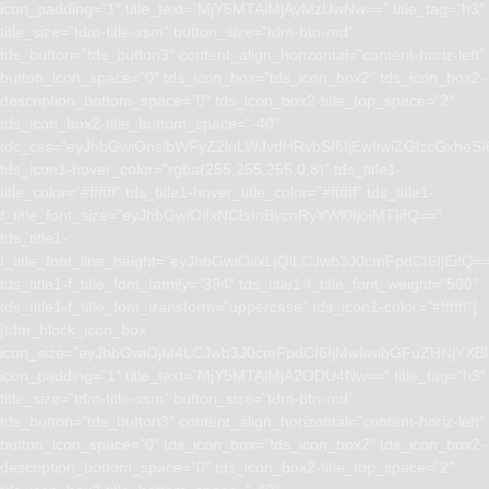
icon_padding=”1″ title_text=”MjY5MTAlMjAyMzUwNw==” title_tag=”h3″
title_size=”tdm-title-xsm” button_size=”tdm-btn-md”
tds_button=”tds_button3″ content_align_horizontal=”content-horiz-left”
button_icon_space=”0″ tds_icon_box=”tds_icon_box2″ tds_icon_box2-
description_bottom_space=”0″ tds_icon_box2-title_top_space=”2″
tds_icon_box2-title_bottom_space=”-40″
tdc_css=”eyJhbGwiOnsibWFyZ2luLWJvdHRvbSI6IjEwIiwiZGlzcGxhe
tds_icon1-hover_color=”rgba(255,255,255,0.8)” tds_title1-
title_color=”#ffffff” tds_title1-hover_title_color=”#ffffff” tds_title1-
f_title_font_size=”eyJhbGwiOiIxNCIsInBvcnRyYWl0IjoiMTIifQ==”
tds_title1-
f_title_font_line_height=”eyJhbGwiOiIxLjQiLCJwb3J0cmFpdCI6IjEifQ=
tds_title1-f_title_font_family=”394″ tds_title1-f_title_font_weight=”500″
tds_title1-f_title_font_transform=”uppercase” tds_icon1-color=”#ffffff”]
[tdm_block_icon_box
icon_size=”eyJhbGwiOjM4LCJwb3J0cmFpdCI6IjMwIiwibGFuZHNjYXBlI
icon_padding=”1″ title_text=”MjY5MTAlMjA2ODU4Nw==” title_tag=”h3″
title_size=”tdm-title-xsm” button_size=”tdm-btn-md”
tds_button=”tds_button3″ content_align_horizontal=”content-horiz-left”
button_icon_space=”0″ tds_icon_box=”tds_icon_box2″ tds_icon_box2-
description_bottom_space=”0″ tds_icon_box2-title_top_space=”2″