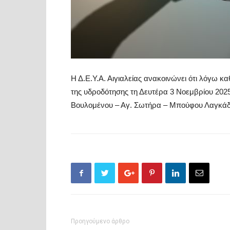
​Η Δ.Ε.Υ.Α. Αιγιαλείας ανακοινώνει ότι λόγω 
της υδροδότησης
τη Δευτέρα 3 Νοεμβρίου 202
Βουλομένου – Αγ. Σωτήρα – Μπούφου Λαγκάδα 
Προηγούμενο άρθρο