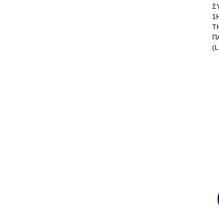
Σ
1
Τ
Π
(L