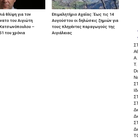
ιά θλίψη για τον
Επιμελητήριο Αχαΐας: Έως τις 14
άνατο του Αιγιώτη
Αυγούστου οι δηλώσεις ζημιών για
Κατσωνόπουλου –
τους πληγέντες παραγωγούς της
51 του χρόνια
Αιγιάλειας
Σ
Αθ
Α.
Τ.
Do
Ν
Σ
Ι
Σ
Σ
Δ
Δι
Σ
Δ
Τ