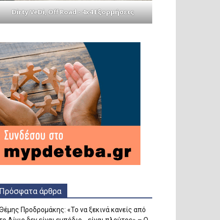
Dirty VeDi, Off Road - 4x4 Εξορμήσεις
Πρόσφατα άρθρα
Θέμης Προδρομάκης: «Το να ξεκινά κανείς από