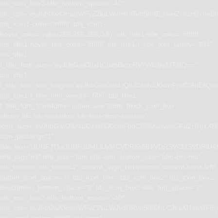
tds_icon_box2-title_bottom_space=”-40″
tdc_css=”eyJhbGwiOnsibWFyZ2luLWJvdHRvbSI6IjEwIiwiZGlzcGxhe
tds_icon1-color=”#ffffff” tds_icon1-
hover_color=”rgba(255,255,255,0.8)” tds_title1-title_color=”#ffffff”
tds_title1-hover_title_color=”#ffffff” tds_title1-f_title_font_family=”394″
tds_title1-
f_title_font_size=”eyJhbGwiOiIxNCIsInBvcnRyYWl0IjoiMTIifQ==”
tds_title1-
f_title_font_line_height=”eyJhbGwiOiIxLjQiLCJwb3J0cmFpdCI6IjEifQ=
tds_title1-f_title_font_weight=”500″ tds_title1-
f_title_font_transform=”uppercase”][tdm_block_icon_box
tdicon_id=”tdc-font-tdmp tdc-font-tdmp-location”
icon_size=”eyJhbGwiOjM4LCJwb3J0cmFpdCI6IjMwIiwibGFuZHNjYXBlI
icon_padding=”1″
title_text=”JUNFJTkxJUNFJUI4LiUyMCVDRSVBNiVDRSVCMSVD
title_tag=”h3″ title_size=”tdm-title-xsm” button_size=”tdm-btn-md”
tds_button=”tds_button3″ content_align_horizontal=”content-horiz-left”
button_icon_space=”0″ tds_icon_box=”tds_icon_box2″ tds_icon_box2-
description_bottom_space=”0″ tds_icon_box2-title_top_space=”2″
tds_icon_box2-title_bottom_space=”-40″
tdc_css=”eyJhbGwiOnsibWFyZ2luLWJvdHRvbSI6IjAiLCJkaXNwbGF5I
tds_icon1-color=”#ffffff” tds_icon1-