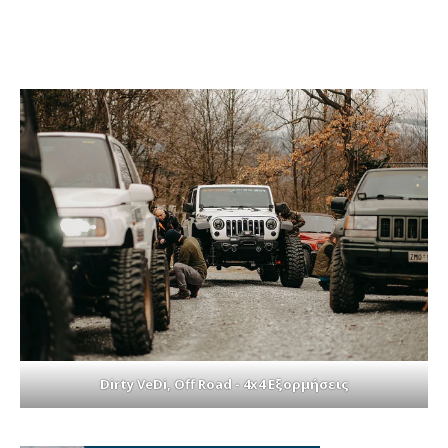
Dirty VeDi, Off Road - 4x4 Εξορμήσεις