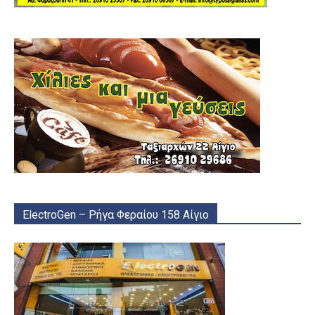
ElectroGen – Ρήγα Φεραίου 158 Αίγιο