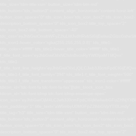
title_size=”tdm-title-xsm” button_size=”tdm-btn-md”
tds_button=”tds_button3″ content_align_horizontal=”content-horiz-left”
button_icon_space=”0″ tds_icon_box=”tds_icon_box2″ tds_icon_box2-
description_bottom_space=”0″ tds_icon_box2-title_top_space=”2″
tds_icon_box2-title_bottom_space=”-40″
tdc_css=”eyJhbGwiOnsibWFyZ2luLWJvdHRvbSI6IjEwIiwiZGlzcGxhe
tds_icon1-hover_color=”rgba(255,255,255,0.8)” tds_title1-
title_color=”#ffffff” tds_title1-hover_title_color=”#ffffff” tds_title1-
f_title_font_size=”eyJhbGwiOiIxNCIsInBvcnRyYWl0IjoiMTIifQ==”
tds_title1-
f_title_font_line_height=”eyJhbGwiOiIxLjQiLCJwb3J0cmFpdCI6IjEifQ=
tds_title1-f_title_font_family=”394″ tds_title1-f_title_font_weight=”500″
tds_title1-f_title_font_transform=”uppercase” tds_icon1-color=”#ffffff”
tdicon_id=”tdc-font-fa tdc-font-fa-fax”][tdm_block_icon_box
tdicon_id=”tdc-font-tdmp tdc-font-tdmp-envelope-open”
icon_size=”eyJhbGwiOjM4LCJwb3J0cmFpdCI6IjMwIiwibGFuZHNjYXBlI
icon_padding=”1″ title_text=”aW5mbyU0MGFpZ2lhbGVpYTI0Lmdy”
title_tag=”h3″ title_size=”tdm-title-xsm” button_size=”tdm-btn-md”
tds_button=”tds_button3″ content_align_horizontal=”content-horiz-left”
button_icon_space=”0″ tds_icon_box=”tds_icon_box2″ tds_icon_box2-
description_bottom_space=”0″ tds_icon_box2-title_top_space=”2″