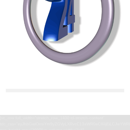
[vc_row full_width=”stretch_row_1400 td-stretch-content”
tdc_css=”eyJhbGwiOnsiYm9yZGVyLXRvcC13aWR0aCI6IjEiLCJwYWRk
svg_height_top=”200″][vc_column width=”1/4″