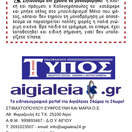
ΣΤΙΒΑΧΤΟΠΟΥΛΟΥ ΕΥΦΡΟΣΥΝΗ ΚΑΙ ΜΑΡΙΑ Ο.Ε.
Αθ. Φαραζουλή 41 Τ.Κ. 25100 Αίγιο
Α.Φ.Μ.: 999893467 - Δ.Ο.Υ. ΑΙΓΙΟΥ
Τ. 2691023507 - email: info@aigialeia24.gr