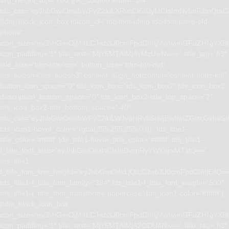
tdc_css=”eyJhbGwiOnsibWFyZ2luLXRvcCI6Ii0yMCIsImNvbnRlbnQta
[tdm_block_icon_box tdicon_id=”tdc-font-tdmp tdc-font-tdmp-old-
phone”
icon_size=”eyJhbGwiOjM4LCJwb3J0cmFpdCI6IjMwIiwibGFuZHNjYXBlI
icon_padding=”1″ title_text=”MjY5MTAlMjAyMzUwNw==” title_tag=”h3″
title_size=”tdm-title-xsm” button_size=”tdm-btn-md”
tds_button=”tds_button3″ content_align_horizontal=”content-horiz-left”
button_icon_space=”0″ tds_icon_box=”tds_icon_box2″ tds_icon_box2-
description_bottom_space=”0″ tds_icon_box2-title_top_space=”2″
tds_icon_box2-title_bottom_space=”-40″
tdc_css=”eyJhbGwiOnsibWFyZ2luLWJvdHRvbSI6IjEwIiwiZGlzcGxhe
tds_icon1-hover_color=”rgba(255,255,255,0.8)” tds_title1-
title_color=”#ffffff” tds_title1-hover_title_color=”#ffffff” tds_title1-
f_title_font_size=”eyJhbGwiOiIxNCIsInBvcnRyYWl0IjoiMTIifQ==”
tds_title1-
f_title_font_line_height=”eyJhbGwiOiIxLjQiLCJwb3J0cmFpdCI6IjEifQ=
tds_title1-f_title_font_family=”394″ tds_title1-f_title_font_weight=”500″
tds_title1-f_title_font_transform=”uppercase” tds_icon1-color=”#ffffff”]
[tdm_block_icon_box
icon_size=”eyJhbGwiOjM4LCJwb3J0cmFpdCI6IjMwIiwibGFuZHNjYXBlI
icon_padding=”1″ title_text=”MjY5MTAlMjA2ODU4Nw==” title_tag=”h3″