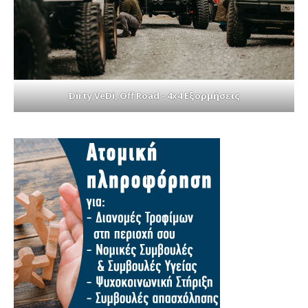
Dirty VeDi, Off Road - 4x4 Εξορμήσεις