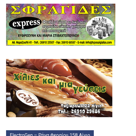
ElectroGen – Ρήγα Φεραίου 158 Αίγιο