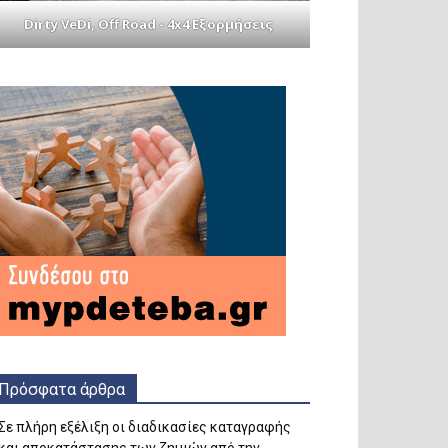
Dirty VeDi, Off Road - 4x4 Εξορμήσεις
Πρόσφατα άρθρα
Σε πλήρη εξέλιξη οι διαδικασίες καταγραφής