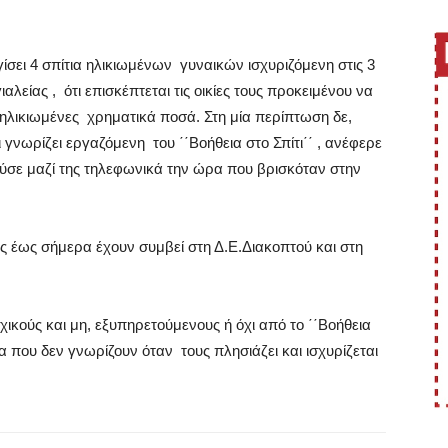
σει 4 σπίτια ηλικιωμένων γυναικών ισχυριζόμενη στις 3
αλείας , ότι επισκέπτεται τις οικίες τους προκειμένου να
ηλικιωμένες χρηματικά ποσά. Στη μία περίπτωση δε,
ι γνωρίζει εργαζόμενη του ΄΄Βοήθεια στο Σπίτι΄΄ , ανέφερε
ούσε μαζί της τηλεφωνικά την ώρα που βρισκόταν στην
άς έως σήμερα έχουν συμβεί στη Δ.Ε.Διακοπτού και στη
ικούς και μη, εξυπηρετούμενους ή όχι από το ΄΄Βοήθεια
α που δεν γνωρίζουν όταν τους πλησιάζει και ισχυρίζεται