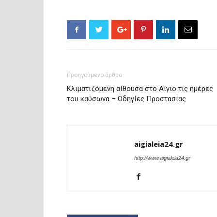
Προηγούμενο άρθρο
Κλιματιζόμενη αίθουσα στο Αίγιο τις ημέρες
του καύσωνα – Οδηγίες Προστασίας
aigialeia24.gr
http://www.aigialeia24.gr