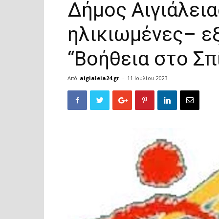
Δήμος Αιγιάλει
ηλικιωμένες– ε
“Βοήθεια στο Σπί
Από
aigialeia24.gr
-
11 Ιουλίου 2023