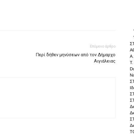
Σ
Επόμενο άρθρο
Αθ
Περί δήθεν μηνύσεων από τον Δήμαρχο
Α.
Αιγιάλειας
Τ.
Do
Ν
Σ
Ι
Σ
Σ
Δ
Δι
Σ
Δ
Τ