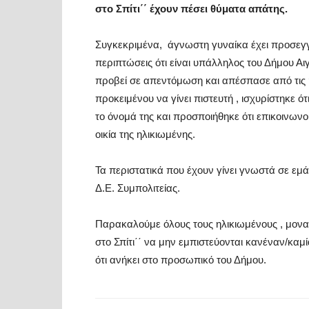
στο Σπίτι΄΄ έχουν πέσει θύματα απάτης.
Συγκεκριμένα, άγνωστη γυναίκα έχει προσεγγί
περιπτώσεις ότι είναι υπάλληλος του Δήμου Αιγι
προβεί σε απεντόμωση και απέσπασε από τις 
προκειμένου να γίνει πιστευτή , ισχυρίστηκε ότ
το όνομά της και προσποιήθηκε ότι επικοινων
οικία της ηλικιωμένης.
Τα περιστατικά που έχουν γίνει γνωστά σε εμ
Δ.Ε. Συμπολιτείας.
Παρακαλούμε όλους τους ηλικιωμένους , μοναχ
στο Σπίτι΄΄ να μην εμπιστεύονται κανέναν/καμί
ότι ανήκει στο προσωπικό του Δήμου.