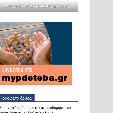
Dirty VeDi, Off Road - 4x4 Εξορμήσεις
Πρόσφατα άρθρα
Σημαντική πρόοδος στην ανοικοδόμηση του