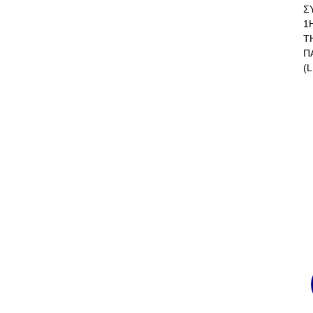
Σ
1
Τ
Π
(L