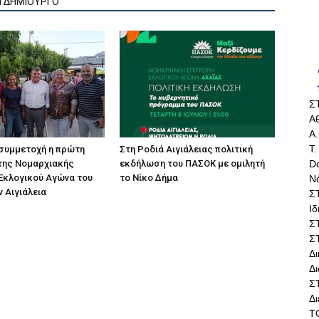
Ν ΔΗΜΙΟΥΡΓΟ
Σ
Αθ
Α.
Τ.
συμμετοχή η πρώτη
Στη Ροδιά Αιγιάλειας πολιτική
Do
της Νομαρχιακής
εκδήλωση του ΠΑΣΟΚ με ομιλητή
Εκλογικού Αγώνα του
το Νίκο Δήμα
Ν
 Αιγιάλεια
Σ
Ι
Σ
Σ
Δ
Δι
Σ
Δ
Τ