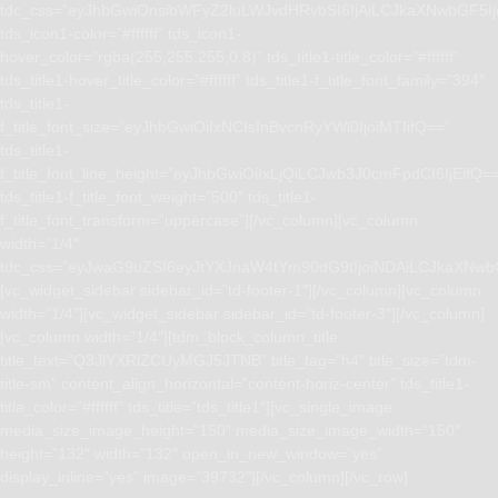
tdc_css=”eyJhbGwiOnsibWFyZ2luLWJvdHRvbSI6IjAiLCJkaXNwbGF5I
tds_icon1-color=”#ffffff” tds_icon1-
hover_color=”rgba(255,255,255,0.8)” tds_title1-title_color=”#ffffff”
tds_title1-hover_title_color=”#ffffff” tds_title1-f_title_font_family=”394″
tds_title1-
f_title_font_size=”eyJhbGwiOiIxNCIsInBvcnRyYWl0IjoiMTIifQ==”
tds_title1-
f_title_font_line_height=”eyJhbGwiOiIxLjQiLCJwb3J0cmFpdCI6IjEifQ=
tds_title1-f_title_font_weight=”500″ tds_title1-
f_title_font_transform=”uppercase”][/vc_column][vc_column
width=”1/4″
tdc_css=”eyJwaG9uZSI6eyJtYXJnaW4tYm90dG9tIjoiNDAiLCJkaXNwb
[vc_widget_sidebar sidebar_id=”td-footer-1″][/vc_column][vc_column
width=”1/4″][vc_widget_sidebar sidebar_id=”td-footer-3″][/vc_column]
[vc_column width=”1/4″][tdm_block_column_title
title_text=”Q3JlYXRlZCUyMGJ5JTNB” title_tag=”h4″ title_size=”tdm-
title-sm” content_align_horizontal=”content-horiz-center” tds_title1-
title_color=”#ffffff” tds_title=”tds_title1″][vc_single_image
media_size_image_height=”150″ media_size_image_width=”150″
height=”132″ width=”132″ open_in_new_window=”yes”
display_inline=”yes” image=”39732″][/vc_column][/vc_row]