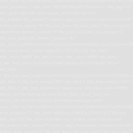
icon_size=”eyJhbGwiOjM4LCJwb3J0cmFpdCI6IjMwIiwibGFuZHNjYXBlI
icon_padding=”1″ title_text=”MjY5MTAlMjA2ODU4Nw==” title_tag=”h3″
title_size=”tdm-title-xsm” button_size=”tdm-btn-md”
tds_button=”tds_button3″ content_align_horizontal=”content-horiz-left”
button_icon_space=”0″ tds_icon_box=”tds_icon_box2″ tds_icon_box2-
description_bottom_space=”0″ tds_icon_box2-title_top_space=”2″
tds_icon_box2-title_bottom_space=”-40″
tdc_css=”eyJhbGwiOnsibWFyZ2luLWJvdHRvbSI6IjEwIiwiZGlzcGxhe
tds_icon1-hover_color=”rgba(255,255,255,0.8)” tds_title1-
title_color=”#ffffff” tds_title1-hover_title_color=”#ffffff” tds_title1-
f_title_font_size=”eyJhbGwiOiIxNCIsInBvcnRyYWl0IjoiMTIifQ==”
tds_title1-
f_title_font_line_height=”eyJhbGwiOiIxLjQiLCJwb3J0cmFpdCI6IjEifQ=
tds_title1-f_title_font_family=”394″ tds_title1-f_title_font_weight=”500″
tds_title1-f_title_font_transform=”uppercase” tds_icon1-color=”#ffffff”
tdicon_id=”tdc-font-fa tdc-font-fa-fax”][tdm_block_icon_box
tdicon_id=”tdc-font-tdmp tdc-font-tdmp-envelope-open”
icon_size=”eyJhbGwiOjM4LCJwb3J0cmFpdCI6IjMwIiwibGFuZHNjYXBlI
icon_padding=”1″ title_text=”aW5mbyU0MGFpZ2lhbGVpYTI0Lmdy”
title_tag=”h3″ title_size=”tdm-title-xsm” button_size=”tdm-btn-md”
tds_button=”tds_button3″ content_align_horizontal=”content-horiz-left”
button_icon_space=”0″ tds_icon_box=”tds_icon_box2″ tds_icon_box2-