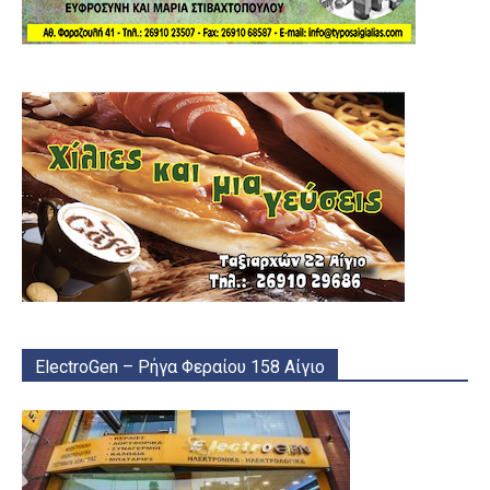
ElectroGen – Ρήγα Φεραίου 158 Αίγιο