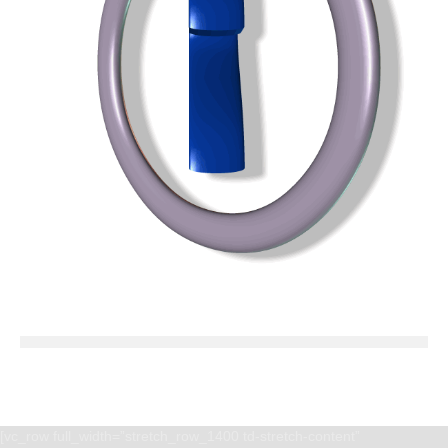
[vc_row full_width=”stretch_row_1400 td-stretch-content”