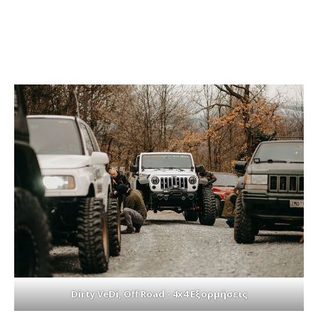
Dirty VeDi, Off Road - 4x4 Εξορμήσεις