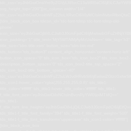
tdc_css=”eyJhbGwiOnsiYm9yZGVyLXRvcC13aWR0aCI6IjEiLCJwYWRk
svg_height_top=”200″][vc_column width=”1/4″
tdc_css=”eyJhbGwiOnsibWFyZ2luLXRvcCI6Ii0yMCIsImNvbnRlbnQta
[tdm_block_icon_box tdicon_id=”tdc-font-tdmp tdc-font-tdmp-old-
phone”
icon_size=”eyJhbGwiOjM4LCJwb3J0cmFpdCI6IjMwIiwibGFuZHNjYXBlI
icon_padding=”1″ title_text=”MjY5MTAlMjAyMzUwNw==” title_tag=”h3″
title_size=”tdm-title-xsm” button_size=”tdm-btn-md”
tds_button=”tds_button3″ content_align_horizontal=”content-horiz-left”
button_icon_space=”0″ tds_icon_box=”tds_icon_box2″ tds_icon_box2-
description_bottom_space=”0″ tds_icon_box2-title_top_space=”2″
tds_icon_box2-title_bottom_space=”-40″
tdc_css=”eyJhbGwiOnsibWFyZ2luLWJvdHRvbSI6IjEwIiwiZGlzcGxhe
tds_icon1-hover_color=”rgba(255,255,255,0.8)” tds_title1-
title_color=”#ffffff” tds_title1-hover_title_color=”#ffffff” tds_title1-
f_title_font_size=”eyJhbGwiOiIxNCIsInBvcnRyYWl0IjoiMTIifQ==”
tds_title1-
f_title_font_line_height=”eyJhbGwiOiIxLjQiLCJwb3J0cmFpdCI6IjEifQ=
tds_title1-f_title_font_family=”394″ tds_title1-f_title_font_weight=”500″
tds_title1-f_title_font_transform=”uppercase” tds_icon1-color=”#ffffff”]
[tdm_block_icon_box