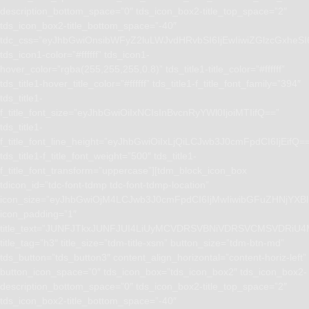
description_bottom_space=”0″ tds_icon_box2-title_top_space=”2″
tds_icon_box2-title_bottom_space=”-40″
tdc_css=”eyJhbGwiOnsibWFyZ2luLWJvdHRvbSI6IjEwIiwiZGlzcGxhe
tds_icon1-color=”#ffffff” tds_icon1-
hover_color=”rgba(255,255,255,0.8)” tds_title1-title_color=”#ffffff”
tds_title1-hover_title_color=”#ffffff” tds_title1-f_title_font_family=”394″
tds_title1-
f_title_font_size=”eyJhbGwiOiIxNCIsInBvcnRyYWl0IjoiMTIifQ==”
tds_title1-
f_title_font_line_height=”eyJhbGwiOiIxLjQiLCJwb3J0cmFpdCI6IjEifQ=
tds_title1-f_title_font_weight=”500″ tds_title1-
f_title_font_transform=”uppercase”][tdm_block_icon_box
tdicon_id=”tdc-font-tdmp tdc-font-tdmp-location”
icon_size=”eyJhbGwiOjM4LCJwb3J0cmFpdCI6IjMwIiwibGFuZHNjYXBlI
icon_padding=”1″
title_text=”JUNFJTkxJUNFJUI4LiUyMCVDRSVBNiVDRSVCMSVD
title_tag=”h3″ title_size=”tdm-title-xsm” button_size=”tdm-btn-md”
tds_button=”tds_button3″ content_align_horizontal=”content-horiz-left”
button_icon_space=”0″ tds_icon_box=”tds_icon_box2″ tds_icon_box2-
description_bottom_space=”0″ tds_icon_box2-title_top_space=”2″
tds_icon_box2-title_bottom_space=”-40″