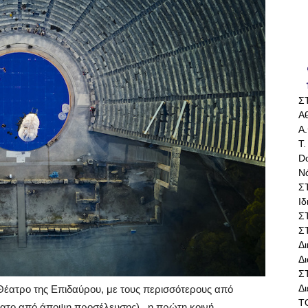
Σ
Αθ
Α.
Τ.
Do
Ν
Σ
Ι
Σ
Σ
Δ
Δι
Σ
Δ
Θέατρο της Επιδαύρου, με τους περισσότερους από
Τ
άββατο από άποψη προσέλευσης), η πρώτη κοινή