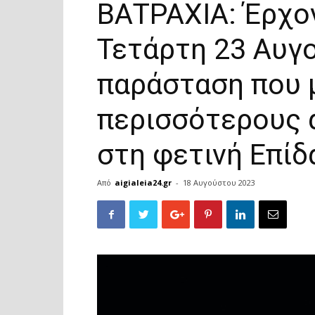
ΒΑΤΡΑΧΙΑ: Έρχον
Τετάρτη 23 Αυγ
παράσταση που 
περισσότερους 
στη φετινή Επί
Από
aigialeia24.gr
-
18 Αυγούστου 2023