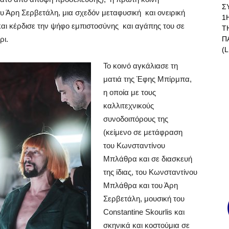
Σ
υ Άρη Σερβετάλη, μια σχεδόν μεταφυσική και ονειρική
1
και κέρδισε την ψήφο εμπιστοσύνης και αγάπης του σε
Τ
Π
ρι.
(L
Το κοινό αγκάλιασε τη
ματιά της Έφης Μπίρμπα,
η οποία με τους
καλλιτεχνικούς
συνοδοιπόρους της
(κείμενο σε μετάφραση
του Κωνσταντίνου
Μπλάθρα και σε διασκευή
της ίδιας, του Κωνσταντίνου
Μπλάθρα και του Άρη
Σερβετάλη, μουσική του
Constantine Skourlis και
σκηνικά και κοστούμια σε