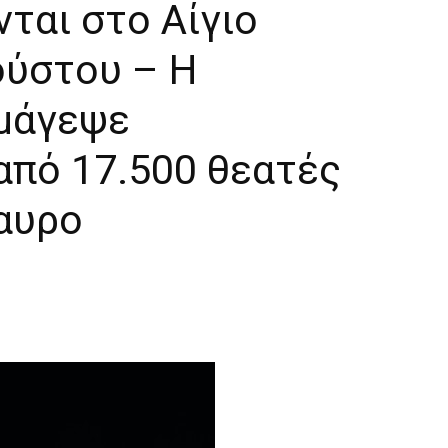
ται στο Αίγιο
ούστου – H
μάγεψε
από 17.500 θεατές
δαυρο