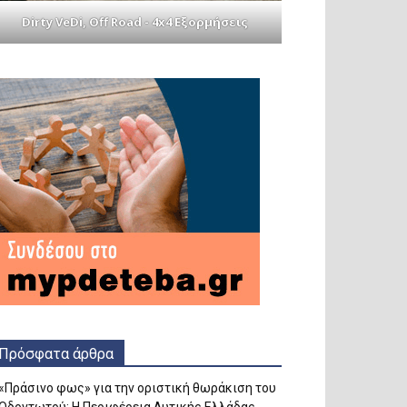
Dirty VeDi, Off Road - 4x4 Εξορμήσεις
Πρόσφατα άρθρα
«Πράσινο φως» για την οριστική θωράκιση του