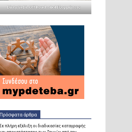
Dirty VeDi, Off Road - 4x4 Εξορμήσεις
Πρόσφατα άρθρα
Σε πλήρη εξέλιξη οι διαδικασίες καταγραφής