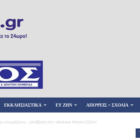
ΕΚΚΛΗΣΙΑΣΤΙΚΑ
ΕΥ ΖΗΝ
ΑΠΟΨΕΙΣ – ΣΧΟΛΙΑ
ς» ετοιμάζουν… απόβαση στο «Release Athens 2023»!