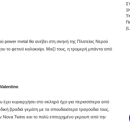
Σ
1
Τ
Π
(L
ύ power metal θα ανέβει στη σκηνή της Πλατείας Νερού
ου το φετινό καλοκαίρι. Μαζί τους, η τρομερή μπάντα από
 Valentine
ου έχει κυριαρχήσει στο σκληρό ήχο για περισσότερα από
αδική βραδιά γεμάτη με τα σπουδαιότερα τραγούδια τους.
ν Nova Twins και το πολύ επιτυχημένο γκρουπ από την