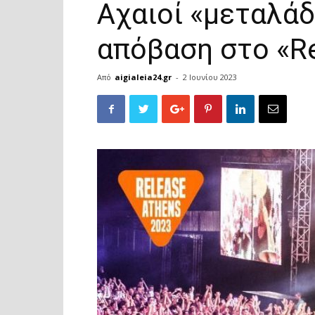
Αχαιοί «μεταλά
απόβαση στο «Re
Από
aigialeia24.gr
-
2 Ιουνίου 2023