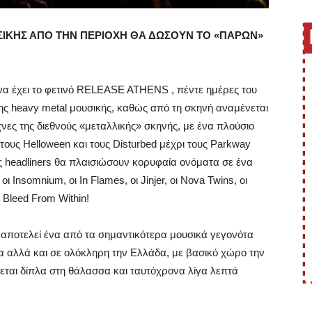
ΣΙΚΗΣ ΑΠΟ ΤΗΝ ΠΕΡΙΟΧΗ ΘΑ ΔΩΣΟΥΝ ΤΟ «ΠΑΡΩΝ»
να έχει το φετινό RELEASE ATHENS , πέντε ημέρες του
της heavy metal μουσικής, καθώς από τη σκηνή αναμένεται
ες της διεθνούς «μεταλλικής» σκηνής, με ένα πλούσιο
, τους Helloween και τους Disturbed μέχρι τους Parkway
υς headliners θα πλαισιώσουν κορυφαία ονόματα σε ένα
ι Insomnium, οι In Flames, οι Jinjer, οι Nova Twins, οι
οι Bleed From Within!
ε αποτελεί ένα από τα σημαντικότερα μουσικά γεγονότα
 αλλά και σε ολόκληρη την Ελλάδα, με βασικό χώρο την
εται δίπλα στη θάλασσα και ταυτόχρονα λίγα λεπτά