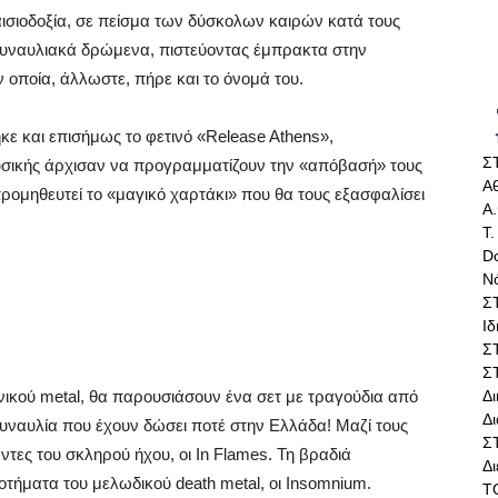
ισιοδοξία, σε πείσμα των δύσκολων καιρών κατά τους
 συναυλιακά δρώμενα, πιστεύοντας έμπρακτα στην
 οποία, άλλωστε, πήρε και το όνομά του.
ε και επισήμως το φετινό «Release Athens»,
Σ
μουσικής άρχισαν να προγραμματίζουν την «απόβασή» τους
Αθ
ρομηθευτεί το «μαγικό χαρτάκι» που θα τους εξασφαλίσει
Α.
Τ.
Do
Ν
Σ
Ι
Σ
Σ
Δ
νικού metal, θα παρουσιάσουν ένα σετ με τραγούδια από
Δι
υναυλία που έχουν δώσει ποτέ στην Ελλάδα! Μαζί τους
Σ
άντες του σκληρού ήχου, οι In Flames. Τη βραδιά
Δ
ήματα του μελωδικού death metal, οι Insomnium.
Τ