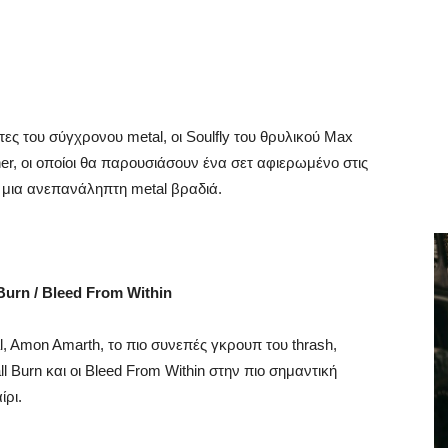
τες του σύγχρονου metal, οι Soulfly του θρυλικού Max
cher, οι οποίοι θα παρουσιάσουν ένα σετ αφιερωμένο στις
ε μια ανεπανάληπτη metal βραδιά.
Burn / Bleed From Within
l, Amon Amarth, το πιο συνεπές γκρουπ του thrash,
ll Burn και οι Bleed From Within στην πιο σημαντική
ίρι.