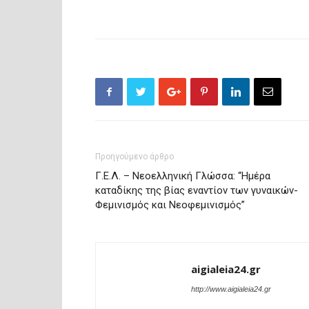
Προηγούμενο άρθρο
Γ.Ε.Λ. – Νεοελληνική Γλώσσα: “Ημέρα
καταδίκης της βίας εναντίον των γυναικών-
Φεμινισμός και Νεοφεμινισμός”
aigialeia24.gr
http://www.aigialeia24.gr