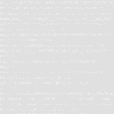
title_text=”JUNFJTkxJUNFJUI4LiUyMCVDRSVBNiVDRSVCMSVD
title_tag=”h3″ title_size=”tdm-title-xsm” button_size=”tdm-btn-md”
tds_button=”tds_button3″ content_align_horizontal=”content-horiz-left”
button_icon_space=”0″ tds_icon_box=”tds_icon_box2″ tds_icon_box2-
description_bottom_space=”0″ tds_icon_box2-title_top_space=”2″
tds_icon_box2-title_bottom_space=”-40″
tdc_css=”eyJhbGwiOnsibWFyZ2luLWJvdHRvbSI6IjAiLCJkaXNwbGF5I
tds_icon1-color=”#ffffff” tds_icon1-
hover_color=”rgba(255,255,255,0.8)” tds_title1-title_color=”#ffffff”
tds_title1-hover_title_color=”#ffffff” tds_title1-f_title_font_family=”394″
tds_title1-
f_title_font_size=”eyJhbGwiOiIxNCIsInBvcnRyYWl0IjoiMTIifQ==”
tds_title1-
f_title_font_line_height=”eyJhbGwiOiIxLjQiLCJwb3J0cmFpdCI6IjEifQ=
tds_title1-f_title_font_weight=”500″ tds_title1-
f_title_font_transform=”uppercase”][/vc_column][vc_column
width=”1/4″
tdc_css=”eyJwaG9uZSI6eyJtYXJnaW4tYm90dG9tIjoiNDAiLCJkaXNwb
[vc_widget_sidebar sidebar_id=”td-footer-1″][/vc_column][vc_column
width=”1/4″][vc_widget_sidebar sidebar_id=”td-footer-3″][/vc_column]
[vc_column width=”1/4″][tdm_block_column_title