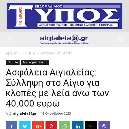
Αρχική
ΤΟΠΙΚΑ
Αστυνομικό Δελτίο
ΤΟΠΙΚΑ
Αστυνομικό Δελτίο
Ασφάλεια Αιγιαλείας:
Σύλληψη στο Αίγιο για
κλοπές με λεία άνω των
40.000 ευρώ
Από
aigialeia24.gr
-
18 Οκτωβρίου 2025