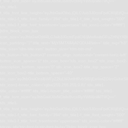
f_title_font_size=”eyJhbGwiOiIxNCIsInBvcnRyYWl0IjoiMTIifQ==”
tds_title1-
f_title_font_line_height=”eyJhbGwiOiIxLjQiLCJwb3J0cmFpdCI6IjEifQ=
tds_title1-f_title_font_family=”394″ tds_title1-f_title_font_weight=”500″
tds_title1-f_title_font_transform=”uppercase” tds_icon1-color=”#ffffff”]
[tdm_block_icon_box
icon_size=”eyJhbGwiOjM4LCJwb3J0cmFpdCI6IjMwIiwibGFuZHNjYXBlI
icon_padding=”1″ title_text=”MjY5MTAlMjA2ODU4Nw==” title_tag=”h3″
title_size=”tdm-title-xsm” button_size=”tdm-btn-md”
tds_button=”tds_button3″ content_align_horizontal=”content-horiz-left”
button_icon_space=”0″ tds_icon_box=”tds_icon_box2″ tds_icon_box2-
description_bottom_space=”0″ tds_icon_box2-title_top_space=”2″
tds_icon_box2-title_bottom_space=”-40″
tdc_css=”eyJhbGwiOnsibWFyZ2luLWJvdHRvbSI6IjEwIiwiZGlzcGxhe
tds_icon1-hover_color=”rgba(255,255,255,0.8)” tds_title1-
title_color=”#ffffff” tds_title1-hover_title_color=”#ffffff” tds_title1-
f_title_font_size=”eyJhbGwiOiIxNCIsInBvcnRyYWl0IjoiMTIifQ==”
tds_title1-
f_title_font_line_height=”eyJhbGwiOiIxLjQiLCJwb3J0cmFpdCI6IjEifQ=
tds_title1-f_title_font_family=”394″ tds_title1-f_title_font_weight=”500″
tds_title1-f_title_font_transform=”uppercase” tds_icon1-color=”#ffffff”
tdicon_id=”tdc-font-fa tdc-font-fa-fax”][tdm_block_icon_box