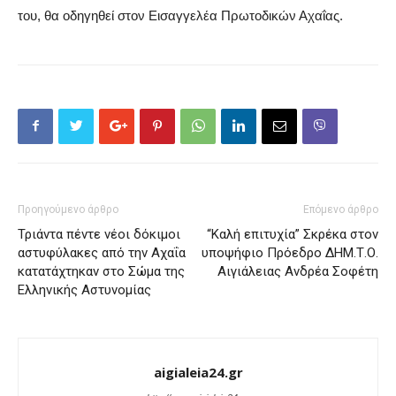
του, θα οδηγηθεί στον Εισαγγελέα Πρωτοδικών Αχαΐας.
Προηγούμενο άρθρο
Επόμενο άρθρο
Τριάντα πέντε νέοι δόκιμοι
“Καλή επιτυχία” Σκρέκα στον
αστυφύλακες από την Αχαΐα
υποψήφιο Πρόεδρο ΔΗΜ.Τ.Ο.
κατατάχτηκαν στο Σώμα της
Αιγιάλειας Ανδρέα Σοφέτη
Ελληνικής Αστυνομίας
aigialeia24.gr