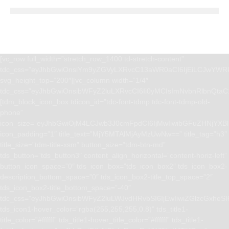
[vc_row full_width=”stretch_row_1400 td-stretch-content”
tdc_css=”eyJhbGwiOnsiYm9yZGVyLXRvcC13aWR0aCI6IjEiLCJwYWRk
svg_height_top=”200″][vc_column width=”1/4″
tdc_css=”eyJhbGwiOnsibWFyZ2luLXRvcCI6Ii0yMCIsImNvbnRlbnQta
[tdm_block_icon_box tdicon_id=”tdc-font-tdmp tdc-font-tdmp-old-
phone”
icon_size=”eyJhbGwiOjM4LCJwb3J0cmFpdCI6IjMwIiwibGFuZHNjYXBlI
icon_padding=”1″ title_text=”MjY5MTAlMjAyMzUwNw==” title_tag=”h3″
title_size=”tdm-title-xsm” button_size=”tdm-btn-md”
tds_button=”tds_button3″ content_align_horizontal=”content-horiz-left”
button_icon_space=”0″ tds_icon_box=”tds_icon_box2″ tds_icon_box2-
description_bottom_space=”0″ tds_icon_box2-title_top_space=”2″
tds_icon_box2-title_bottom_space=”-40″
tdc_css=”eyJhbGwiOnsibWFyZ2luLWJvdHRvbSI6IjEwIiwiZGlzcGxhe
tds_icon1-hover_color=”rgba(255,255,255,0.8)” tds_title1-
title_color=”#ffffff” tds_title1-hover_title_color=”#ffffff” tds_title1-