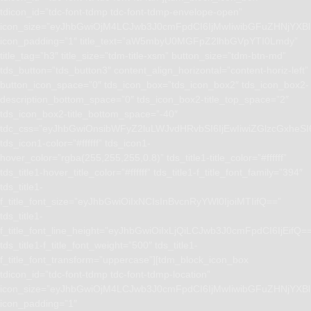
tdicon_id=”tdc-font-tdmp tdc-font-tdmp-envelope-open”
icon_size=”eyJhbGwiOjM4LCJwb3J0cmFpdCI6IjMwIiwibGFuZHNjYXBlI
icon_padding=”1″ title_text=”aW5mbyU0MGFpZ2lhbGVpYTI0Lmdy”
title_tag=”h3″ title_size=”tdm-title-xsm” button_size=”tdm-btn-md”
tds_button=”tds_button3″ content_align_horizontal=”content-horiz-left”
button_icon_space=”0″ tds_icon_box=”tds_icon_box2″ tds_icon_box2-
description_bottom_space=”0″ tds_icon_box2-title_top_space=”2″
tds_icon_box2-title_bottom_space=”-40″
tdc_css=”eyJhbGwiOnsibWFyZ2luLWJvdHRvbSI6IjEwIiwiZGlzcGxhe
tds_icon1-color=”#ffffff” tds_icon1-
hover_color=”rgba(255,255,255,0.8)” tds_title1-title_color=”#ffffff”
tds_title1-hover_title_color=”#ffffff” tds_title1-f_title_font_family=”394″
tds_title1-
f_title_font_size=”eyJhbGwiOiIxNCIsInBvcnRyYWl0IjoiMTIifQ==”
tds_title1-
f_title_font_line_height=”eyJhbGwiOiIxLjQiLCJwb3J0cmFpdCI6IjEifQ=
tds_title1-f_title_font_weight=”500″ tds_title1-
f_title_font_transform=”uppercase”][tdm_block_icon_box
tdicon_id=”tdc-font-tdmp tdc-font-tdmp-location”
icon_size=”eyJhbGwiOjM4LCJwb3J0cmFpdCI6IjMwIiwibGFuZHNjYXBlI
icon_padding=”1″