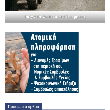
Dirty VeDi, Off Road - 4x4 Εξορμήσεις
Πρόσφατα άρθρα