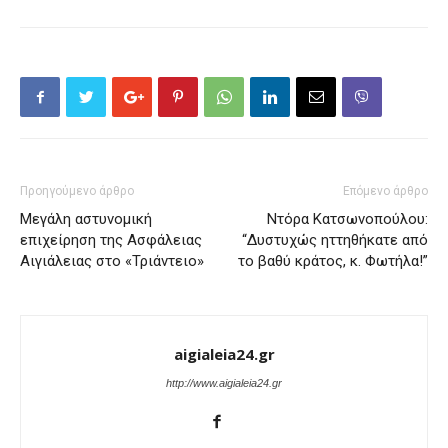
Προηγούμενο άρθρο
Επόμενο άρθρο
Μεγάλη αστυνομική
Ντόρα Κατσωνοπούλου:
επιχείρηση της Ασφάλειας
“Δυστυχώς ηττηθήκατε από
Αιγιάλειας στο «Τριάντειο»
το βαθύ κράτος, κ. Φωτήλα!”
aigialeia24.gr
http://www.aigialeia24.gr