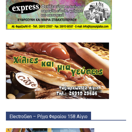
ElectroGen – Ρήγα Φεραίου 158 Αίγιο