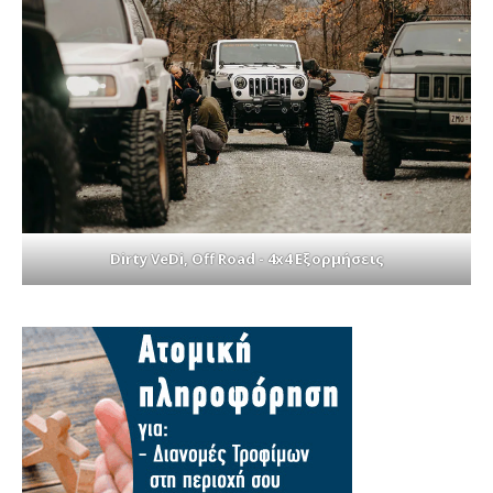
Dirty VeDi, Off Road - 4x4 Εξορμήσεις