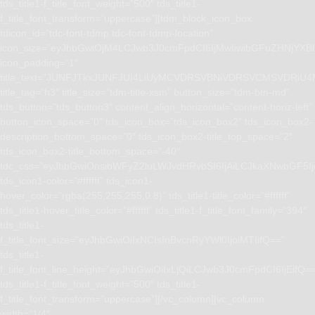
tds_title1-f_title_font_weight=”500″ tds_title1-
f_title_font_transform=”uppercase”][tdm_block_icon_box
tdicon_id=”tdc-font-tdmp tdc-font-tdmp-location”
icon_size=”eyJhbGwiOjM4LCJwb3J0cmFpdCI6IjMwIiwibGFuZHNjYXBlI
icon_padding=”1″
title_text=”JUNFJTkxJUNFJUI4LiUyMCVDRSVBNiVDRSVCMSVD
title_tag=”h3″ title_size=”tdm-title-xsm” button_size=”tdm-btn-md”
tds_button=”tds_button3″ content_align_horizontal=”content-horiz-left”
button_icon_space=”0″ tds_icon_box=”tds_icon_box2″ tds_icon_box2-
description_bottom_space=”0″ tds_icon_box2-title_top_space=”2″
tds_icon_box2-title_bottom_space=”-40″
tdc_css=”eyJhbGwiOnsibWFyZ2luLWJvdHRvbSI6IjAiLCJkaXNwbGF5I
tds_icon1-color=”#ffffff” tds_icon1-
hover_color=”rgba(255,255,255,0.8)” tds_title1-title_color=”#ffffff”
tds_title1-hover_title_color=”#ffffff” tds_title1-f_title_font_family=”394″
tds_title1-
f_title_font_size=”eyJhbGwiOiIxNCIsInBvcnRyYWl0IjoiMTIifQ==”
tds_title1-
f_title_font_line_height=”eyJhbGwiOiIxLjQiLCJwb3J0cmFpdCI6IjEifQ=
tds_title1-f_title_font_weight=”500″ tds_title1-
f_title_font_transform=”uppercase”][/vc_column][vc_column
width=”1/4″