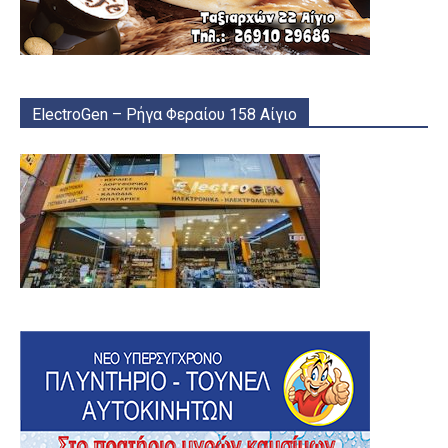
ElectroGen – Ρήγα Φεραίου 158 Αίγιο