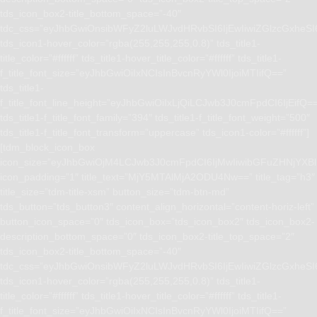
tds_icon_box2-title_bottom_space=”-40″
tdc_css=”eyJhbGwiOnsibWFyZ2luLWJvdHRvbSI6IjEwIiwiZGlzcGxhe
tds_icon1-hover_color=”rgba(255,255,255,0.8)” tds_title1-
title_color=”#ffffff” tds_title1-hover_title_color=”#ffffff” tds_title1-
f_title_font_size=”eyJhbGwiOiIxNCIsInBvcnRyYWl0IjoiMTIifQ==”
tds_title1-
f_title_font_line_height=”eyJhbGwiOiIxLjQiLCJwb3J0cmFpdCI6IjEifQ=
tds_title1-f_title_font_family=”394″ tds_title1-f_title_font_weight=”500″
tds_title1-f_title_font_transform=”uppercase” tds_icon1-color=”#ffffff”]
[tdm_block_icon_box
icon_size=”eyJhbGwiOjM4LCJwb3J0cmFpdCI6IjMwIiwibGFuZHNjYXBlI
icon_padding=”1″ title_text=”MjY5MTAlMjA2ODU4Nw==” title_tag=”h3″
title_size=”tdm-title-xsm” button_size=”tdm-btn-md”
tds_button=”tds_button3″ content_align_horizontal=”content-horiz-left”
button_icon_space=”0″ tds_icon_box=”tds_icon_box2″ tds_icon_box2-
description_bottom_space=”0″ tds_icon_box2-title_top_space=”2″
tds_icon_box2-title_bottom_space=”-40″
tdc_css=”eyJhbGwiOnsibWFyZ2luLWJvdHRvbSI6IjEwIiwiZGlzcGxhe
tds_icon1-hover_color=”rgba(255,255,255,0.8)” tds_title1-
title_color=”#ffffff” tds_title1-hover_title_color=”#ffffff” tds_title1-
f_title_font_size=”eyJhbGwiOiIxNCIsInBvcnRyYWl0IjoiMTIifQ==”