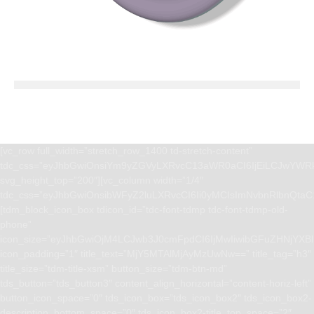
[vc_row full_width=”stretch_row_1400 td-stretch-content”
tdc_css=”eyJhbGwiOnsiYm9yZGVyLXRvcC13aWR0aCI6IjEiLCJwYWRk
svg_height_top=”200″][vc_column width=”1/4″
tdc_css=”eyJhbGwiOnsibWFyZ2luLXRvcCI6Ii0yMCIsImNvbnRlbnQta
[tdm_block_icon_box tdicon_id=”tdc-font-tdmp tdc-font-tdmp-old-
phone”
icon_size=”eyJhbGwiOjM4LCJwb3J0cmFpdCI6IjMwIiwibGFuZHNjYXBlI
icon_padding=”1″ title_text=”MjY5MTAlMjAyMzUwNw==” title_tag=”h3″
title_size=”tdm-title-xsm” button_size=”tdm-btn-md”
tds_button=”tds_button3″ content_align_horizontal=”content-horiz-left”
button_icon_space=”0″ tds_icon_box=”tds_icon_box2″ tds_icon_box2-
description_bottom_space=”0″ tds_icon_box2-title_top_space=”2″