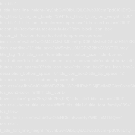
tds_title1-
f_title_font_line_height=”eyJhbGwiOiIxLjQiLCJwb3J0cmFpdCI6IjEifQ=
tds_title1-f_title_font_family=”394″ tds_title1-f_title_font_weight=”500″
tds_title1-f_title_font_transform=”uppercase” tds_icon1-color=”#ffffff”
tdicon_id=”tdc-font-fa tdc-font-fa-fax”][tdm_block_icon_box
tdicon_id=”tdc-font-tdmp tdc-font-tdmp-envelope-open”
icon_size=”eyJhbGwiOjM4LCJwb3J0cmFpdCI6IjMwIiwibGFuZHNjYXBlI
icon_padding=”1″ title_text=”aW5mbyU0MGFpZ2lhbGVpYTI0Lmdy”
title_tag=”h3″ title_size=”tdm-title-xsm” button_size=”tdm-btn-md”
tds_button=”tds_button3″ content_align_horizontal=”content-horiz-left”
button_icon_space=”0″ tds_icon_box=”tds_icon_box2″ tds_icon_box2-
description_bottom_space=”0″ tds_icon_box2-title_top_space=”2″
tds_icon_box2-title_bottom_space=”-40″
tdc_css=”eyJhbGwiOnsibWFyZ2luLWJvdHRvbSI6IjEwIiwiZGlzcGxhe
tds_icon1-color=”#ffffff” tds_icon1-
hover_color=”rgba(255,255,255,0.8)” tds_title1-title_color=”#ffffff”
tds_title1-hover_title_color=”#ffffff” tds_title1-f_title_font_family=”394″
tds_title1-
f_title_font_size=”eyJhbGwiOiIxNCIsInBvcnRyYWl0IjoiMTIifQ==”
tds_title1-
f_title_font_line_height=”eyJhbGwiOiIxLjQiLCJwb3J0cmFpdCI6IjEifQ=