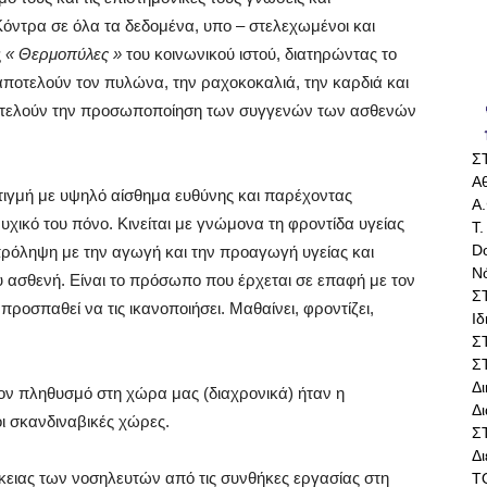
 Κόντρα σε όλα τα δεδομένα, υπο – στελεχωμένοι και
ς
« Θερμοπύλες
»
του κοινωνικού ιστού, διατηρώντας το
αποτελούν τον πυλώνα, την ραχοκοκαλιά, την καρδιά και
ποτελούν την προσωποποίηση των συγγενών των ασθενών
Σ
Αθ
τιγμή με υψηλό αίσθημα ευθύνης και παρέχοντας
Α.
χικό του πόνο. Κινείται με γνώμονα τη φροντίδα υγείας
Τ.
Do
πρόληψη με την αγωγή και την προαγωγή υγείας και
Ν
 ασθενή. Είναι το πρόσωπο που έρχεται σε επαφή με τον
Σ
προσπαθεί να τις ικανοποιήσει. Μαθαίνει, φροντίζει,
Ι
Σ
Σ
Δ
ν πληθυσμό στη χώρα μας (διαχρονικά) ήταν η
Δι
ι σκανδιναβικές χώρες.
Σ
Δ
σκειας των νοσηλευτών από τις συνθήκες εργασίας στη
Τ