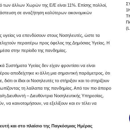
Σ
τό των άλλων Χωρών της Ε/Ε είναι 11%. Επίσης πολλοί,
1
ανάστευση σε αναζήτηση καλύτερων οικονομικών
Τ
Π
(L
κές υγείας να επενδύσουν στους Νοσηλευτές, ώστε τα
ξελιχτούν περαιτέρω προς όφελος της Δημόσιας Υγείας. Η
μέσα στην περίοδο της πανδημίας.
ά Συστήματα Υγείας δεν είχαν φροντίσει να είναι
ου αποδείχτηκε κι άλλη μια σημαντική παράμετρος, ότι
ιότι οι ίδιοι οι Νοσηλευτές το στήριξαν και το στηρίζουν
ωπίζοντας τη λαίλαπα της πανδημίας. Από τον πιο άπειρο
ο/η Διευθυντή – Διευθύντρια Νοσηλευτικής Υπηρεσίας,
ύν, να καινοτομήσουν, να εξελίξουν και εν τέλει να
ευτή και στο πλαίσιο της Παγκόσμιας Ημέρας