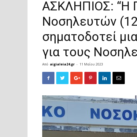
ΑΣΚΛΗΠΙΟΣ: “Η 
Νοσηλευτών (12
σηματοδοτεί μι
για τους Νοσηλ
Από
aigialeia24.gr
-
11 Μαΐου 2023