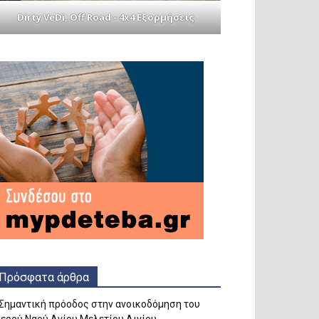
Dirty VeDi, Off Road - 4x4 Εξορμήσεις
Πρόσφατα άρθρα
Σημαντική πρόοδος στην ανοικοδόμηση του