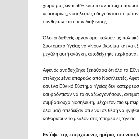
χώρα μας είναι 56% ενώ το αντίστοιχο ποσοσ
νέοι κυρίως, νοσηλευτές οδηγούνται στη μετ
συνθηκών και όρων διαβίωσης.
Όλοι οι διεθνείς οργανισμοί καλούν τις πολιτι
Συστήματα Υγείας να γίνουν βιώσιμα και να ε
μεγάλη αυτή ανάγκη, αποδείχτηκε περίτρανα, 
Αφενός αναδείχθηκε ξεκάθαρα ότι όλα τα Εθνικ
στελεχωμένα επαρκώς από Νοσηλευτές. Αφετέρ
κανένα Εθνικό Σύστημα Υγείας δεν κατέρρευσε, δ
και φρόντισαν να το αναζωογονήσουν, αντιμετ
συμβασιούχο Νοσηλευτή, μέχρι τον πιο έμπειρ
όλοι μαζί απέδειξαν ότι είναι σε θέση να ηγηθο
καθορίσουν το μέλλον στις Υπηρεσίες Υγείας.
Εν΄όψει της επερχόμενης ημέρας του νοσηλ