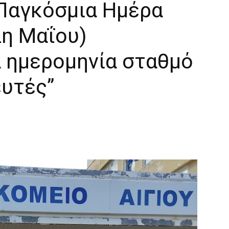
Παγκόσμια Ημέρα
η Μαΐου)
α ημερομηνία σταθμό
ευτές”