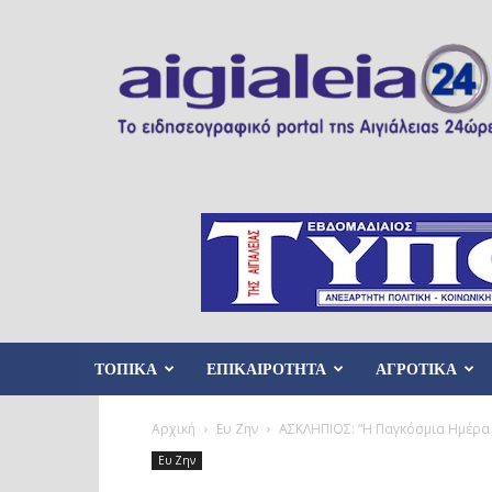
Aigialeia24
ΤΟΠΙΚΑ
ΕΠΙΚΑΙΡΟΤΗΤΑ
ΑΓΡΟΤΙΚΑ
Αρχική
Ευ Ζην
ΑΣΚΛΗΠΙΟΣ: “Η Παγκόσμια Ημέρα 
Ευ Ζην