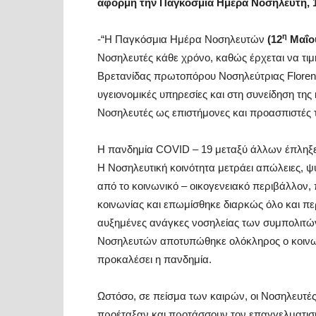
αφορμή την Παγκόσμια Ημέρα Νοσηλευτή, 
η
-“Η Παγκόσμια Ημέρα Νοσηλευτών
(12
Μαΐο
Νοσηλευτές κάθε χρόνο, καθώς έρχεται να τιμ
Βρετανίδας πρωτοπόρου Νοσηλεύτριας Florence 
υγειονομικές υπηρεσίες και στη συνείδηση της
Νοσηλευτές ως επιστήμονες και προασπιστές τ
Η πανδημία COVID – 19 μεταξύ άλλων έπληξε
Η Νοσηλευτική κοινότητα μετράει απώλειες,
από το κοινωνικό – οικογενειακό περιβάλλον,
κοινωνίας και επωμίσθηκε διαρκώς όλο και πε
αυξημένες ανάγκες νοσηλείας των συμπολιτώ
Νοσηλευτών αποτυπώθηκε ολόκληρος ο κοινωνικό
προκαλέσει η πανδημία.
Ωστόσο, σε πείσμα των καιρών, οι Νοσηλευτές
προέταξαν και προτάσσουν τον επαγγελματισμό