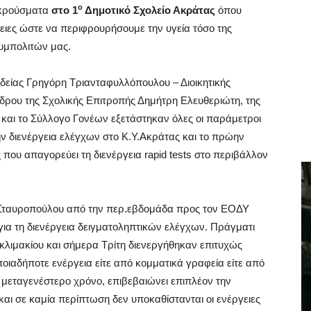
ο
α κρούσματα
στο 1
Δημοτικό Σχολείο Ακράτας
όπου
γειες ώστε να περιφρουρήσουμε την υγεία τόσο της
συμπολιτών μας.
είας Γρηγόρη Τριανταφυλλόπουλου – Διοικητικής
ρου της Σχολικής Επιτροπής Δημήτρη Ελευθεριώτη, της
ν και το Σύλλογο Γονέων εξετάστηκαν όλες οι παράμετροι
ην διενέργεια ελέγχων στο Κ.Υ.Ακράτας και το πρώην
 που απαγορεύει τη διενέργεια rapid tests στο περιβάλλον
.Σταυροπούλου από την περ.εβδομάδα προς τον ΕΟΔΥ
 για τη διενέργεια δειγματοληπτικών ελέγχων. Πράγματι
 κλιμακίου και σήμερα Τρίτη διενεργήθηκαν επιτυχώς
οποιαδήποτε ενέργεια είτε από κομματικά γραφεία είτε από
 μεταγενέστερο χρόνο, επιβεβαιώνει επιπλέον την
και σε καμία περίπτωση δεν υποκαθίστανται οι ενέργειες