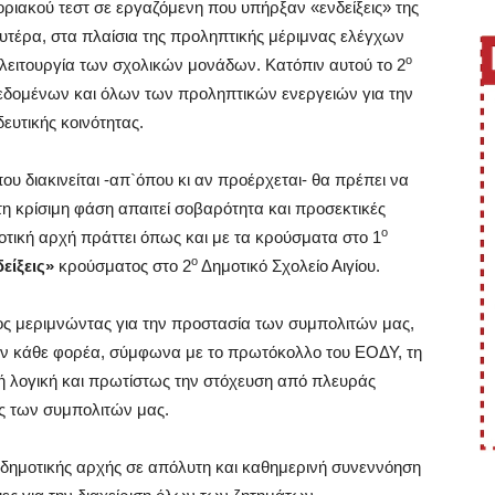
οριακού τεστ σε εργαζόμενη που υπήρξαν «ενδείξεις» της
ευτέρα, στα πλαίσια της προληπτικής μέριμνας ελέγχων
ο
ειτουργία των σχολικών μονάδων. Κατόπιν αυτού το 2
 δεδομένων και όλων των προληπτικών ενεργειών για την
δευτικής κοινότητας.
 διακινείται -απ`όπου κι αν προέρχεται- θα πρέπει να
 τη κρίσιμη φάση απαιτεί σοβαρότητα και προσεκτικές
ο
οτική αρχή πράττει όπως και με τα κρούσματα στο 1
ο
είξεις»
κρούσματος στο 2
Δημοτικό Σχολείο Αιγίου.
μος μεριμνώντας για την προστασία των συμπολιτών μας,
 τον κάθε φορέα, σύμφωνα με το πρωτόκολλο του ΕΟΔΥ, τη
νή λογική και πρωτίστως την στόχευση από πλευράς
ας των συμπολιτών μας.
δημοτικής αρχής σε απόλυτη και καθημερινή συνεννόηση