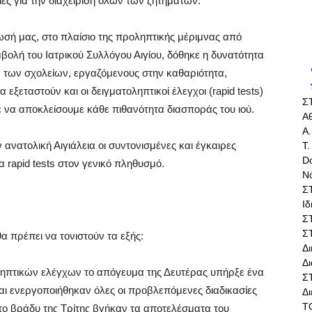
ιες για την διαχείριση όλων των ζητημάτων.
σή μας, στο πλαίσιο της προληπτικής μέριμνας από
βολή του Ιατρικού Συλλόγου Αιγίου, δόθηκε η δυνατότητα
α των σχολείων, εργαζόμενους στην καθαριότητα,
εξεταστούν και οι δειγματοληπτικοί έλεγχοι (rapid tests)
Σ
ε να αποκλείσουμε κάθε πιθανότητα διασποράς του ιού.
Αθ
Α.
 ανατολική Αιγιάλεια οι συντονισμένες και έγκαιρες
Τ.
Do
α rapid tests στον γενικό πληθυσμό.
Ν
Σ
Ι
Σ
Σ
θα πρέπει να τονιστούν τα εξής:
Δ
Δι
ληπτικών ελέγχων το απόγευμα της Δευτέρας υπήρξε ένα
Σ
 και ενεργοποιήθηκαν όλες οι προβλεπόμενες διαδικασίες
Δ
Τ
το βράδυ της Τρίτης βγήκαν τα αποτελέσματα του