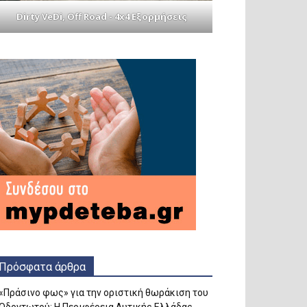
Dirty VeDi, Off Road - 4x4 Εξορμήσεις
Πρόσφατα άρθρα
«Πράσινο φως» για την οριστική θωράκιση του