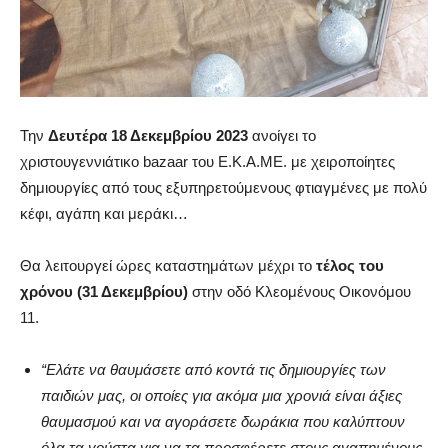
Την
Δευτέρα 18 Δεκεμβρίου 2023
ανοίγει το
χριστουγεννιάτικο bazaar του Ε.Κ.Α.ΜΕ. με χειροποίητες
δημιουργίες από τους εξυπηρετούμενους φτιαγμένες με πολύ
κέφι, αγάπη και μεράκι…
Θα λειτουργεί ώρες καταστημάτων μέχρι το
τέλος του
χρόνου (31 Δεκεμβρίου)
στην οδό Κλεομένους Οικονόμου
11.
“Ελάτε να θαυμάσετε από κοντά τις δημιουργίες των
παιδιών μας, οι οποίες για ακόμα μια χρονιά είναι άξιες
θαυμασμού και να αγοράσετε δωράκια που καλύπτουν
όλα τα γούστα για να τα προσφέρετε στους αγαπημένους