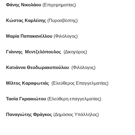
Φάνης
Νικολάου
(Επιχειρηµατίας)
Kώστας
Καρλέσης
(Πυροσβέστης)
Μαρία
Παπακανέλλου
(Φιλόλογος)
Γιάννης
Μεντζελόπουλος
(∆ικηγόρος)
Κατιάννα
Θεοδωρακοπούλου
(Φιλόλογος)
Μίλτος
Καραφωτιάς
(Ελεύθερος
Επαγγελµατίας)
Τασία
Γκραικιώτου
(Ελεύθερη
επαγγελµατίας)
Παναγιώτης
Φράγκος
(∆ηµόσιος
Υπάλληλος)