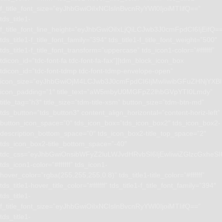
f_title_font_size=”eyJhbGwiOiIxNCIsInBvcnRyYWl0IjoiMTIifQ==”
tds_title1-
f_title_font_line_height=”eyJhbGwiOiIxLjQiLCJwb3J0cmFpdCI6IjEifQ=
tds_title1-f_title_font_family=”394″ tds_title1-f_title_font_weight=”500″
tds_title1-f_title_font_transform=”uppercase” tds_icon1-color=”#ffffff”
tdicon_id=”tdc-font-fa tdc-font-fa-fax”][tdm_block_icon_box
tdicon_id=”tdc-font-tdmp tdc-font-tdmp-envelope-open”
icon_size=”eyJhbGwiOjM4LCJwb3J0cmFpdCI6IjMwIiwibGFuZHNjYXBlI
icon_padding=”1″ title_text=”aW5mbyU0MGFpZ2lhbGVpYTI0Lmdy”
title_tag=”h3″ title_size=”tdm-title-xsm” button_size=”tdm-btn-md”
tds_button=”tds_button3″ content_align_horizontal=”content-horiz-left”
button_icon_space=”0″ tds_icon_box=”tds_icon_box2″ tds_icon_box2-
description_bottom_space=”0″ tds_icon_box2-title_top_space=”2″
tds_icon_box2-title_bottom_space=”-40″
tdc_css=”eyJhbGwiOnsibWFyZ2luLWJvdHRvbSI6IjEwIiwiZGlzcGxhe
tds_icon1-color=”#ffffff” tds_icon1-
hover_color=”rgba(255,255,255,0.8)” tds_title1-title_color=”#ffffff”
tds_title1-hover_title_color=”#ffffff” tds_title1-f_title_font_family=”394″
tds_title1-
f_title_font_size=”eyJhbGwiOiIxNCIsInBvcnRyYWl0IjoiMTIifQ==”
tds_title1-