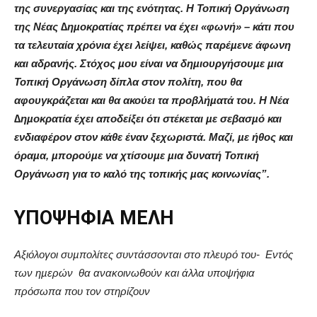
της συνεργασίας και της ενότητας. Η Τοπική Οργάνωση
της Νέας ∆ηµοκρατίας πρέπει να έχει «φωνή» – κάτι που
τα τελευταία χρόνια έχει λείψει, καθώς παρέµενε άφωνη
και αδρανής. Στόχος µου είναι να δηµιουργήσουµε µια
Τοπική Οργάνωση δίπλα στον πολίτη, που θα
αφουγκράζεται και θα ακούει τα προβλήµατά του. Η Νέα
∆ηµοκρατία έχει αποδείξει ότι στέκεται µε σεβασµό και
ενδιαφέρον στον κάθε έναν ξεχωριστά. Μαζί, µε ήθος και
όραµα, µπορούµε να χτίσουµε µια δυνατή Τοπική
Οργάνωση για το καλό της τοπικής µας κοινωνίας”.
ΥΠΟΨΗΦΙΑ ΜΕΛΗ
Αξιόλογοι συµπολίτες συντάσσονται στο πλευρό του-
Εντός
των ηµερών
θα ανακοινωθούν και άλλα υποψήφια
πρόσωπα που τον στηρίζουν