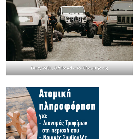
Dirty VeDi, Off Road - 4x4 Εξορμήσεις