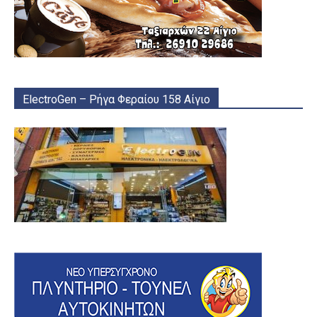
ElectroGen – Ρήγα Φεραίου 158 Αίγιο