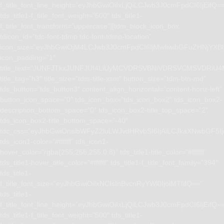
f_title_font_line_height=”eyJhbGwiOiIxLjQiLCJwb3J0cmFpdCI6IjEifQ=
tds_title1-f_title_font_weight=”500″ tds_title1-
f_title_font_transform=”uppercase”][tdm_block_icon_box
tdicon_id=”tdc-font-tdmp tdc-font-tdmp-location”
icon_size=”eyJhbGwiOjM4LCJwb3J0cmFpdCI6IjMwIiwibGFuZHNjYXBlI
icon_padding=”1″
title_text=”JUNFJTkxJUNFJUI4LiUyMCVDRSVBNiVDRSVCMSVD
title_tag=”h3″ title_size=”tdm-title-xsm” button_size=”tdm-btn-md”
tds_button=”tds_button3″ content_align_horizontal=”content-horiz-left”
button_icon_space=”0″ tds_icon_box=”tds_icon_box2″ tds_icon_box2-
description_bottom_space=”0″ tds_icon_box2-title_top_space=”2″
tds_icon_box2-title_bottom_space=”-40″
tdc_css=”eyJhbGwiOnsibWFyZ2luLWJvdHRvbSI6IjAiLCJkaXNwbGF5I
tds_icon1-color=”#ffffff” tds_icon1-
hover_color=”rgba(255,255,255,0.8)” tds_title1-title_color=”#ffffff”
tds_title1-hover_title_color=”#ffffff” tds_title1-f_title_font_family=”394″
tds_title1-
f_title_font_size=”eyJhbGwiOiIxNCIsInBvcnRyYWl0IjoiMTIifQ==”
tds_title1-
f_title_font_line_height=”eyJhbGwiOiIxLjQiLCJwb3J0cmFpdCI6IjEifQ=
tds_title1-f_title_font_weight=”500″ tds_title1-