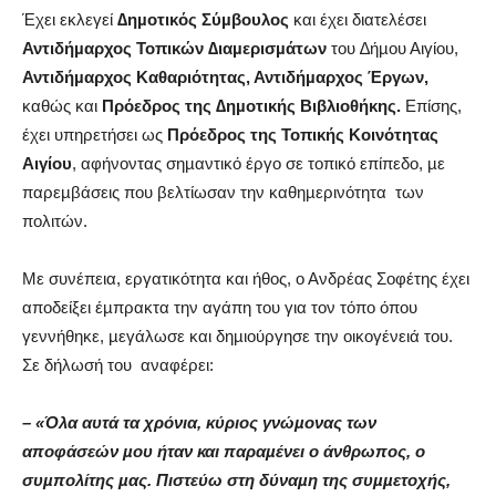
Έχει εκλεγεί
∆ηµοτικός Σύµβουλος
και έχει διατελέσει
Αντιδήµαρχος Τοπικών ∆ιαµερισµάτων
του ∆ήµου Αιγίου,
Αντιδήµαρχος Καθαριότητας, Αντιδήµαρχος Έργων,
καθώς και
Πρόεδρος της ∆ηµοτικής Βιβλιοθήκης.
Επίσης,
έχει υπηρετήσει ως
Πρόεδρος της Τοπικής Κοινότητας
Αιγίου
, αφήνοντας σηµαντικό έργο σε τοπικό επίπεδο, µε
παρεµβάσεις που βελτίωσαν την καθηµερινότητα
των
πολιτών.
Με συνέπεια, εργατικότητα και ήθος, ο Ανδρέας Σοφέτης έχει
αποδείξει έµπρακτα την αγάπη του για τον τόπο όπου
γεννήθηκε, µεγάλωσε και δηµιούργησε την οικογένειά του.
Σε δήλωσή του
αναφέρει:
– «Όλα αυτά τα χρόνια, κύριος γνώµονας των
αποφάσεών µου ήταν και παραµένει ο άνθρωπος, ο
συµπολίτης µας. Πιστεύω στη δύναµη της συµµετοχής,