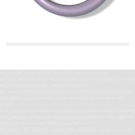
[vc_row full_width=”stretch_row_1400 td-stretch-content”
tdc_css=”eyJhbGwiOnsiYm9yZGVyLXRvcC13aWR0aCI6IjEiLCJwYWRk
svg_height_top=”200″][vc_column width=”1/4″
tdc_css=”eyJhbGwiOnsibWFyZ2luLXRvcCI6Ii0yMCIsImNvbnRlbnQta
[tdm_block_icon_box tdicon_id=”tdc-font-tdmp tdc-font-tdmp-old-
phone”
icon_size=”eyJhbGwiOjM4LCJwb3J0cmFpdCI6IjMwIiwibGFuZHNjYXBlI
icon_padding=”1″ title_text=”MjY5MTAlMjAyMzUwNw==” title_tag=”h3″
title_size=”tdm-title-xsm” button_size=”tdm-btn-md”
tds_button=”tds_button3″ content_align_horizontal=”content-horiz-left”