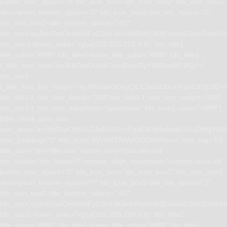
button_icon_space=”0″ tds_icon_box=”tds_icon_box2″ tds_icon_box2-
description_bottom_space=”0″ tds_icon_box2-title_top_space=”2″
tds_icon_box2-title_bottom_space=”-40″
tdc_css=”eyJhbGwiOnsibWFyZ2luLWJvdHRvbSI6IjEwIiwiZGlzcGxhe
tds_icon1-hover_color=”rgba(255,255,255,0.8)” tds_title1-
title_color=”#ffffff” tds_title1-hover_title_color=”#ffffff” tds_title1-
f_title_font_size=”eyJhbGwiOiIxNCIsInBvcnRyYWl0IjoiMTIifQ==”
tds_title1-
f_title_font_line_height=”eyJhbGwiOiIxLjQiLCJwb3J0cmFpdCI6IjEifQ=
tds_title1-f_title_font_family=”394″ tds_title1-f_title_font_weight=”500″
tds_title1-f_title_font_transform=”uppercase” tds_icon1-color=”#ffffff”]
[tdm_block_icon_box
icon_size=”eyJhbGwiOjM4LCJwb3J0cmFpdCI6IjMwIiwibGFuZHNjYXBlI
icon_padding=”1″ title_text=”MjY5MTAlMjA2ODU4Nw==” title_tag=”h3″
title_size=”tdm-title-xsm” button_size=”tdm-btn-md”
tds_button=”tds_button3″ content_align_horizontal=”content-horiz-left”
button_icon_space=”0″ tds_icon_box=”tds_icon_box2″ tds_icon_box2-
description_bottom_space=”0″ tds_icon_box2-title_top_space=”2″
tds_icon_box2-title_bottom_space=”-40″
tdc_css=”eyJhbGwiOnsibWFyZ2luLWJvdHRvbSI6IjEwIiwiZGlzcGxhe
tds_icon1-hover_color=”rgba(255,255,255,0.8)” tds_title1-
title_color=”#ffffff” tds_title1-hover_title_color=”#ffffff” tds_title1-