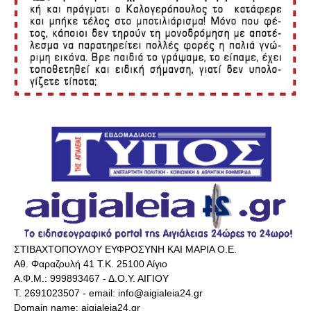
ΣΤΙΒΑΧΤΟΠΟΥΛΟΥ ΕΥΦΡΟΣΥΝΗ ΚΑΙ ΜΑΡΙΑ Ο.Ε.
Αθ. Φαραζουλή 41 Τ.Κ. 25100 Αίγιο
Α.Φ.Μ.: 999893467 - Δ.Ο.Υ. ΑΙΓΙΟΥ
Τ. 2691023507 - email: info@aigialeia24.gr
Domain name: aigialeia24.gr