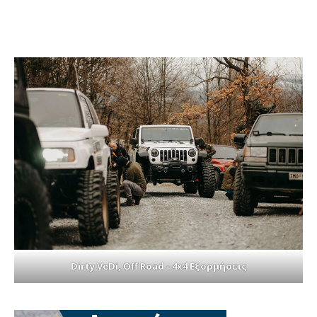
Dirty VeDi, Off Road - 4x4 Εξορμήσεις