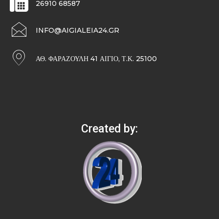
26910 68587
INFO@AIGIALEIA24.GR
ΑΘ. ΦΑΡΑΖΟΥΛΉ 41 ΑΊΓΙΟ, Τ.Κ. 25100
Created by: