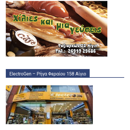
ElectroGen – Ρήγα Φεραίου 158 Αίγιο