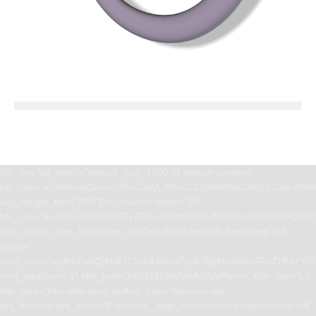
[vc_row full_width=”stretch_row_1400 td-stretch-content”
tdc_css=”eyJhbGwiOnsiYm9yZGVyLXRvcC13aWR0aCI6IjEiLCJwYWRk
svg_height_top=”200″][vc_column width=”1/4″
tdc_css=”eyJhbGwiOnsibWFyZ2luLXRvcCI6Ii0yMCIsImNvbnRlbnQta
[tdm_block_icon_box tdicon_id=”tdc-font-tdmp tdc-font-tdmp-old-
phone”
icon_size=”eyJhbGwiOjM4LCJwb3J0cmFpdCI6IjMwIiwibGFuZHNjYXBlI
icon_padding=”1″ title_text=”MjY5MTAlMjAyMzUwNw==” title_tag=”h3″
title_size=”tdm-title-xsm” button_size=”tdm-btn-md”
tds_button=”tds_button3″ content_align_horizontal=”content-horiz-left”