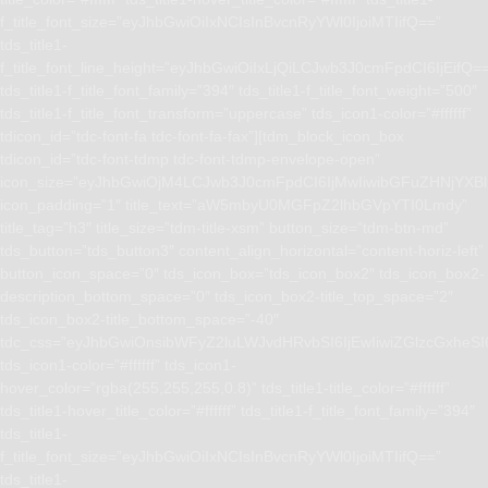
f_title_font_size=”eyJhbGwiOiIxNCIsInBvcnRyYWl0IjoiMTIifQ==”
tds_title1-
f_title_font_line_height=”eyJhbGwiOiIxLjQiLCJwb3J0cmFpdCI6IjEifQ=
tds_title1-f_title_font_family=”394″ tds_title1-f_title_font_weight=”500″
tds_title1-f_title_font_transform=”uppercase” tds_icon1-color=”#ffffff”
tdicon_id=”tdc-font-fa tdc-font-fa-fax”][tdm_block_icon_box
tdicon_id=”tdc-font-tdmp tdc-font-tdmp-envelope-open”
icon_size=”eyJhbGwiOjM4LCJwb3J0cmFpdCI6IjMwIiwibGFuZHNjYXBlI
icon_padding=”1″ title_text=”aW5mbyU0MGFpZ2lhbGVpYTI0Lmdy”
title_tag=”h3″ title_size=”tdm-title-xsm” button_size=”tdm-btn-md”
tds_button=”tds_button3″ content_align_horizontal=”content-horiz-left”
button_icon_space=”0″ tds_icon_box=”tds_icon_box2″ tds_icon_box2-
description_bottom_space=”0″ tds_icon_box2-title_top_space=”2″
tds_icon_box2-title_bottom_space=”-40″
tdc_css=”eyJhbGwiOnsibWFyZ2luLWJvdHRvbSI6IjEwIiwiZGlzcGxhe
tds_icon1-color=”#ffffff” tds_icon1-
hover_color=”rgba(255,255,255,0.8)” tds_title1-title_color=”#ffffff”
tds_title1-hover_title_color=”#ffffff” tds_title1-f_title_font_family=”394″
tds_title1-
f_title_font_size=”eyJhbGwiOiIxNCIsInBvcnRyYWl0IjoiMTIifQ==”
tds_title1-