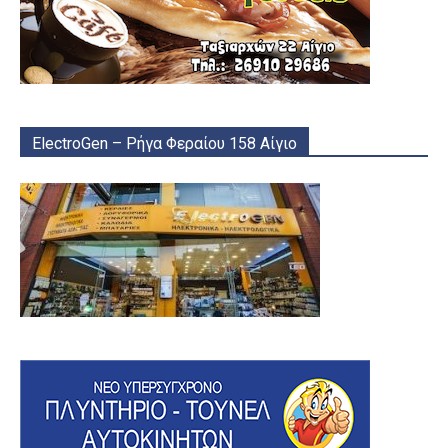
ElectroGen – Ρήγα Φεραίου 158 Αίγιο