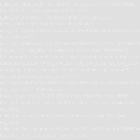
f_title_font_line_height=”eyJhbGwiOiIxLjQiLCJwb3J0cmFpdCI6IjEifQ=
tds_title1-f_title_font_weight=”500″ tds_title1-
f_title_font_transform=”uppercase”][tdm_block_icon_box
tdicon_id=”tdc-font-tdmp tdc-font-tdmp-location”
icon_size=”eyJhbGwiOjM4LCJwb3J0cmFpdCI6IjMwIiwibGFuZHNjYXBlI
icon_padding=”1″
title_text=”JUNFJTkxJUNFJUI4LiUyMCVDRSVBNiVDRSVCMSVD
title_tag=”h3″ title_size=”tdm-title-xsm” button_size=”tdm-btn-md”
tds_button=”tds_button3″ content_align_horizontal=”content-horiz-left”
button_icon_space=”0″ tds_icon_box=”tds_icon_box2″ tds_icon_box2-
description_bottom_space=”0″ tds_icon_box2-title_top_space=”2″
tds_icon_box2-title_bottom_space=”-40″
tdc_css=”eyJhbGwiOnsibWFyZ2luLWJvdHRvbSI6IjAiLCJkaXNwbGF5I
tds_icon1-color=”#ffffff” tds_icon1-
hover_color=”rgba(255,255,255,0.8)” tds_title1-title_color=”#ffffff”
tds_title1-hover_title_color=”#ffffff” tds_title1-f_title_font_family=”394″
tds_title1-
f_title_font_size=”eyJhbGwiOiIxNCIsInBvcnRyYWl0IjoiMTIifQ==”
tds_title1-
f_title_font_line_height=”eyJhbGwiOiIxLjQiLCJwb3J0cmFpdCI6IjEifQ=
tds_title1-f_title_font_weight=”500″ tds_title1-