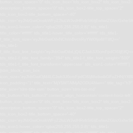
button_icon_space=”0″ tds_icon_box=”tds_icon_box2″ tds_icon_box2-
description_bottom_space=”0″ tds_icon_box2-title_top_space=”2″
tds_icon_box2-title_bottom_space=”-40″
tdc_css=”eyJhbGwiOnsibWFyZ2luLWJvdHRvbSI6IjEwIiwiZGlzcGxhe
tds_icon1-hover_color=”rgba(255,255,255,0.8)” tds_title1-
title_color=”#ffffff” tds_title1-hover_title_color=”#ffffff” tds_title1-
f_title_font_size=”eyJhbGwiOiIxNCIsInBvcnRyYWl0IjoiMTIifQ==”
tds_title1-
f_title_font_line_height=”eyJhbGwiOiIxLjQiLCJwb3J0cmFpdCI6IjEifQ=
tds_title1-f_title_font_family=”394″ tds_title1-f_title_font_weight=”500″
tds_title1-f_title_font_transform=”uppercase” tds_icon1-color=”#ffffff”]
[tdm_block_icon_box
icon_size=”eyJhbGwiOjM4LCJwb3J0cmFpdCI6IjMwIiwibGFuZHNjYXBlI
icon_padding=”1″ title_text=”MjY5MTAlMjA2ODU4Nw==” title_tag=”h3″
title_size=”tdm-title-xsm” button_size=”tdm-btn-md”
tds_button=”tds_button3″ content_align_horizontal=”content-horiz-left”
button_icon_space=”0″ tds_icon_box=”tds_icon_box2″ tds_icon_box2-
description_bottom_space=”0″ tds_icon_box2-title_top_space=”2″
tds_icon_box2-title_bottom_space=”-40″
tdc_css=”eyJhbGwiOnsibWFyZ2luLWJvdHRvbSI6IjEwIiwiZGlzcGxhe
tds_icon1-hover_color=”rgba(255,255,255,0.8)” tds_title1-
title_color=”#ffffff” tds_title1-hover_title_color=”#ffffff” tds_title1-