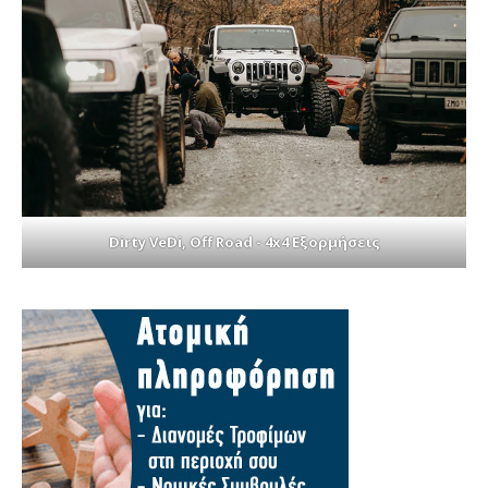
Dirty VeDi, Off Road - 4x4 Εξορμήσεις