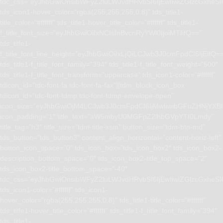
tdc_css=”eyJhbGwiOnsibWFyZ2luLWJvdHRvbSI6IjEwIiwiZGlzcGxhe
tds_icon1-hover_color=”rgba(255,255,255,0.8)” tds_title1-
title_color=”#ffffff” tds_title1-hover_title_color=”#ffffff” tds_title1-
f_title_font_size=”eyJhbGwiOiIxNCIsInBvcnRyYWl0IjoiMTIifQ==”
tds_title1-
f_title_font_line_height=”eyJhbGwiOiIxLjQiLCJwb3J0cmFpdCI6IjEifQ=
tds_title1-f_title_font_family=”394″ tds_title1-f_title_font_weight=”500″
tds_title1-f_title_font_transform=”uppercase” tds_icon1-color=”#ffffff”
tdicon_id=”tdc-font-fa tdc-font-fa-fax”][tdm_block_icon_box
tdicon_id=”tdc-font-tdmp tdc-font-tdmp-envelope-open”
icon_size=”eyJhbGwiOjM4LCJwb3J0cmFpdCI6IjMwIiwibGFuZHNjYXBlI
icon_padding=”1″ title_text=”aW5mbyU0MGFpZ2lhbGVpYTI0Lmdy”
title_tag=”h3″ title_size=”tdm-title-xsm” button_size=”tdm-btn-md”
tds_button=”tds_button3″ content_align_horizontal=”content-horiz-left”
button_icon_space=”0″ tds_icon_box=”tds_icon_box2″ tds_icon_box2-
description_bottom_space=”0″ tds_icon_box2-title_top_space=”2″
tds_icon_box2-title_bottom_space=”-40″
tdc_css=”eyJhbGwiOnsibWFyZ2luLWJvdHRvbSI6IjEwIiwiZGlzcGxhe
tds_icon1-color=”#ffffff” tds_icon1-
hover_color=”rgba(255,255,255,0.8)” tds_title1-title_color=”#ffffff”
tds_title1-hover_title_color=”#ffffff” tds_title1-f_title_font_family=”394″
tds_title1-