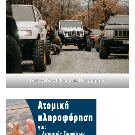
Dirty VeDi, Off Road - 4x4 Εξορμήσεις