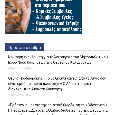
Πρόσφατα άρθρα
Νεώτερη ενημέρωση για τη λειτουργία του Μητροπολιτικού
Ιερού Ναού Κοιμήσεως της Θεοτόκου Καλαβρύτων
8 Αυγούστου 2026
Θέμης Προδρομάκης: «Το να ξεκινά κανείς από το Αίγιο δεν
είναι εμπόδιο… είναι πλούτος» – O Δήμος τίμησε το
διακεκριμένο Αιγιώτη Καθηγητή
7 Αυγούστου 2026
«Πράσινο φως» για την οριστική θωράκιση του Οδοντωτού:
Η Περιφέρεια Δυτικής Ελλάδας διαθέτει 1,86 εκατ. ευρώ για