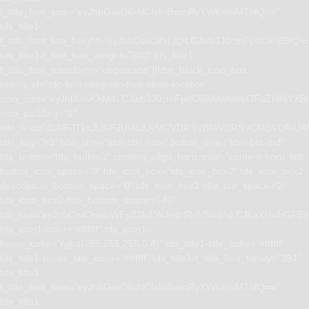
f_title_font_size=”eyJhbGwiOiIxNCIsInBvcnRyYWl0IjoiMTIifQ==”
tds_title1-
f_title_font_line_height=”eyJhbGwiOiIxLjQiLCJwb3J0cmFpdCI6IjEifQ=
tds_title1-f_title_font_weight=”500″ tds_title1-
f_title_font_transform=”uppercase”][tdm_block_icon_box
tdicon_id=”tdc-font-tdmp tdc-font-tdmp-location”
icon_size=”eyJhbGwiOjM4LCJwb3J0cmFpdCI6IjMwIiwibGFuZHNjYXBlI
icon_padding=”1″
title_text=”JUNFJTkxJUNFJUI4LiUyMCVDRSVBNiVDRSVCMSVD
title_tag=”h3″ title_size=”tdm-title-xsm” button_size=”tdm-btn-md”
tds_button=”tds_button3″ content_align_horizontal=”content-horiz-left”
button_icon_space=”0″ tds_icon_box=”tds_icon_box2″ tds_icon_box2-
description_bottom_space=”0″ tds_icon_box2-title_top_space=”2″
tds_icon_box2-title_bottom_space=”-40″
tdc_css=”eyJhbGwiOnsibWFyZ2luLWJvdHRvbSI6IjAiLCJkaXNwbGF5I
tds_icon1-color=”#ffffff” tds_icon1-
hover_color=”rgba(255,255,255,0.8)” tds_title1-title_color=”#ffffff”
tds_title1-hover_title_color=”#ffffff” tds_title1-f_title_font_family=”394″
tds_title1-
f_title_font_size=”eyJhbGwiOiIxNCIsInBvcnRyYWl0IjoiMTIifQ==”
tds_title1-