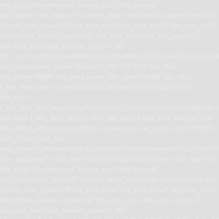
title_size=”tdm-title-xsm” button_size=”tdm-btn-md”
tds_button=”tds_button3″ content_align_horizontal=”content-horiz-left”
button_icon_space=”0″ tds_icon_box=”tds_icon_box2″ tds_icon_box2-
description_bottom_space=”0″ tds_icon_box2-title_top_space=”2″
tds_icon_box2-title_bottom_space=”-40″
tdc_css=”eyJhbGwiOnsibWFyZ2luLWJvdHRvbSI6IjEwIiwiZGlzcGxhe
tds_icon1-hover_color=”rgba(255,255,255,0.8)” tds_title1-
title_color=”#ffffff” tds_title1-hover_title_color=”#ffffff” tds_title1-
f_title_font_size=”eyJhbGwiOiIxNCIsInBvcnRyYWl0IjoiMTIifQ==”
tds_title1-
f_title_font_line_height=”eyJhbGwiOiIxLjQiLCJwb3J0cmFpdCI6IjEifQ=
tds_title1-f_title_font_family=”394″ tds_title1-f_title_font_weight=”500″
tds_title1-f_title_font_transform=”uppercase” tds_icon1-color=”#ffffff”]
[tdm_block_icon_box
icon_size=”eyJhbGwiOjM4LCJwb3J0cmFpdCI6IjMwIiwibGFuZHNjYXBlI
icon_padding=”1″ title_text=”MjY5MTAlMjA2ODU4Nw==” title_tag=”h3″
title_size=”tdm-title-xsm” button_size=”tdm-btn-md”
tds_button=”tds_button3″ content_align_horizontal=”content-horiz-left”
button_icon_space=”0″ tds_icon_box=”tds_icon_box2″ tds_icon_box2-
description_bottom_space=”0″ tds_icon_box2-title_top_space=”2″
tds_icon_box2-title_bottom_space=”-40″