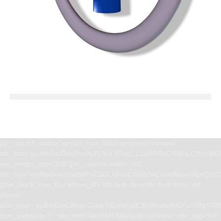
[vc_row full_width=”stretch_row_1400 td-stretch-content”
tdc_css=”eyJhbGwiOnsiYm9yZGVyLXRvcC13aWR0aCI6IjEiLCJwYWRk
svg_height_top=”200″][vc_column width=”1/4″
tdc_css=”eyJhbGwiOnsibWFyZ2luLXRvcCI6Ii0yMCIsImNvbnRlbnQta
[tdm_block_icon_box tdicon_id=”tdc-font-tdmp tdc-font-tdmp-old-
phone”
icon_size=”eyJhbGwiOjM4LCJwb3J0cmFpdCI6IjMwIiwibGFuZHNjYXBlI
icon_padding=”1″ title_text=”MjY5MTAlMjAyMzUwNw==” title_tag=”h3″