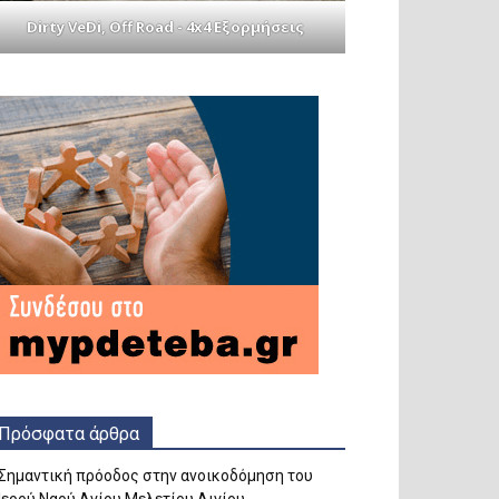
Dirty VeDi, Off Road - 4x4 Εξορμήσεις
Πρόσφατα άρθρα
Σημαντική πρόοδος στην ανοικοδόμηση του