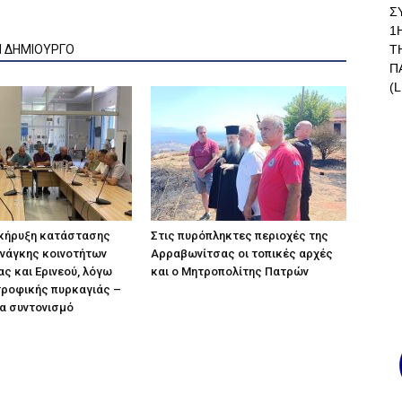
Σ
1
Τ
Ν ΔΗΜΙΟΥΡΓΟ
Π
(L
 κήρυξη κατάστασης
Στις πυρόπληκτες περιοχές της
νάγκης κοινοτήτων
Αρραβωνίτσας οι τοπικές αρχές
ας και Ερινεού, λόγω
και ο Μητροπολίτης Πατρών
τροφικής πυρκαγιάς –
α συντονισμό