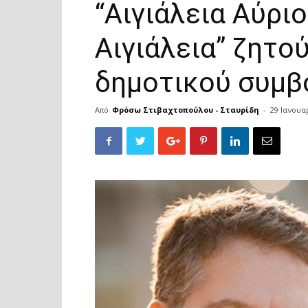
“Αιγιάλεια Αύριο
Αιγιάλεια” ζητο
δημοτικού συμβο
Από
Φρόσω Στιβαχτοπούλου - Σταυρίδη
-
29 Ιανουα