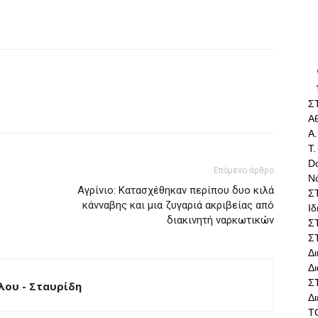
Σ
Αθ
Α.
Τ.
Do
Επόμενο άρθρο
Ν
Αγρίνιο: Κατασχέθηκαν περίπου δυο κιλά
Σ
κάνναβης και μια ζυγαριά ακριβείας από
Ι
διακινητή ναρκωτικών
Σ
Σ
Δ
Δι
Σ
ου - Σταυρίδη
Δ
Τ