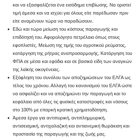
και να εξασφαλίζεται ένα εισόδημα επιβίωσης. Να οριστεί
τιμή άμεσα και να ισχύει για όλους είτε παρέδωσαν πριν
είτε αναμένουν τώρα να παραδώσουν.
Εδώ και τώρα μείωση του κόστους παραγωγής και
επιδότησή του. Αφορολόγητο πετρέλαιο όπως στους
εφοπλιστές. Μείωση της τιμής του αγροτικού ρεύματος,
κατάργηση της ρήτρας αναπροσαρμογής. Κατάργηση του
ΦΠΑ σε μέσα και εφόδια και σε βασικά είδη των αναγκών
της λαϊκής οικογένειας.
Εξόφληση του συνόλου των αποζημιώσεων του ΕΛΓΑ ως
τέλος του χρόνου. Αλλαγή του κανονισμού του ΕΛΓΑ ώστε
να ασφαλίζει και να αποζημιώνει την παραγωγή και το
κεφάλαιο από όλες τις φυσικές καταστροφές και νόσους
στο 100% με επαρκή κρατική χρηματοδότηση.
Άμεσα έργα για αντιπυρική, αντιπλημμυρική,
αντισεισμική, αντιχαλαζική και αντιανεμική θωράκιση και
προστασία της παραγωγής και της ζωής μας.