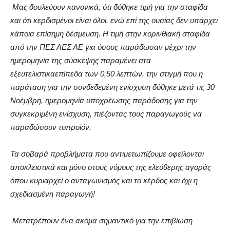
Μας δουλεύουν κανονικά, ότι δόθηκε τιμή για την σταφίδα
και ότι κερδισμένοι είναι όλοι, ενώ επί της ουσίας δεν υπάρχει
κάποια επίσημη δέσμευση. Η τιμή στην κορινθιακή σταφίδα
από την ΠΕΣ ΑΕΣ ΑΕ για όσους παράδωσαν μέχρι την
ημερομηνία της σύσκεψης παραμένει στα
εξευτελιστικα
επίπεδα
των
0,50 λεπτών
,
την στιγμή που η
παράταση για την συνδεδεμένη ενίσχυση δόθηκε μετά τις 30
Νοέμβρη, ημερομηνία υποχρέωσης παράδοσης για την
συγκεκριμένη ενίσχυση
,
πιέζοντας
τους
παραγωγούς
να
παραδώσουν
το
προϊόν
.
Τα σοβαρά προβλήματα που αντιμετωπίζουμε οφείλονται
αποκλειστικά και μόνο στους νόμους της ελεύθερης αγοράς
όπου κυριαρχεί ο ανταγωνισμός και το κέρδος και όχι η
σχεδιασμένη παραγωγή!
Μετατρέπουν ένα ακόμα σημαντικό για την επιβίωση