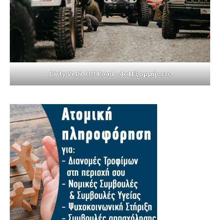
Dirty VeDi, Off Road - 4x4 Εξορμήσεις