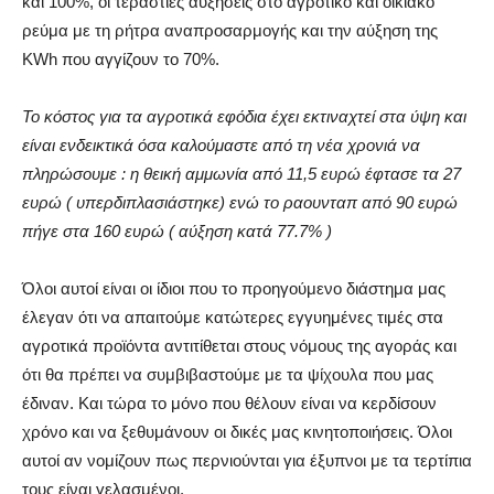
και 100%, οι τεράστιες αυξήσεις στο αγροτικό και οικιακό
ρεύμα με τη ρήτρα αναπροσαρμογής και την αύξηση της
KWh που αγγίζουν το 70%.
Το κόστος για τα αγροτικά εφόδια έχει εκτιναχτεί στα ύψη και
είναι ενδεικτικά όσα καλούμαστε από τη νέα χρονιά να
πληρώσουμε : η θεική αμμωνία από 11,5 ευρώ έφτασε τα 27
ευρώ ( υπερδιπλασιάστηκε) ενώ το ραουνταπ από 90 ευρώ
πήγε στα 160 ευρώ ( αύξηση κατά 77.7% )
Όλοι αυτοί είναι οι ίδιοι που το προηγούμενο διάστημα μας
έλεγαν ότι να απαιτούμε κατώτερες εγγυημένες τιμές στα
αγροτικά προϊόντα αντιτίθεται στους νόμους της αγοράς και
ότι θα πρέπει να συμβιβαστούμε με τα ψίχουλα που μας
έδιναν. Και τώρα το μόνο που θέλουν είναι να κερδίσουν
χρόνο και να ξεθυμάνουν οι δικές μας κινητοποιήσεις. Όλοι
αυτοί αν νομίζουν πως περνιούνται για έξυπνοι με τα τερτίπια
τους είναι γελασμένοι.