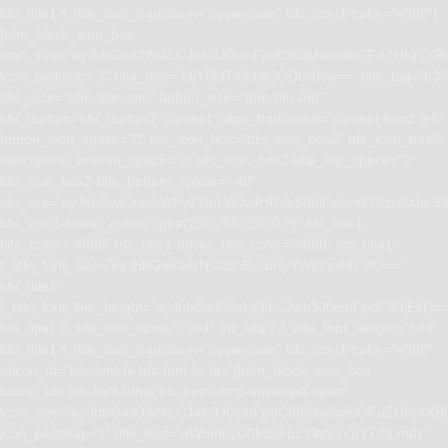
tds_title1-f_title_font_transform=”uppercase” tds_icon1-color=”#ffffff”]
[tdm_block_icon_box
icon_size=”eyJhbGwiOjM4LCJwb3J0cmFpdCI6IjMwIiwibGFuZHNjYXBlI
icon_padding=”1″ title_text=”MjY5MTAlMjA2ODU4Nw==” title_tag=”h3″
title_size=”tdm-title-xsm” button_size=”tdm-btn-md”
tds_button=”tds_button3″ content_align_horizontal=”content-horiz-left”
button_icon_space=”0″ tds_icon_box=”tds_icon_box2″ tds_icon_box2-
description_bottom_space=”0″ tds_icon_box2-title_top_space=”2″
tds_icon_box2-title_bottom_space=”-40″
tdc_css=”eyJhbGwiOnsibWFyZ2luLWJvdHRvbSI6IjEwIiwiZGlzcGxhe
tds_icon1-hover_color=”rgba(255,255,255,0.8)” tds_title1-
title_color=”#ffffff” tds_title1-hover_title_color=”#ffffff” tds_title1-
f_title_font_size=”eyJhbGwiOiIxNCIsInBvcnRyYWl0IjoiMTIifQ==”
tds_title1-
f_title_font_line_height=”eyJhbGwiOiIxLjQiLCJwb3J0cmFpdCI6IjEifQ=
tds_title1-f_title_font_family=”394″ tds_title1-f_title_font_weight=”500″
tds_title1-f_title_font_transform=”uppercase” tds_icon1-color=”#ffffff”
tdicon_id=”tdc-font-fa tdc-font-fa-fax”][tdm_block_icon_box
tdicon_id=”tdc-font-tdmp tdc-font-tdmp-envelope-open”
icon_size=”eyJhbGwiOjM4LCJwb3J0cmFpdCI6IjMwIiwibGFuZHNjYXBlI
icon_padding=”1″ title_text=”aW5mbyU0MGFpZ2lhbGVpYTI0Lmdy”