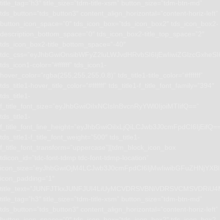
title_tag=”h3″ title_size=”tdm-title-xsm” button_size=”tdm-btn-md”
tds_button=”tds_button3″ content_align_horizontal=”content-horiz-left”
button_icon_space=”0″ tds_icon_box=”tds_icon_box2″ tds_icon_box2-
description_bottom_space=”0″ tds_icon_box2-title_top_space=”2″
tds_icon_box2-title_bottom_space=”-40″
tdc_css=”eyJhbGwiOnsibWFyZ2luLWJvdHRvbSI6IjEwIiwiZGlzcGxhe
tds_icon1-color=”#ffffff” tds_icon1-
hover_color=”rgba(255,255,255,0.8)” tds_title1-title_color=”#ffffff”
tds_title1-hover_title_color=”#ffffff” tds_title1-f_title_font_family=”394″
tds_title1-
f_title_font_size=”eyJhbGwiOiIxNCIsInBvcnRyYWl0IjoiMTIifQ==”
tds_title1-
f_title_font_line_height=”eyJhbGwiOiIxLjQiLCJwb3J0cmFpdCI6IjEifQ=
tds_title1-f_title_font_weight=”500″ tds_title1-
f_title_font_transform=”uppercase”][tdm_block_icon_box
tdicon_id=”tdc-font-tdmp tdc-font-tdmp-location”
icon_size=”eyJhbGwiOjM4LCJwb3J0cmFpdCI6IjMwIiwibGFuZHNjYXBlI
icon_padding=”1″
title_text=”JUNFJTkxJUNFJUI4LiUyMCVDRSVBNiVDRSVCMSVD
title_tag=”h3″ title_size=”tdm-title-xsm” button_size=”tdm-btn-md”
tds_button=”tds_button3″ content_align_horizontal=”content-horiz-left”
button_icon_space=”0″ tds_icon_box=”tds_icon_box2″ tds_icon_box2-