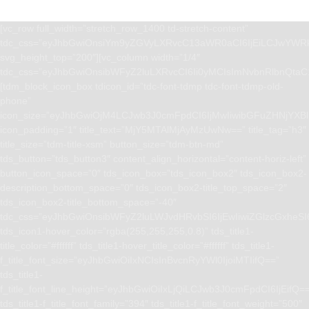
[vc_row full_width=”stretch_row_1400 td-stretch-content”
tdc_css=”eyJhbGwiOnsiYm9yZGVyLXRvcC13aWR0aCI6IjEiLCJwYWRk
svg_height_top=”200″][vc_column width=”1/4″
tdc_css=”eyJhbGwiOnsibWFyZ2luLXRvcCI6Ii0yMCIsImNvbnRlbnQta
[tdm_block_icon_box tdicon_id=”tdc-font-tdmp tdc-font-tdmp-old-
phone”
icon_size=”eyJhbGwiOjM4LCJwb3J0cmFpdCI6IjMwIiwibGFuZHNjYXBlI
icon_padding=”1″ title_text=”MjY5MTAlMjAyMzUwNw==” title_tag=”h3″
title_size=”tdm-title-xsm” button_size=”tdm-btn-md”
tds_button=”tds_button3″ content_align_horizontal=”content-horiz-left”
button_icon_space=”0″ tds_icon_box=”tds_icon_box2″ tds_icon_box2-
description_bottom_space=”0″ tds_icon_box2-title_top_space=”2″
tds_icon_box2-title_bottom_space=”-40″
tdc_css=”eyJhbGwiOnsibWFyZ2luLWJvdHRvbSI6IjEwIiwiZGlzcGxhe
tds_icon1-hover_color=”rgba(255,255,255,0.8)” tds_title1-
title_color=”#ffffff” tds_title1-hover_title_color=”#ffffff” tds_title1-
f_title_font_size=”eyJhbGwiOiIxNCIsInBvcnRyYWl0IjoiMTIifQ==”
tds_title1-
f_title_font_line_height=”eyJhbGwiOiIxLjQiLCJwb3J0cmFpdCI6IjEifQ=
tds_title1-f_title_font_family=”394″ tds_title1-f_title_font_weight=”500″