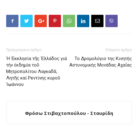
Προηγούμενο άρθρο
Επόμενο άρθρο
Ἡ Ἐκκλησία τῆς Ἑλλάδος γιά
Το Δρομολόγιο της Κινητής
τήν ἐκδημία τοῦ
Αστυνομικής Μονάδας Αχαΐας
Μητροπολίτου Λαγκαδᾶ,
Λητῆς καί Ρεντίνης κυροῦ
Ἰωάννου
Φρόσω Στιβαχτοπούλου - Σταυρίδη