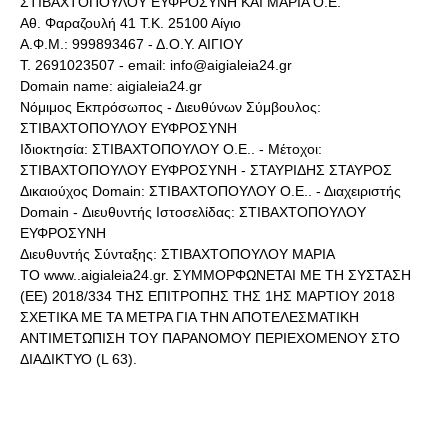
ΣΤΙΒΑΧΤΟΠΟΥΛΟΥ ΕΥΦΡΟΣΥΝΗ ΚΑΙ ΜΑΡΙΑ Ο.Ε.
Αθ. Φαραζουλή 41 Τ.Κ. 25100 Αίγιο
Α.Φ.Μ.: 999893467 - Δ.Ο.Υ. ΑΙΓΙΟΥ
Τ. 2691023507 - email: info@aigialeia24.gr
Domain name: aigialeia24.gr
Νόμιμος Εκπρόσωπος - Διευθύνων Σύμβουλος:
ΣΤΙΒΑΧΤΟΠΟΥΛΟΥ ΕΥΦΡΟΣΥΝΗ
Ιδιοκτησία: ΣΤΙΒΑΧΤΟΠΟΥΛΟΥ Ο.Ε.. - Μέτοχοι:
ΣΤΙΒΑΧΤΟΠΟΥΛΟΥ ΕΥΦΡΟΣΥΝΗ - ΣΤΑΥΡΙΔΗΣ ΣΤΑΥΡΟΣ
Δικαιούχος Domain: ΣΤΙΒΑΧΤΟΠΟΥΛΟΥ Ο.Ε.. - Διαχειριστής
Domain - Διευθυντής Ιστοσελίδας: ΣΤΙΒΑΧΤΟΠΟΥΛΟΥ
ΕΥΦΡΟΣΥΝΗ
Διευθυντής Σύνταξης: ΣΤΙΒΑΧΤΟΠΟΥΛΟΥ ΜΑΡΙΑ
ΤΟ www..aigialeia24.gr. ΣΥΜΜΟΡΦΩΝΕΤΑΙ ΜΕ ΤΗ ΣΥΣΤΑΣΗ
(ΕΕ) 2018/334 ΤΗΣ ΕΠΙΤΡΟΠΗΣ ΤΗΣ 1ΗΣ ΜΑΡΤΙΟΥ 2018
ΣΧΕΤΙΚΑ ΜΕ ΤΑ ΜΕΤΡΑ ΓΙΑ ΤΗΝ ΑΠΟΤΕΛΕΣΜΑΤΙΚΗ
ΑΝΤΙΜΕΤΩΠΙΣΗ ΤΟΥ ΠΑΡΑΝΟΜΟΥ ΠΕΡΙΕΧΟΜΕΝΟΥ ΣΤΟ
ΔΙΑΔΙΚΤΥΟ (L 63).