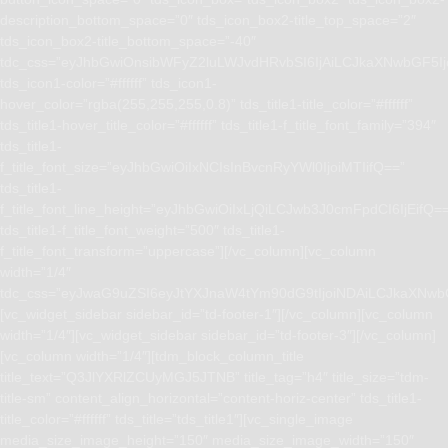
description_bottom_space=”0″ tds_icon_box2-title_top_space=”2″
tds_icon_box2-title_bottom_space=”-40″
tdc_css=”eyJhbGwiOnsibWFyZ2luLWJvdHRvbSI6IjAiLCJkaXNwbGF5I
tds_icon1-color=”#ffffff” tds_icon1-
hover_color=”rgba(255,255,255,0.8)” tds_title1-title_color=”#ffffff”
tds_title1-hover_title_color=”#ffffff” tds_title1-f_title_font_family=”394″
tds_title1-
f_title_font_size=”eyJhbGwiOiIxNCIsInBvcnRyYWl0IjoiMTIifQ==”
tds_title1-
f_title_font_line_height=”eyJhbGwiOiIxLjQiLCJwb3J0cmFpdCI6IjEifQ=
tds_title1-f_title_font_weight=”500″ tds_title1-
f_title_font_transform=”uppercase”][/vc_column][vc_column
width=”1/4″
tdc_css=”eyJwaG9uZSI6eyJtYXJnaW4tYm90dG9tIjoiNDAiLCJkaXNwb
[vc_widget_sidebar sidebar_id=”td-footer-1″][/vc_column][vc_column
width=”1/4″][vc_widget_sidebar sidebar_id=”td-footer-3″][/vc_column]
[vc_column width=”1/4″][tdm_block_column_title
title_text=”Q3JlYXRlZCUyMGJ5JTNB” title_tag=”h4″ title_size=”tdm-
title-sm” content_align_horizontal=”content-horiz-center” tds_title1-
title_color=”#ffffff” tds_title=”tds_title1″][vc_single_image
media_size_image_height=”150″ media_size_image_width=”150″