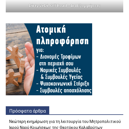
Dirty VeDi, Off Road - 4x4 Εξορμήσεις
Πρόσφατα άρθρα
Νεώτερη ενημέρωση για τη λειτουργία του Μητροπολιτικού
Ιερού Ναού Κοιμήσεως της Θεοτόκου Καλαβρύτων