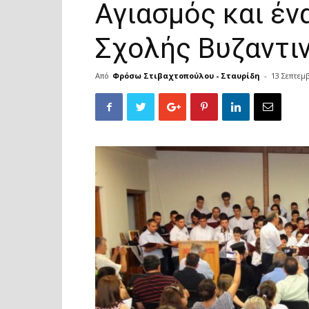
Αγιασμός και έ
Σχολής Βυζαντι
Από
Φρόσω Στιβαχτοπούλου - Σταυρίδη
-
13 Σεπτεμ