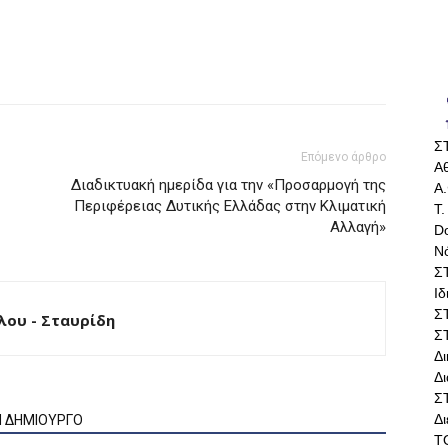
Σ
Επόμενο άρθρο
Αθ
Διαδικτυακή ημερίδα για την «Προσαρμογή της
Α.
Περιφέρειας Δυτικής Ελλάδας στην Κλιματική
Τ.
Αλλαγή»
Do
Ν
Σ
Ι
Σ
ου - Σταυρίδη
Σ
Δ
Δι
Σ
Δ
Ν ΔΗΜΙΟΥΡΓΟ
Τ