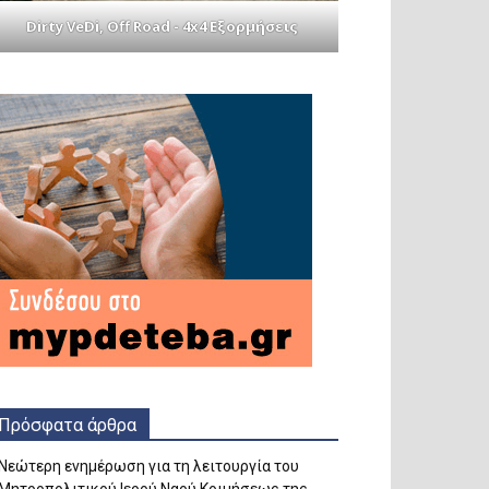
Dirty VeDi, Off Road - 4x4 Εξορμήσεις
Πρόσφατα άρθρα
Νεώτερη ενημέρωση για τη λειτουργία του