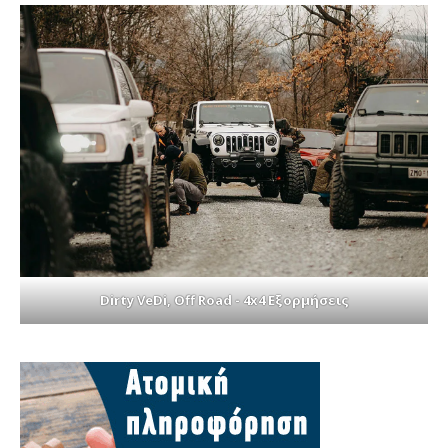
Dirty VeDi, Off Road - 4x4 Εξορμήσεις