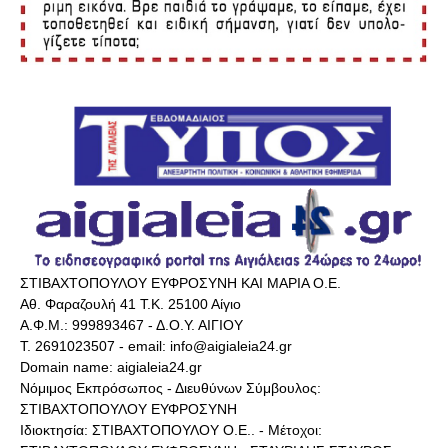
ΣΤΙΒΑΧΤΟΠΟΥΛΟΥ ΕΥΦΡΟΣΥΝΗ ΚΑΙ ΜΑΡΙΑ Ο.Ε.
Αθ. Φαραζουλή 41 Τ.Κ. 25100 Αίγιο
Α.Φ.Μ.: 999893467 - Δ.Ο.Υ. ΑΙΓΙΟΥ
Τ. 2691023507 - email: info@aigialeia24.gr
Domain name: aigialeia24.gr
Νόμιμος Εκπρόσωπος - Διευθύνων Σύμβουλος:
ΣΤΙΒΑΧΤΟΠΟΥΛΟΥ ΕΥΦΡΟΣΥΝΗ
Ιδιοκτησία: ΣΤΙΒΑΧΤΟΠΟΥΛΟΥ Ο.Ε.. - Μέτοχοι: