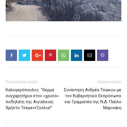
Προηγούμενο άρθρο
Επόμενο άρθρο
Καλογερόπουλος: “Θερμά
Συνάντηση Ανδρέα Τσώκου με
συγχαρητήρια στον «χρυσό»
τον Κυβερνητικό Εκπρόσωπο
ποδηλάτη της Αιγιάλειας
και Γραμματέα της Ν.Δ. Παύλο
Χρήστο Τσερεντζούλια!”
Μαρινάκη