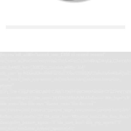
[vc_row full_width=”stretch_row_1400 td-stretch-content”
tdc_css=”eyJhbGwiOnsiYm9yZGVyLXRvcC13aWR0aCI6IjEiLCJwYWRk
svg_height_top=”200″][vc_column width=”1/4″
tdc_css=”eyJhbGwiOnsibWFyZ2luLXRvcCI6Ii0yMCIsImNvbnRlbnQta
[tdm_block_icon_box tdicon_id=”tdc-font-tdmp tdc-font-tdmp-old-
phone”
icon_size=”eyJhbGwiOjM4LCJwb3J0cmFpdCI6IjMwIiwibGFuZHNjYXBlI
icon_padding=”1″ title_text=”MjY5MTAlMjAyMzUwNw==” title_tag=”h3″
title_size=”tdm-title-xsm” button_size=”tdm-btn-md”
tds_button=”tds_button3″ content_align_horizontal=”content-horiz-left”
button_icon_space=”0″ tds_icon_box=”tds_icon_box2″ tds_icon_box2-
description_bottom_space=”0″ tds_icon_box2-title_top_space=”2″
tds_icon_box2-title_bottom_space=”-40″