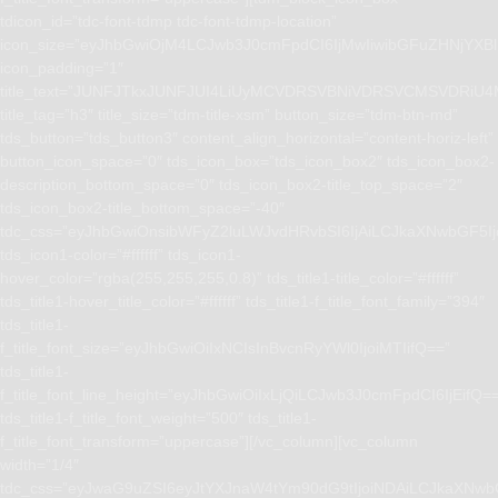
tdicon_id=”tdc-font-tdmp tdc-font-tdmp-location”
icon_size=”eyJhbGwiOjM4LCJwb3J0cmFpdCI6IjMwIiwibGFuZHNjYXBlI
icon_padding=”1″
title_text=”JUNFJTkxJUNFJUI4LiUyMCVDRSVBNiVDRSVCMSVD
title_tag=”h3″ title_size=”tdm-title-xsm” button_size=”tdm-btn-md”
tds_button=”tds_button3″ content_align_horizontal=”content-horiz-left”
button_icon_space=”0″ tds_icon_box=”tds_icon_box2″ tds_icon_box2-
description_bottom_space=”0″ tds_icon_box2-title_top_space=”2″
tds_icon_box2-title_bottom_space=”-40″
tdc_css=”eyJhbGwiOnsibWFyZ2luLWJvdHRvbSI6IjAiLCJkaXNwbGF5I
tds_icon1-color=”#ffffff” tds_icon1-
hover_color=”rgba(255,255,255,0.8)” tds_title1-title_color=”#ffffff”
tds_title1-hover_title_color=”#ffffff” tds_title1-f_title_font_family=”394″
tds_title1-
f_title_font_size=”eyJhbGwiOiIxNCIsInBvcnRyYWl0IjoiMTIifQ==”
tds_title1-
f_title_font_line_height=”eyJhbGwiOiIxLjQiLCJwb3J0cmFpdCI6IjEifQ=
tds_title1-f_title_font_weight=”500″ tds_title1-
f_title_font_transform=”uppercase”][/vc_column][vc_column
width=”1/4″
tdc_css=”eyJwaG9uZSI6eyJtYXJnaW4tYm90dG9tIjoiNDAiLCJkaXNwb