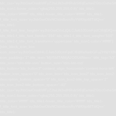
tdc_css=”eyJhbGwiOnsibWFyZ2luLWJvdHRvbSI6IjEwIiwiZGlzcGxhe
tds_icon1-hover_color=”rgba(255,255,255,0.8)” tds_title1-
title_color=”#ffffff” tds_title1-hover_title_color=”#ffffff” tds_title1-
f_title_font_size=”eyJhbGwiOiIxNCIsInBvcnRyYWl0IjoiMTIifQ==”
tds_title1-
f_title_font_line_height=”eyJhbGwiOiIxLjQiLCJwb3J0cmFpdCI6IjEifQ=
tds_title1-f_title_font_family=”394″ tds_title1-f_title_font_weight=”500″
tds_title1-f_title_font_transform=”uppercase” tds_icon1-color=”#ffffff”]
[tdm_block_icon_box
icon_size=”eyJhbGwiOjM4LCJwb3J0cmFpdCI6IjMwIiwibGFuZHNjYXBlI
icon_padding=”1″ title_text=”MjY5MTAlMjA2ODU4Nw==” title_tag=”h3″
title_size=”tdm-title-xsm” button_size=”tdm-btn-md”
tds_button=”tds_button3″ content_align_horizontal=”content-horiz-left”
button_icon_space=”0″ tds_icon_box=”tds_icon_box2″ tds_icon_box2-
description_bottom_space=”0″ tds_icon_box2-title_top_space=”2″
tds_icon_box2-title_bottom_space=”-40″
tdc_css=”eyJhbGwiOnsibWFyZ2luLWJvdHRvbSI6IjEwIiwiZGlzcGxhe
tds_icon1-hover_color=”rgba(255,255,255,0.8)” tds_title1-
title_color=”#ffffff” tds_title1-hover_title_color=”#ffffff” tds_title1-
f_title_font_size=”eyJhbGwiOiIxNCIsInBvcnRyYWl0IjoiMTIifQ==”
tds_title1-