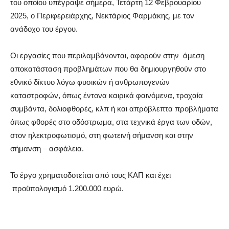
του οποίου υπέγραψε σήμερα, Τετάρτη 12 Φεβρουαρίου
2025, ο Περιφερειάρχης,
Νεκτάριος Φαρμάκης
, με τον
ανάδοχο του έργου.
Οι εργασίες
που περιλαμβάνονται,
αφορούν στην άμεση
αποκατάσταση προβλημάτων που θα δημιουργηθούν στο
εθνικό δίκτυο λόγω φυσικών ή ανθρωπογενών
καταστροφών
,
όπως έντονα καιρικά φαινόμενα, τροχαία
συμβάντα, δολιοφθορ
ές,
κλπ
ή και απρόβλεπτα προβλήματα
όπως φθορές στο οδόστρωμα,
στα τεχνικά έργα των οδών,
στον ηλεκτροφωτισμό, στη φωτεινή σήμανση και στην
σήμανση – ασφάλεια.
Το έργο χρηματοδοτείται από τ
ους
ΚΑΠ
και
έχει
προϋπολογισμό 1.200.000
ευρώ.