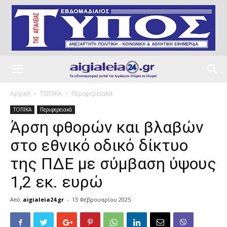
Αρχική
ΤΟΠΙΚΑ
Περιφερειακά
ΤΟΠΙΚΑ
Περιφερειακά
Άρση φθορών και βλαβών
στο εθνικό οδικό δίκτυο
της ΠΔΕ με σύμβαση ύψους
1,2 εκ. ευρώ
Από
aigialeia24.gr
-
13 Φεβρουαρίου 2025