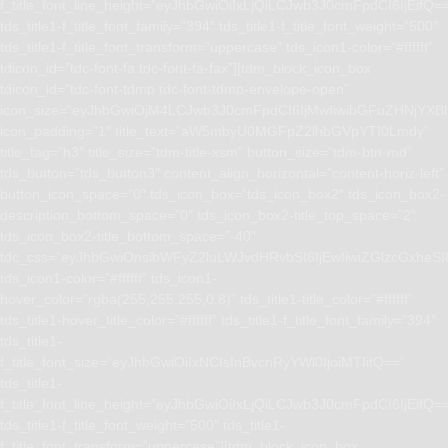
f_title_font_line_height=”eyJhbGwiOiIxLjQiLCJwb3J0cmFpdCI6IjEifQ=
tds_title1-f_title_font_family=”394″ tds_title1-f_title_font_weight=”500″
tds_title1-f_title_font_transform=”uppercase” tds_icon1-color=”#ffffff”
tdicon_id=”tdc-font-fa tdc-font-fa-fax”][tdm_block_icon_box
tdicon_id=”tdc-font-tdmp tdc-font-tdmp-envelope-open”
icon_size=”eyJhbGwiOjM4LCJwb3J0cmFpdCI6IjMwIiwibGFuZHNjYXBlI
icon_padding=”1″ title_text=”aW5mbyU0MGFpZ2lhbGVpYTI0Lmdy”
title_tag=”h3″ title_size=”tdm-title-xsm” button_size=”tdm-btn-md”
tds_button=”tds_button3″ content_align_horizontal=”content-horiz-left”
button_icon_space=”0″ tds_icon_box=”tds_icon_box2″ tds_icon_box2-
description_bottom_space=”0″ tds_icon_box2-title_top_space=”2″
tds_icon_box2-title_bottom_space=”-40″
tdc_css=”eyJhbGwiOnsibWFyZ2luLWJvdHRvbSI6IjEwIiwiZGlzcGxhe
tds_icon1-color=”#ffffff” tds_icon1-
hover_color=”rgba(255,255,255,0.8)” tds_title1-title_color=”#ffffff”
tds_title1-hover_title_color=”#ffffff” tds_title1-f_title_font_family=”394″
tds_title1-
f_title_font_size=”eyJhbGwiOiIxNCIsInBvcnRyYWl0IjoiMTIifQ==”
tds_title1-
f_title_font_line_height=”eyJhbGwiOiIxLjQiLCJwb3J0cmFpdCI6IjEifQ=
tds_title1-f_title_font_weight=”500″ tds_title1-
f_title_font_transform=”uppercase”][tdm_block_icon_box