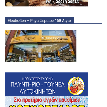
ElectroGen – Ρήγα Φεραίου 158 Αίγιο