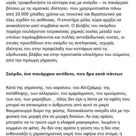
υγεία, τροφοδοτήστε τα κύτταρα σας με σκόρδο – το πανάρχαιο
βότανο με τις ιαματικές ιδιότητες- που χρησιμοποιείται πάνω
από 10.000 χιλιάδες χρόνια ως τονωτικό και θεραπευτικό για
όλες σχεδόν τις ασθένειες. Η επιστήμη μόλις τώρα αρχίζει να
ανακαλύπτει γιατί συμβαίνει αυτό. Ο βολβός του σκόρδου
περιέχει τουλάχιστον τετρακόσιες χημικές ουσίες μεταξύ των
οποίων περιλαμβάνονται και πολλές αντιοξειδωτικές ουσίες, οι
οποίες προσδίδουν στο σκόρδο τις εκπληκτικές, ισχυρές
ιδιότητες του στην προφύλαξη των κυττάρων από τις
οξειδωτικές βλάβες και στην προστασία ολοκλήρου του σώματος
από την πρόωρη γήρανση.
Σκόρδο, ένα πανάρχαιο αντίδοτο, που δρα κατά πάντων
Κατά της γήρανσης, του καρκίνου, του Αλτζχάιμερ, της
κατάθλιψης, των αλλεργιών, του εμφράγματος, του κρυώματος,
των ιών, των μικροβίων… τέλος δεν έχει η λίστα με τα οφέλη που
μπορεί να αποκομίσει ο άνθρωπος από αυτό το μικρό
θαυματουργό δώρο της φύσης. Καταναλώστε σκόρδο είτε με την
φυσική του μορφή είτε σε μορφή δισκίων. Αν σας αρέσει,
μπορείτε να το τρώτε ωμό η ελαφρά μαγειρεμένο, λιωμένο η
κομμένο σε φέτες. Αν δεν σας αρέσει η γεύση του η δεν σας
ενθουσιάζει η χαρακτηριστική οσμή που αφήνει στο στόμα, ή