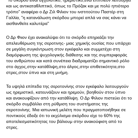
"Το σκόρδο είναι αγχολυτικό, ηρεμιστικό,ενώ επιπλέον λειτούργει
και ως αντικαταθλιπτικό, όπως το Πρόζακ και με πολύ ηπιότερο
τρόπο" αναφέρει ο Δρ Ζιλ Φιλιον του ινστιτούτου Παστέρ στη
Γαλλία, "η κατανάλωση σκόρδου μπορεί απλά να σας κάνει να
αισθανθείτε καλυτέρα"
Ο Δρ Φιιον έχει ανακαλύψει ότι το σκόρδο επηρεάζει την
απελευθέρωση της σεροτινης- μιας χημικής ουσίας που υπάρχει
σε μεγάλη συγκέντρωση στον εγκέφαλο και συμμετέχει στη
διαμόρφωση της ψυχολογικής διάθεσης και της συμπεριφοράς
του ανθρώπου και κατά συνέπεια διαδραματίζει σημαντικό ρόλο
στο άγχος,στην κατάθλιψη,στο άλγος,στην επιθετικότητα,στο
στρες,στον ύπνο και στη μνήμη.
Τα υψηλά επίπεδα της σεροτονίνης στον εγκέφαλο λειτουργούν
ως ηρεμιστικό, κατευνάζουν και ηρεμούν, βοηθούν στον ύπνο
και ανακουφίζουν από την κατάθλιψη. Ο Δρ Φιλιον πιστεύει ότι το
σκόρδο συμβάλλει στη ρύθμιση του συστήματος της
σεροτονἰνης. Μια ιαπωνική μελέτη που πραγματοποιήθηκε σε
ποντικούς έδειξε ότι το εκχύλισμα σκόρδου είχε το 60% της
αποτελεσματικότητας του βάλιουμ στην ανακούφιση από το
στρες.