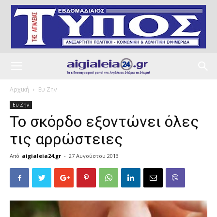
Αρχική
Ευ Ζην
Ευ Ζην
Το σκόρδο εξοντώνει όλες
τις αρρώστειες
Από
aigialeia24.gr
-
27 Αυγούστου 2013