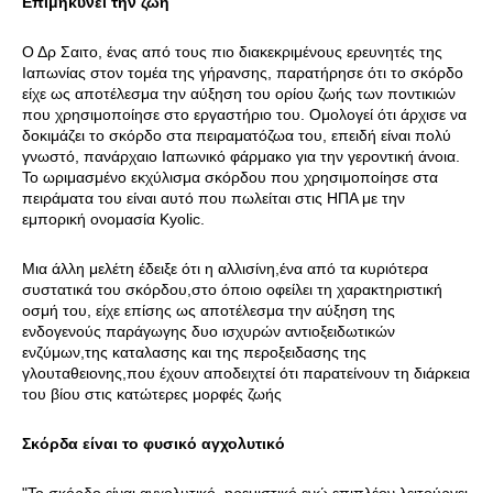
Επιμηκύνει την ζωή
Ο Δρ Σαιτο, ένας από τους πιο διακεκριμένους ερευνητές της
Ιαπωνίας στον τομέα της γήρανσης, παρατήρησε ότι το σκόρδο
είχε ως αποτέλεσμα την αύξηση του ορίου ζωής των ποντικιών
που χρησιμοποίησε στο εργαστήριο του. Ομολογεί ότι άρχισε να
δοκιμάζει το σκόρδο στα πειραματόζωα του, επειδή είναι πολύ
γνωστό, πανάρχαιο Ιαπωνικό φάρμακο για την γεροντική άνοια.
Το ωριμασμένο εκχύλισμα σκόρδου που χρησιμοποίησε στα
πειράματα του είναι αυτό που πωλείται στις ΗΠΑ με την
εμπορική ονομασία Kyolic.
Μια άλλη μελέτη έδειξε ότι η αλλισίνη,ένα από τα κυριότερα
συστατικά του σκόρδου,στο όποιο οφείλει τη χαρακτηριστική
οσμή του, είχε επίσης ως αποτέλεσμα την αύξηση της
ενδογενούς παράγωγης δυο ισχυρών αντιοξειδωτικών
ενζύμων,της καταλασης και της περοξειδασης της
γλουταθειονης,που έχουν αποδειχτεί ότι παρατείνουν τη διάρκεια
του βίου στις κατώτερες μορφές ζωής
Σκόρδα είναι το φυσικό αγχολυτικό