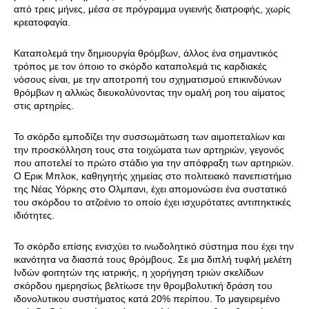
από τρεις μήνες, μέσα σε πρόγραμμα υγιεινής διατροφής, χωρίς
κρεατοφαγία.
Καταπολεμά την δημιουργία θρόμβων, άλλος ένα σημαντικός
τρόπος με τον όποιο το σκόρδο καταπολεμά τις καρδιακές
νόσους είναι, με την αποτροπή του σχηματισμού επικινδύνων
θρόμβων η αλλιώς διευκολύνοντας την ομαλή ροη του αίματος
στις αρτηρίες.
Το σκόρδο εμποδίζει την συσσωμάτωση των αιμοπεταλίων και
την προσκόλληση τους στα τοιχώματα των αρτηριών, γεγονός
που αποτελεί το πρώτο στάδιο για την απόφραξη των αρτηριών.
Ο Ερικ Μπλοκ, καθηγητής χημείας στο πολιτειακό πανεπιστήμιο
της Νέας Υόρκης στο Ολμπανι, έχει απομονώσει ένα συστατικό
του σκόρδου το ατζοένιο το οποίο έχει ισχυρότατες αντιπηκτικές
ιδιότητες.
Το σκόρδο επίσης ενισχύει το ινωδολητικό σύστημα που έχει την
ικανότητα να διασπά τους θρόμβους. Σε μια διπλή τυφλή μελέτη
Ινδών φοιτητών της ιατρικής, η χορήγηση τριών σκελίδων
σκόρδου ημερησίως βελτίωσε την θρομβολυτική δράση του
ιδονολυτικου συστήματος κατά 20% περίπου. Το μαγειρεμένο