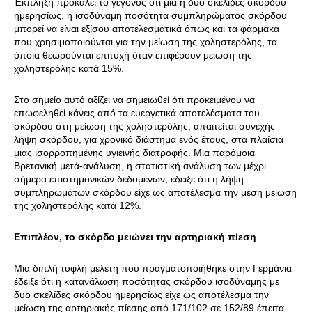
Έκπληξη προκαλεί το γεγονός ότι μια η δυο σκελίδες σκόρδου
ημερησίως, η ισοδύναμη ποσότητα συμπληρώματος σκόρδου
μπορεί να είναι εξίσου αποτελεσματικά όπως και τα φάρμακα
που χρησιμοποιούνται για την μείωση της χοληστερόλης, τα
όποια θεωρούνται επιτυχή όταν επιφέρουν μείωση της
χοληστερόλης κατά 15%.
Στο σημείο αυτό αξίζει να σημειωθεί ότι προκειμένου να
επωφεληθεί κάνεις από τα ευεργετικά αποτελέσματα του
σκόρδου στη μείωση της χοληστερόλης, απαιτείται συνεχής
λήψη σκόρδου, για χρονικό διάστημα ενός έτους, στα πλαίσια
μιας ισορροπημένης υγιεινής διατροφής. Μια παρόμοια
Βρετανική μετά-ανάλυση, η στατιστική ανάλυση των μέχρι
σήμερα επιστημονικών δεδομένων, έδειξε ότι η λήψη
συμπληρωμάτων σκόρδου είχε ως αποτέλεσμα την μέση μείωση
της χοληστερόλης κατά 12%.
Επιπλέον, το σκόρδο μειώνει την αρτηριακή πίεση
Μια διπλή τυφλή μελέτη που πραγματοποιήθηκε στην Γερμάνια
έδειξε ότι η κατανάλωση ποσότητας σκόρδου ισοδύναμης με
δυο σκελίδες σκόρδου ημερησίως είχε ως αποτέλεσμα την
μείωση της αρτηριακής πίεσης από 171/102 σε 152/89 έπειτα