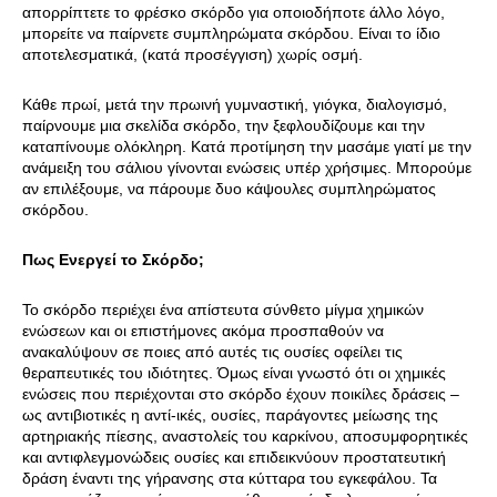
απορρίπτετε το φρέσκο σκόρδο για οποιοδήποτε άλλο λόγο,
μπορείτε να παίρνετε συμπληρώματα σκόρδου. Είναι το ίδιο
αποτελεσματικά, (κατά προσέγγιση) χωρίς οσμή.
Κάθε πρωί, μετά την πρωινή γυμναστική, γιόγκα, διαλογισμό,
παίρνουμε μια σκελίδα σκόρδο, την ξεφλουδίζουμε και την
καταπίνουμε ολόκληρη. Κατά προτίμηση την μασάμε γιατί με την
ανάμειξη του σάλιου γίνονται ενώσεις υπέρ χρήσιμες. Μπορούμε
αν επιλέξουμε, να πάρουμε δυο κάψουλες συμπληρώματος
σκόρδου.
Πως Ενεργεί το Σκόρδο;
Το σκόρδο περιέχει ένα απίστευτα σύνθετο μίγμα χημικών
ενώσεων και οι επιστήμονες ακόμα προσπαθούν να
ανακαλύψουν σε ποιες από αυτές τις ουσίες οφείλει τις
θεραπευτικές του ιδιότητες. Όμως είναι γνωστό ότι οι χημικές
ενώσεις που περιέχονται στο σκόρδο έχουν ποικίλες δράσεις –
ως αντιβιοτικές η αντί-ικές, ουσίες, παράγοντες μείωσης της
αρτηριακής πίεσης, αναστολείς του καρκίνου, αποσυμφορητικές
και αντιφλεγμονώδεις ουσίες και επιδεικνύουν προστατευτική
δράση έναντι της γήρανσης στα κύτταρα του εγκεφάλου. Τα