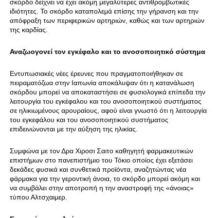
σκόρδο δείχνει να έχει ακόμη μεγαλύτερες αντιθρομβωτικές
ιδιότητες. Το σκόρδο καταπολεμά επίσης την γήρανση και την
απόφραξη των περιφερικών αρτηριών, καθώς και των αρτηριών
της καρδίας.
Αναζωογονεί τον εγκέφαλο και το ανοσοποιητικό σύστημα
Εντυπωσιακές νέες έρευνες που πραγματοποιήθηκαν σε
πειραματόζωα στην Ιαπωνία αποκάλυψαν ότι η κατανάλωση
σκόρδου μπορεί να αποκαταστήσει σε φυσιολογικά επίπεδα την
λειτουργία του εγκέφαλου και του ανοσοποιητικού συστήματος
σε ηλικιωμένους αρουραίους, αφού είναι γνωστό ότι η λειτουργία
του εγκεφάλου και του ανοσοποιητικού συστήματος
επιδεινώνονται με την αύξηση της ηλικίας.
Συμφώνα με τον Δρα Χιροσι Σαιτο καθηγητή φαρμακευτικών
επιστήμων στο πανεπιστήμιο του Τόκιο οποίος έχει εξετάσει
δεκάδες φυσικά και συνθετικά προϊόντα, αναζητώντας νέα
φάρμακα για την γεροντική άνοια, το σκόρδο μπορεί ακόμη και
να συμβάλει στην αποτροπή η την αναστροφή της «άνοιας»
τύπου Αλτσχαιμερ.