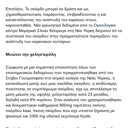
Επιπλέον, Το σκόρδο μπορεί να δράση και ως
χημικοθεραπευτικός παράγοντας, επιβραδύνοντας η και
καταστέλλοντας την ανάπτυξη του καρκίνου στους
καρκινοπαθείς. Νέα ερευνητικά δεδομένα από το Ο
γκολ
ογικό
κέντρο Μεμόριαλ Σλοαν Κέτερινγκ στη Νέα Υόρκη δείχνουν ότι τα
συστατικά του σκόρδου στην πραγματικότητα περιορίζουν την
ανάπτυξη των καρκινικών κυττάρων.
Μειώνει την χοληστερόλη
Σύμφωνα με μια σημαντική επισκόπηση όλων των
επιστημονικών δεδομένων που πραγματοποιήθηκε από τον
Στηβεν Γουορσοφσκι στο ιατρικό κολέγιο της Νέας Υόρκης, η
κατανάλωση μισής έως μιας σκελίδας σκόρδου, η ισοδύναμης
ποσότητας σε συμπλήρωμα σκόρδου, είχε ως αποτέλεσμα τη
μέση μείωση της υψηλής χοληστερόλης κατά 23 μονάδες,
δηλαδή κατά 9% περίπου. Στην ανάλυση του χρησιμοποιήθηκαν
και δοκιμάστηκαν καθημερινά 900mg ταμπλέτες σκόνης
σκόρδου kwai, σκονη σκόρδου που είχε υποστεί ξήρανση με
ψεκασμό και 1000 mg υδατικό εκχύλισμα Kyolic.