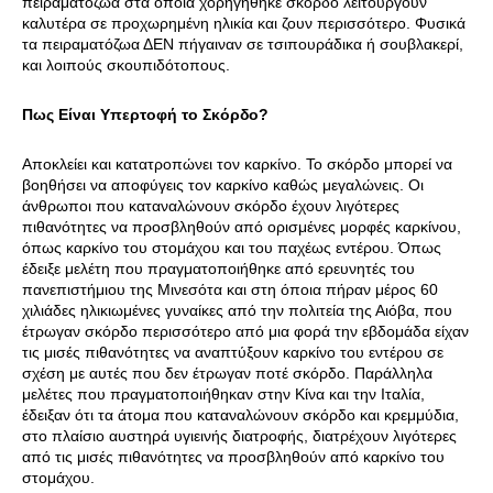
πειραματόζωα στα όποια χορηγήθηκε σκόρδο λειτουργούν
καλυτέρα σε προχωρημένη ηλικία και ζουν περισσότερο. Φυσικά
τα πειραματόζωα ΔΕΝ πήγαιναν σε τσιπουράδικα ή σουβλακερί,
και λοιπούς σκουπιδότοπους.
Πως Είναι Υπερτοφή το Σκόρδο?
Αποκλείει και κατατροπώνει τον καρκίνο. Το σκόρδο μπορεί να
βοηθήσει να αποφύγεις τον καρκίνο καθώς μεγαλώνεις. Οι
άνθρωποι που καταναλώνουν σκόρδο έχουν λιγότερες
πιθανότητες να προσβληθούν από ορισμένες μορφές καρκίνου,
όπως καρκίνο του στομάχου και του παχέως εντέρου. Όπως
έδειξε μελέτη που πραγματοποιήθηκε από ερευνητές του
πανεπιστήμιου της Μινεσότα και στη όποια πήραν μέρος 60
χιλιάδες ηλικιωμένες γυναίκες από την πολιτεία της Αιόβα, που
έτρωγαν σκόρδο περισσότερο από μια φορά την εβδομάδα είχαν
τις μισές πιθανότητες να αναπτύξουν καρκίνο του εντέρου σε
σχέση με αυτές που δεν έτρωγαν ποτέ σκόρδο. Παράλληλα
μελέτες που πραγματοποιήθηκαν στην Κίνα και την Ιταλία,
έδειξαν ότι τα άτομα που καταναλώνουν σκόρδο και κρεμμύδια,
στο πλαίσιο αυστηρά υγιεινής διατροφής, διατρέχουν λιγότερες
από τις μισές πιθανότητες να προσβληθούν από καρκίνο του
στομάχου.