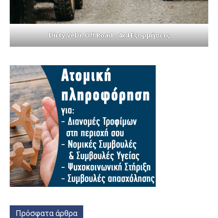
Dirty VeDi, Off Road - 4x4 Εξορμήσεις
Πρόσφατα άρθρα