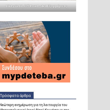
Dirty VeDi, Off Road - 4x4 Εξορμήσεις
Πρόσφατα άρθρα
Νεώτερη ενημέρωση για τη λειτουργία του