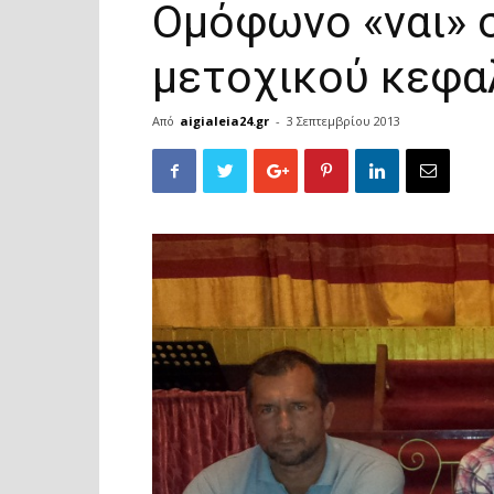
Ομόφωνο «ναι» 
μετοχικού κεφα
Από
aigialeia24.gr
-
3 Σεπτεμβρίου 2013