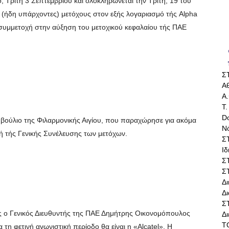
 Τρίτη 3 Σεπτεμβρίου και ολοκληρώνεται την Τρίτη, 19 του
(ήδη υπάρχοντες) μετόχους στον εξής λογαριασμό τής Alpha
 συμμετοχή στην αύξηση του μετοχικού κεφαλαίου τής ΠΑΕ
Σ
Αθ
Α.
Τ.
Do
υμβούλιο της Φιλαρμονικής Αιγίου, που παραχώρησε για ακόμα
Ν
γή τής Γενικής Συνέλευσης των μετόχων.
Σ
Ι
Σ
Σ
Δ
Δι
Σ
ς ο Γενικός Διευθυντής της ΠΑΕ Δημήτρης Οικονομόπουλος
Δ
Τ
τη φετινή αγωνιστική περίοδο θα είναι η «Alcatel». Η