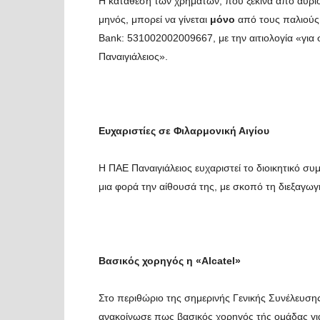
Η κατάθεση των χρημάτων, που ξεκινά από αύριο,
μηνός, μπορεί να γίνεται
μόνο
από τους παλιούς 
Bank: 531002002009667, με την αιτιολογία «για
Παναιγιάλειος».
Ευχαριστίες σε Φιλαρμονική Αιγίου
Η ΠΑΕ Παναιγιάλειος ευχαριστεί το διοικητικό σ
μια φορά την αίθουσά της, με σκοπό τη διεξαγω
Βασικός χορηγός η «
Alcatel»
Στο περιθώριο της σημερινής Γενικής Συνέλευση
ανακοίνωσε πως βασικός χορηγός τής ομάδας για 