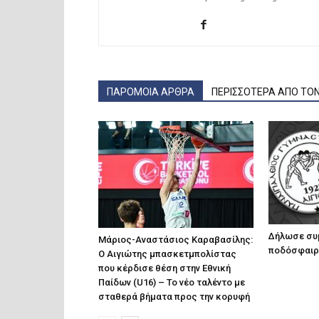
ΠΑΡΟΜΟΙΑ ΑΡΘΡΑ
ΠΕΡΙΣΣΟΤΕΡΑ ΑΠΟ ΤΟ
Δήλωσε συ
Μάριος-Αναστάσιος Καραβασίλης:
ποδόσφαιρο
Ο Αιγιώτης μπασκετμπολίστας
που κέρδισε θέση στην Εθνική
Παίδων (U16) – Το νέο ταλέντο με
σταθερά βήματα προς την κορυφή