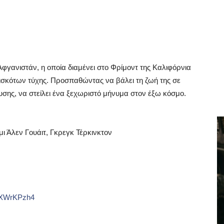
Αφγανιστάν, η οποία διαμένει στο Φρίμοντ της Καλιφόρνια
πισκότων τύχης. Προσπαθώντας να βάλει τη ζωή της σε
υσης, να στείλει ένα ξεχωριστό μήνυμα στον έξω κόσμο.
ι Άλεν Γουάιτ, Γκρεγκ Τέρκινκτον
XWrKPzh
4