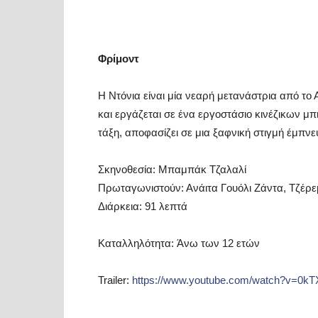
Φρίμοντ
Η Ντόνια είναι μία νεαρή μετανάστρια από το 
και εργάζεται σε ένα εργοστάσιο κινέζικων μ
τάξη, αποφασίζει σε μια ξαφνική στιγμή έμπνε
Σκηνοθεσία:
Μπαμπάκ Τζαλαλί
Πρωταγωνιστούν:
Ανάιτα Γουόλι Ζάντα, Τζέρεμ
Διάρκεια:
91 λεπτά
Καταλληλότητα:
Άνω των 12 ετών
Trailer
:
https
://
www
.
youtube
.
com
/
watch
?
v
=0
kT