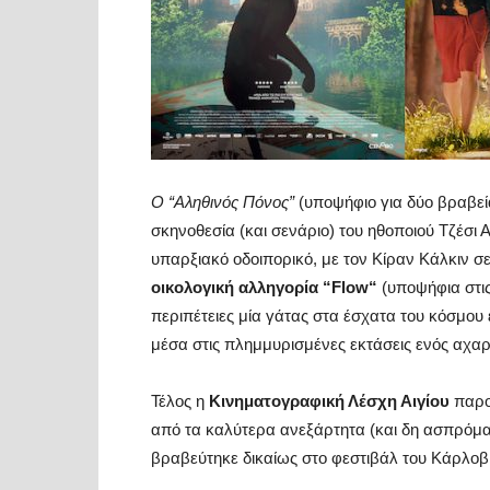
Ο “Αληθινός Πόνος”
(υποψήφιο για δύο βραβεί
σκηνοθεσία (και σενάριο) του ηθοποιού Τζέσι 
υπαρξιακό οδοιπορικό, με τον Κίραν Κάλκιν σ
οικολογική αλληγορία “
Flow
“
(υποψήφια στις
περιπέτειες μία γάτας στα έσχατα του κόσμου 
μέσα στις
πλημμυρισμένες εκτάσεις ενός αχα
Τέλος η
Κινηματογραφική Λέσχη Αιγίου
παρο
από τα καλύτερα ανεξάρτητα (και δη ασπρόμα
βραβεύτηκε
δικαίως στο φεστιβάλ του Κάρλοβι