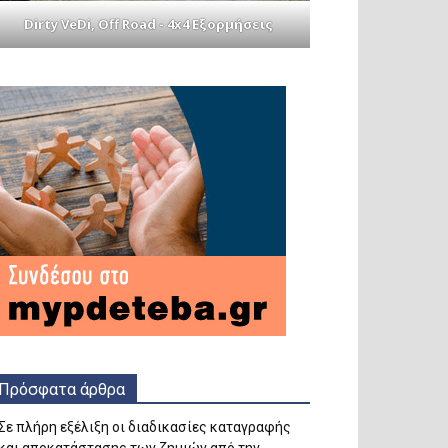
Dirty VeDi, Off Road - 4x4 Εξορμήσεις
Πρόσφατα άρθρα
Σε πλήρη εξέλιξη οι διαδικασίες καταγραφής