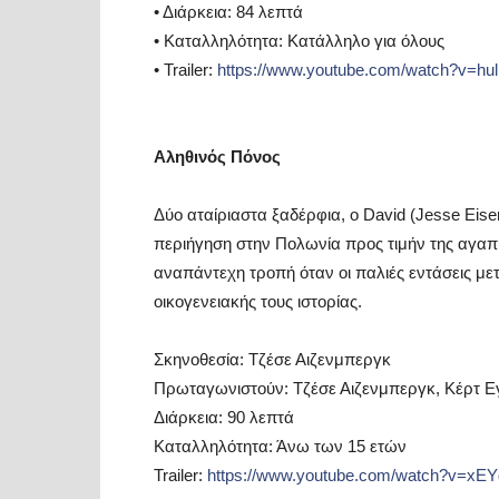
•
Διάρκεια:
84 λεπτά
•
Καταλληλότητα:
Κατάλληλο για όλους
•
Trailer:
https://www.youtube.com/watch?v=h
Αληθινός Πόνος
Δύο αταίριαστα ξαδέρφια, ο
David
(
Jesse
Eise
περιήγηση στην Πολωνία προς τιμήν της αγαπημ
αναπάντεχη τροπή όταν οι παλιές εντάσεις με
οικογενειακής τους ιστορίας.
Σκηνοθεσία:
Τζέσε Αιζενμπεργκ
Πρωταγωνιστούν:
Τζέσε Αιζενμπεργκ, Κέρτ Εγ
Διάρκεια:
90 λεπτά
Καταλληλότητα:
Άνω των 15 ετών
Trailer
:
https
://
www
.
youtube
.
com
/
watch
?
v
=
xEY