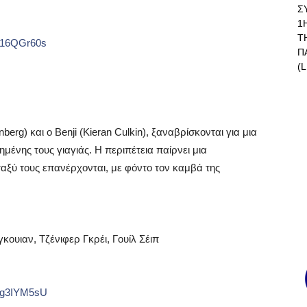
Σ
1
Τ
ul16QGr60s
Π
(L
nberg
) και ο
Benji
(
Kieran
Culkin
), ξαναβρίσκονται για μια
ένης τους γιαγιάς. Η περιπέτεια παίρνει μια
ταξύ τους επανέρχονται, με φόντο τον καμβά της
κουιαν, Τζένιφερ Γκρέι, Γουίλ Σέιπ
g
3
IYM
5
sU