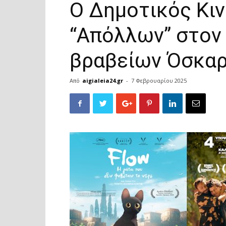
O Δημοτικός Κι
“Απόλλων” στον
βραβείων Όσκαρ
Από
aigialeia24.gr
-
7 Φεβρουαρίου 2025