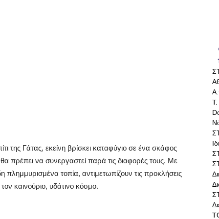
Σ
Αθ
Α.
Τ.
Do
Ν
Σ
Ι
τι της Γάτας, εκείνη βρίσκει καταφύγιο σε ένα σκάφος
Σ
 θα πρέπει να συνεργαστεί παρά τις διαφορές τους. Με
Σ
δη πλημμυρισμένα τοπία, αντιμετωπίζουν τις προκλήσεις
Δ
Δι
τον καινούριο, υδάτινο κόσμο.
Σ
Δ
Τ