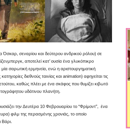
α Όσκαρ, σεναρίου και δεύτερου ανδρικού ρόλου) σε
Αϊζενμπεργκ, αποτελεί κατ’ ουσία ένα γλυκόπικρο
ε μία σαρωτική ερμηνεία, ενώ η αριστουργηματική
 κατηγορίες διεθνούς ταινίας και
animation
) αφηγείται τις
ετούτου, καθώς πλέει με ένα σκάφος που θυμίζει κιβωτό
ρτογράφητου υδάτινου πλανήτη.
υσιάζει
την Δευτέρα 10 Φεβρουαρίου το
“Φρίμοντ”,
ένα
υρα) φιλμ της περασμένης χρονιάς, το οποίο
 Βάρι.