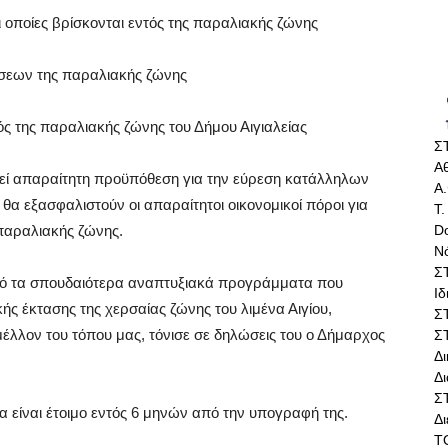
 οποίες βρίσκονται εντός της παραλιακής ζώνης
σεων της παραλιακής ζώνης
 της παραλιακής ζώνης του Δήμου Αιγιαλείας
Σ
Αθ
εί απαραίτητη προϋπόθεση για την εύρεση κατάλληλων
Α.
α εξασφαλιστούν οι απαραίτητοι οικονομικοί πόροι για
Τ.
Do
 παραλιακής ζώνης.
Ν
Σ
πό τα σπουδαιότερα αναπτυξιακά προγράμματα που
Ι
ής έκτασης της χερσαίας ζώνης του λιμένα Αιγίου,
Σ
έλλον του τόπου μας, τόνισε σε δηλώσεις του ο Δήμαρχος
Σ
Δ
Δι
Σ
α είναι έτοιμο εντός 6 μηνών από την υπογραφή της.
Δ
Τ