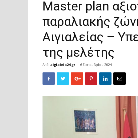
Master plan αξι
παραλιακής ζών
Αιγιαλείας – Υ
της μελέτης
Από
aigialeia24.gr
-
6 Σεπτεμβρίου 2024