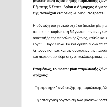
(master plan) αξιοποίησης παραλιακής ζών
Πέμπτης 5 Σεπτεμβρίου ο Δήμαρχος Αιγιαλ
της αναδόχου εταιρείας «
Living
Prospects
Ε
Η σύνταξη του γενικού σχεδίου (master plan) 
αποσκοπεί κυρίως στη διάγνωση των αναγκών 
ανάπτυξής της παραλιακής ζώνης, καθώς και
έργων. Παράλληλα, θα καθοριστούν όλα τα επι
λειτουργικότητας και της ασφάλειας της παραλ
και περιορισμοί δόμησης, οι κυκλοφοριακές ρ
Επομένως, το
master
plan
παραλιακής ζώνης
στόχους:
–
Τη στρατηγική ανάπτυξης της παραλιακής ζών
–
Τη λειτουργική οργάνωση των βασικών δρασ