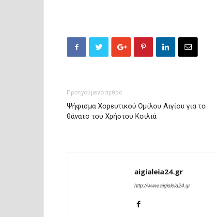
Προηγούμενο άρθρο
Ψήφισμα Χορευτικού Ομίλου Αιγίου για το
θάνατο του Χρήστου Κοιλιά
aigialeia24.gr
http://www.aigialeia24.gr