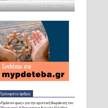
Dirty VeDi, Off Road - 4x4 Εξορμήσεις
Πρόσφατα άρθρα
«Πράσινο φως» για την οριστική θωράκιση του