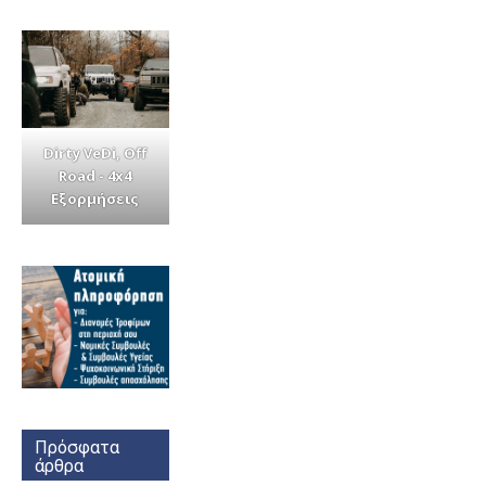
Dirty VeDi, Off
Road - 4x4
Εξορμήσεις
Πρόσφατα
άρθρα