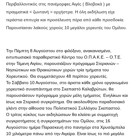
Περιβαλλοντικός στις πανέμορφες Αιγές ( Βλοβοκά ) με
πραγματικά < ζωντανή > ορχήστρα. Η όλη εκδήλωση είχε
τεράστια επιτυχία και προσέλευση πέρα από κάθε προσδοκία.
Παρουσίασαν λαϊκούς χορούς 10 μεγάλοι χορευτές του Ομίλου.
Την Πέμπτη 8 Αυγούστου στο φιλόξενο, ανακαινισμένο,
εντυπωσιακό παραθεριστικό Κέντρο του Ο.Π.Α.Κ.Ε. – Ο.Τ.Ε.
στην Τέμενη Αιγίου, παρουσιάζουν πρόγραμμα Στεριανών –
Νησιώτικων και Θρακιώτικων χορών τρία τμήματα του
Χορευτικού. Θα συμμετάσχουν 48 περίπου χορευτές.
Το Σάββατο 10 Αυγούστου, στο άριστα κάθε χρόνο οργανωμένο
χορευτικό συναπάντημα στο Σκεπαστό Καλαβρύτων, θα
παρουσιάσουν πρόγραμμα χορών μέλη τμήματος Ενηλίκων και
ίσως και Στεριανό συγκρότημα. Θα ακολουθήσει παραδοσιακό
γλέντι στην αίθουσα του Πολιτιστικού Συλλόγου Σκεπαστού.
Ο τρίτος κύκλος των εκδηλώσεων θα κλείσει με συμμετοχή
συγκροτήματος ή συγκροτημάτων του Ομίλου, στις 16
Αυγούστου ημέρα Παρασκευή στο πανηγύρι στα Χρυσάμπελα
10 χιλιόμετρα πάνω από την Αιγείρα. Είναι ίσως το πιό μεγάλο