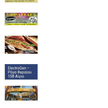
ElectroGen –
Ρήγα Φεραίου
158 Αίγιο